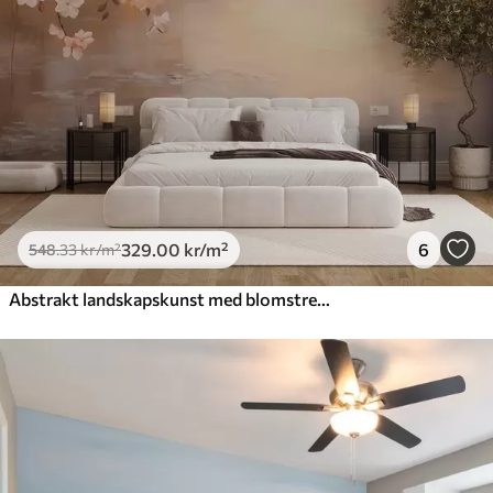
329
.00
kr
/m²
6
548
.33
kr
/m²
Abstrakt landskapskunst med blomstrende grener og hvite blomster som henger over en innsjø, myke pastellfarger