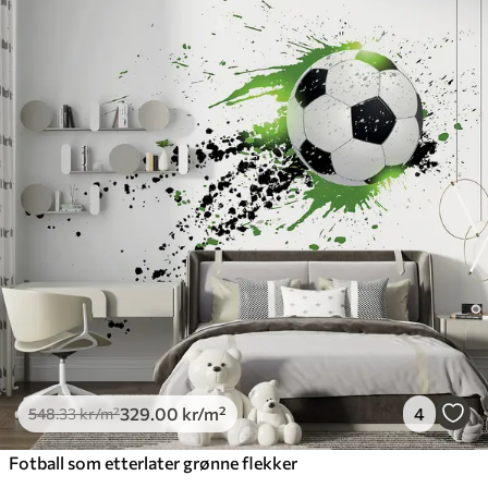
329
.00
kr
/m²
4
548
.33
kr
/m²
Fotball som etterlater grønne flekker