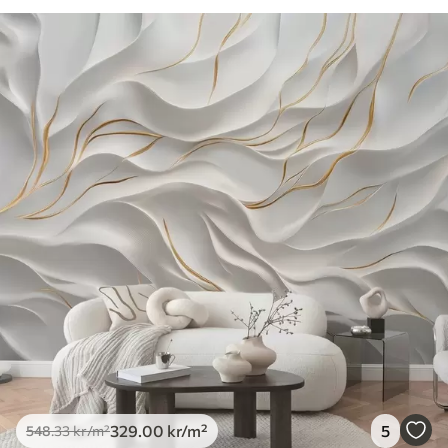
329
.00
kr
/m²
5
548
.33
kr
/m²