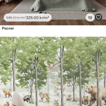
329
.00
kr
/m²
10
548
.33
kr
/m²
Peoner