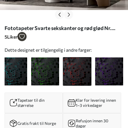
Fototapeter Svarte sekskanter og rød glød Nr.
u93618v2
5
Liker
Dette designet er tilgjengelig i andre farger:
Tapetser til din
Klar for levering innen
størrelse
1–3 virkedager
Refusjon innen 30
Gratis frakt til Norge
dager