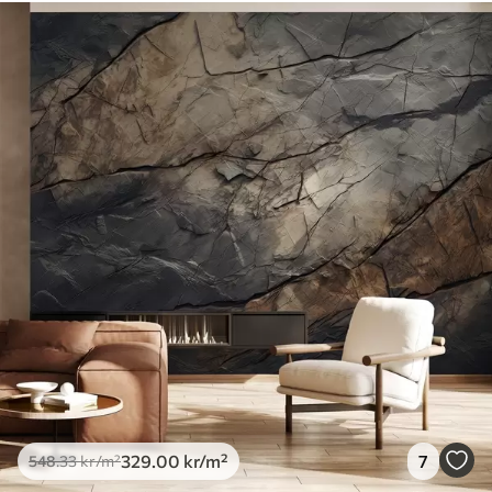
Tilgjengelige materialer
Standard
548
.33
329
.00
kr
/m²
Premium
665
.00
399
.00
kr
/m²
Premium vinyl
650
.00
390
.00
kr
/m²
Peel and Stick
925
.00
555
.00
kr
/m²
329
.00
kr
/m²
7
548
.33
kr
/m²