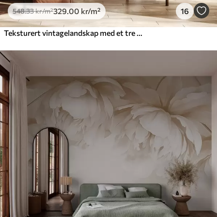
329
.00
kr
/m²
16
548
.33
kr
/m²
Teksturert vintagelandskap med et tre nær en elv og en overskyet himmel, naturkunst i sepiatoner