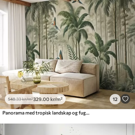
329
.00
kr
/m²
12
548
.33
kr
/m²
Panorama med tropisk landskap og fugler