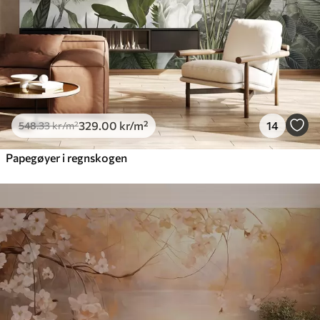
329
.00
kr
/m²
14
548
.33
kr
/m²
Papegøyer i regnskogen