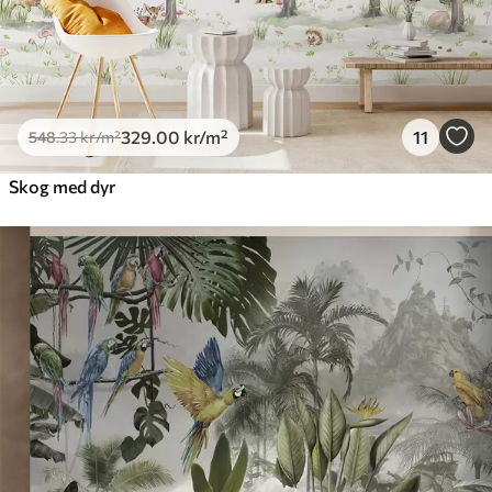
329
.00
kr
/m²
11
548
.33
kr
/m²
Skog med dyr