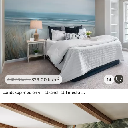
329
.00
kr
/m²
14
548
.33
kr
/m²
Landskap med en vill strand i stil med oljemaleri