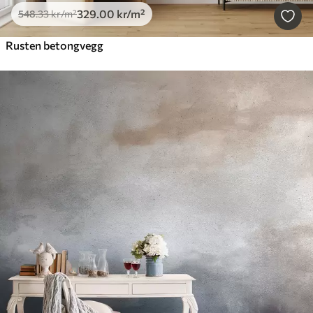
329
.00
kr
/m²
548
.33
kr
/m²
Rusten betongvegg