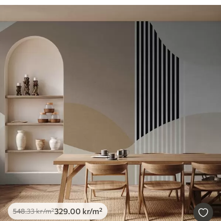
329
.00
kr
/m²
548
.33
kr
/m²