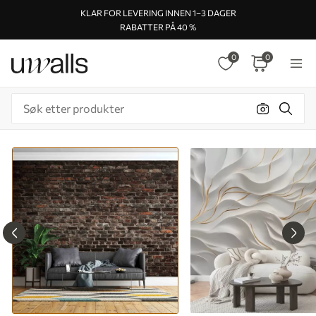
KLAR FOR LEVERING INNEN 1–3 DAGER
RABATTER PÅ 40 %
0
0