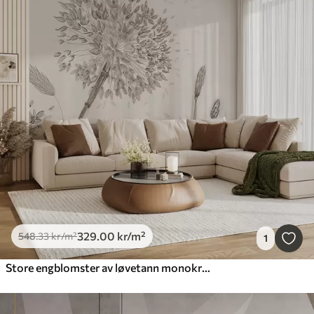
329
.00
kr
/m²
548
.33
kr
/m²
1
Store engblomster av løvetann monokrom stil loft minimalisme