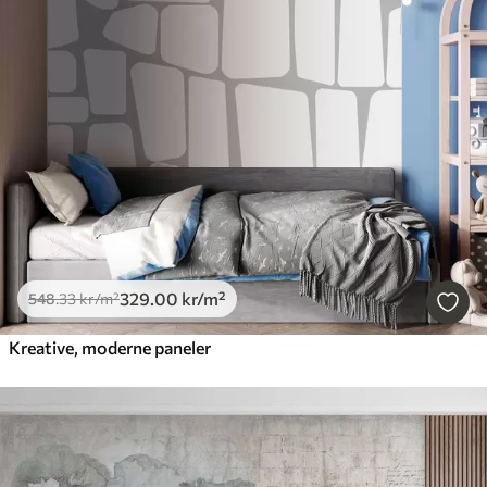
329
.00
kr
/m²
548
.33
kr
/m²
Kreative, moderne paneler