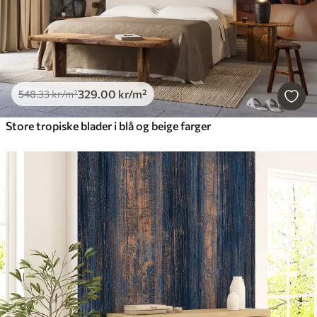
329
.00
kr
/m²
548
.33
kr
/m²
Store tropiske blader i blå og beige farger