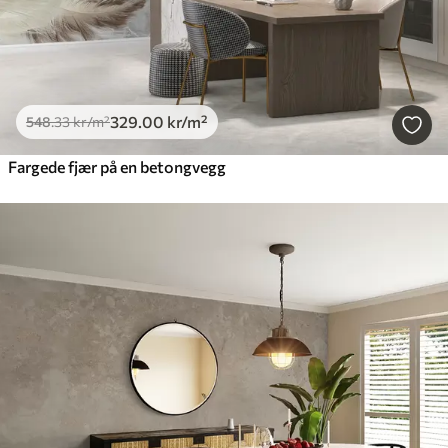
329
.00
kr
/m²
548
.33
kr
/m²
Fargede fjær på en betongvegg