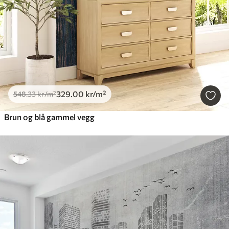
329
.00
kr
/m²
548
.33
kr
/m²
Brun og blå gammel vegg