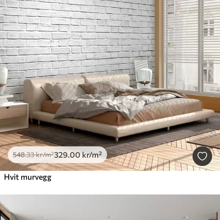
329
.00
kr
/m²
548
.33
kr
/m²
Hvit murvegg