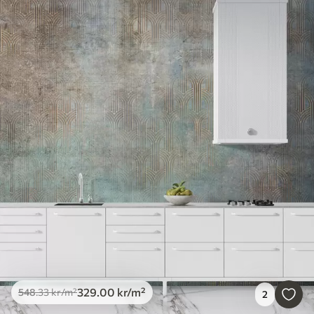
329
.00
kr
/m²
548
.33
kr
/m²
2