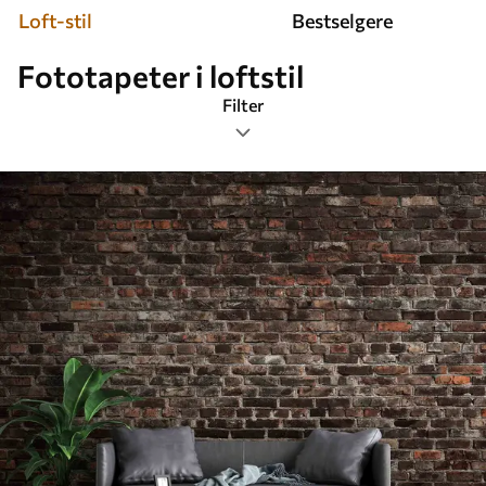
Loft-stil
Bestselgere
Fototapeter i loftstil
Filter
Tagger
Bildeformat
Farge
Smart
Tilbakestill alt