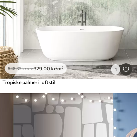
329
.00
kr
/m²
548
.33
kr
/m²
4
Tropiske palmer i loftstil