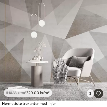
329
.00
kr
/m²
548
.33
kr
/m²
2
Hermetiske trekanter med linjer