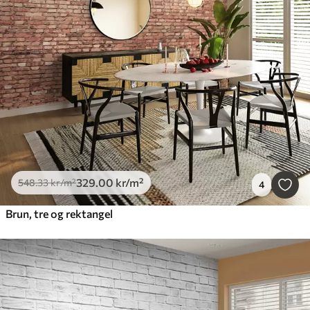
329
.00
kr
/m²
548
.33
kr
/m²
4
Brun, tre og rektangel