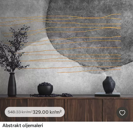
329
.00
kr
/m²
548
.33
kr
/m²
Abstrakt oljemaleri