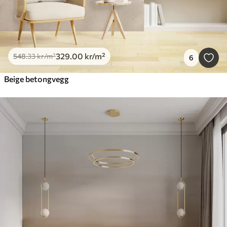
329
.00
kr
/m²
548
.33
kr
/m²
6
Beige betongvegg