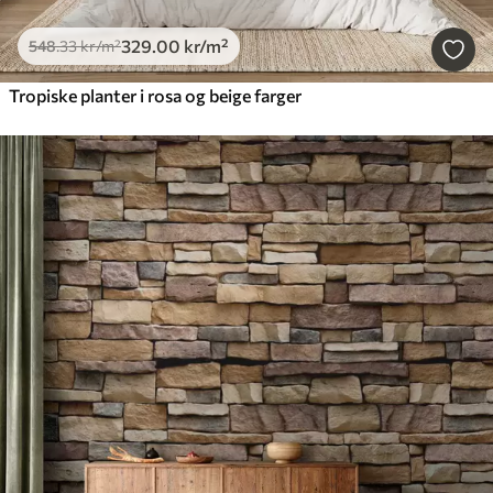
329
.00
kr
/m²
548
.33
kr
/m²
Tropiske planter i rosa og beige farger