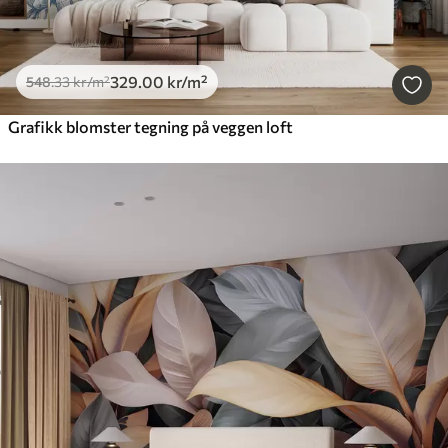
329
.00
kr
/m²
548
.33
kr
/m²
Grafikk blomster tegning på veggen loft