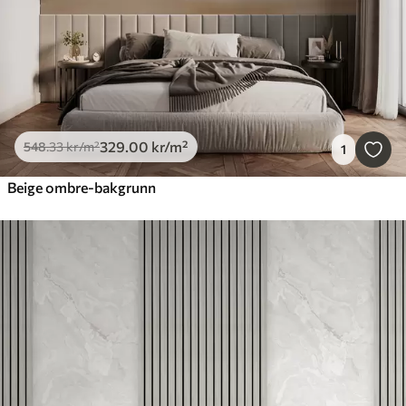
329
.00
kr
/m²
548
.33
kr
/m²
1
Beige ombre-bakgrunn