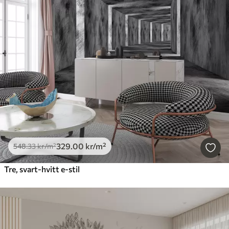
329
.00
kr
/m²
548
.33
kr
/m²
Tre, svart-hvitt e-stil