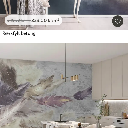
329
.00
kr
/m²
548
.33
kr
/m²
Røykfylt betong