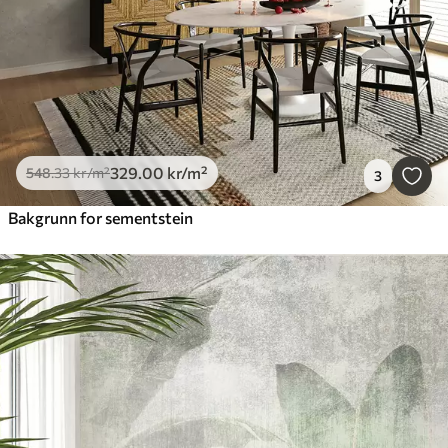
329
.00
kr
/m²
548
.33
kr
/m²
3
Bakgrunn for sementstein