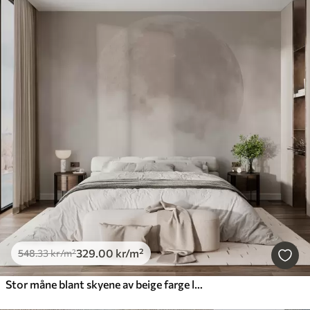
329
.00
kr
/m²
548
.33
kr
/m²
Stor måne blant skyene av beige farge loft stil