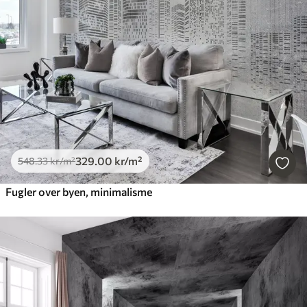
329
.00
kr
/m²
548
.33
kr
/m²
Fugler over byen, minimalisme