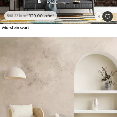
329
.00
kr
/m²
548
.33
kr
/m²
4
Murstein svart