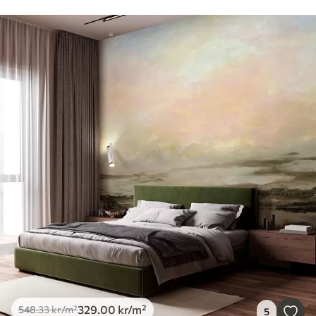
329
.00
kr
/m²
548
.33
kr
/m²
5