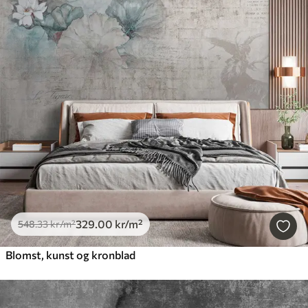
329
.00
kr
/m²
548
.33
kr
/m²
Blomst, kunst og kronblad