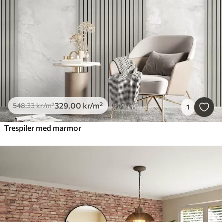
329
.00
kr
/m²
548
.33
kr
/m²
1
Trespiler med marmor