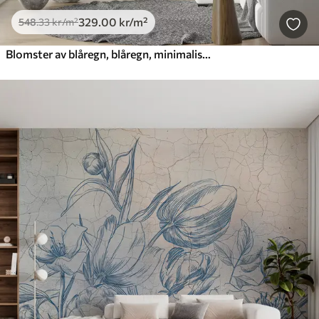
329
.00
kr
/m²
548
.33
kr
/m²
Blomster av blåregn, blåregn, minimalisme, monokrom, loft og japansk stil