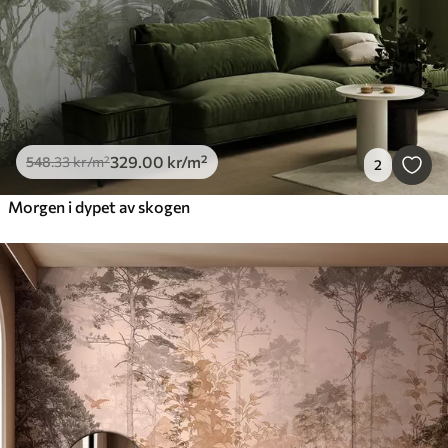
329
.00
kr
/m²
548
.33
kr
/m²
2
Morgen i dypet av skogen