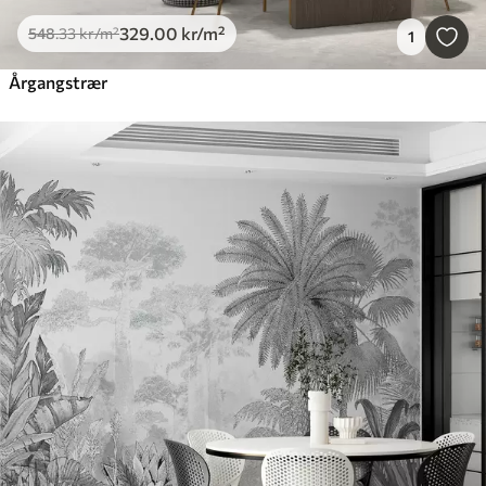
329
.00
kr
/m²
548
.33
kr
/m²
1
Årgangstrær