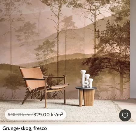
329
.00
kr
/m²
548
.33
kr
/m²
Grunge-skog, fresco