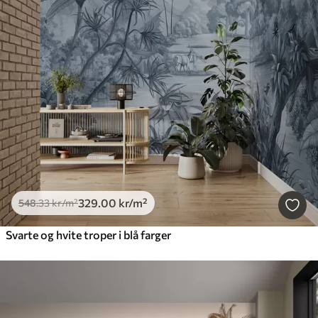
329
.00
kr
/m²
548
.33
kr
/m²
Svarte og hvite troper i blå farger