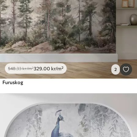
329
.00
kr
/m²
548
.33
kr
/m²
2
Furuskog