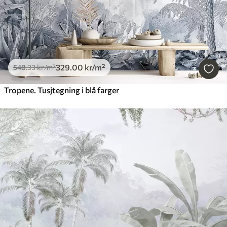
329
.00
kr
/m²
548
.33
kr
/m²
Tropene. Tusjtegning i blå farger