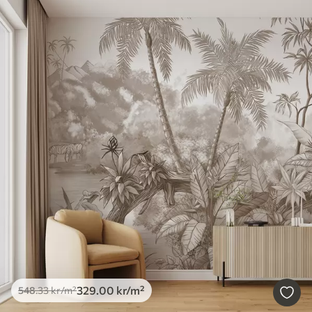
329
.00
kr
/m²
548
.33
kr
/m²