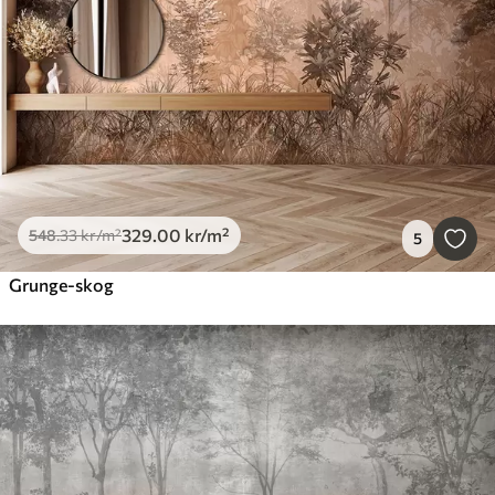
329
.00
kr
/m²
548
.33
kr
/m²
5
Grunge-skog