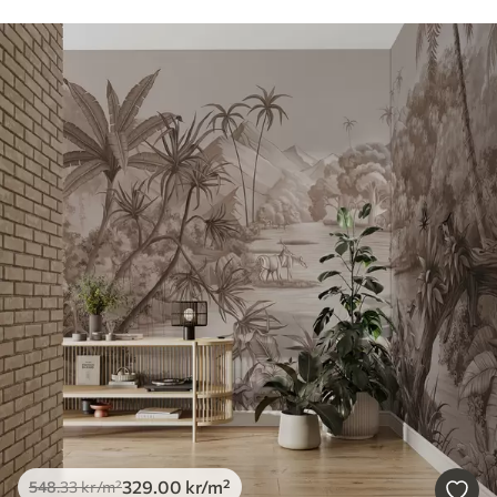
329
.00
kr
/m²
548
.33
kr
/m²