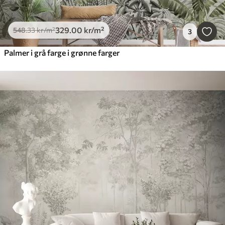
329
.00
kr
/m²
548
.33
kr
/m²
3
Palmer i grå farge i grønne farger