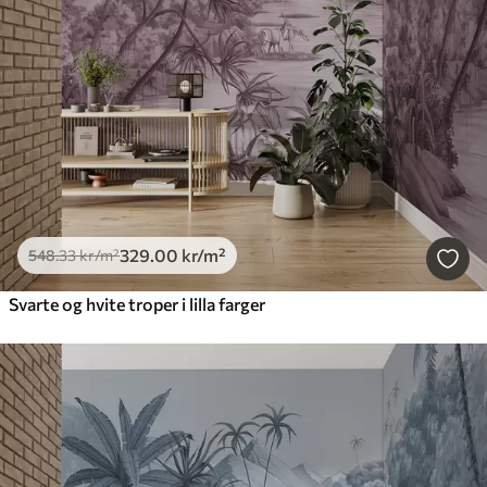
329
.00
kr
/m²
548
.33
kr
/m²
Svarte og hvite troper i lilla farger