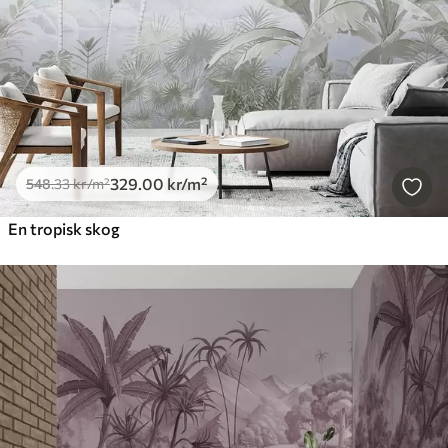
329
.00
kr
/m²
548
.33
kr
/m²
En tropisk skog