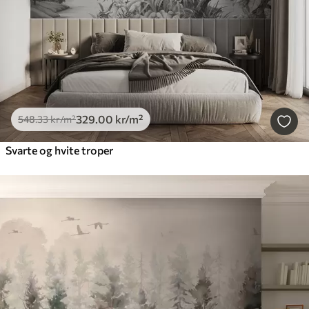
329
.00
kr
/m²
548
.33
kr
/m²
Svarte og hvite troper