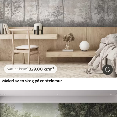
329
.00
kr
/m²
548
.33
kr
/m²
Maleri av en skog på en steinmur