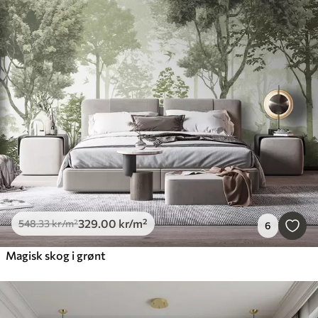
329
.00
kr
/m²
548
.33
kr
/m²
6
Magisk skog i grønt