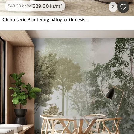
329
.00
kr
/m²
548
.33
kr
/m²
2
Chinoiserie Planter og påfugler i kinesisk stil