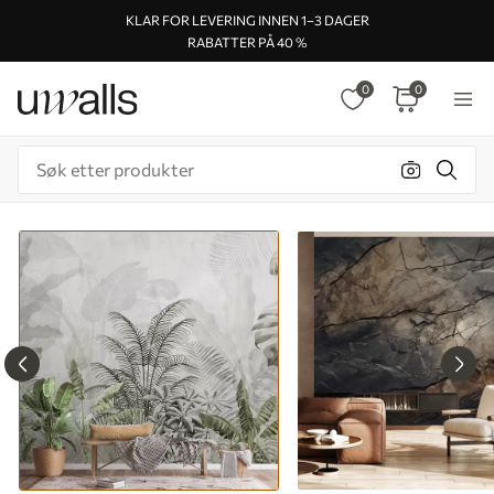
KLAR FOR LEVERING INNEN 1–3 DAGER
RABATTER PÅ 40 %
0
0