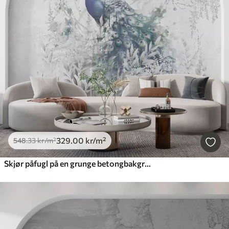
329
.00
kr
/m²
548
.33
kr
/m²
Skjør påfugl på en grunge betongbakgrunn