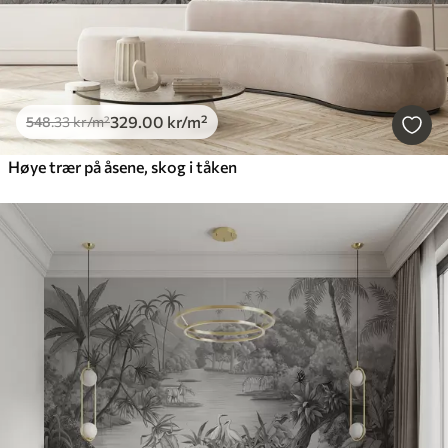
329
.00
kr
/m²
548
.33
kr
/m²
Høye trær på åsene, skog i tåken