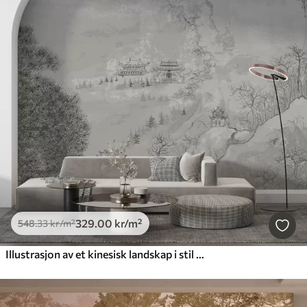
329
.00
kr
/m²
548
.33
kr
/m²
Illustrasjon av et kinesisk landskap i stil med gammelt kinesisk maleri