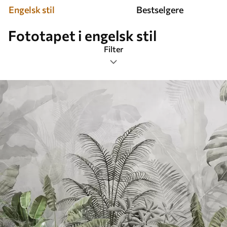
Engelsk stil
Bestselgere
Fototapet i engelsk stil
Filter
Tagger
Bildeformat
Farge
Smart
Tilbakestill alt