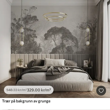
329
.00
kr
/m²
548
.33
kr
/m²
Trær på bakgrunn av grunge