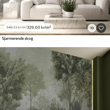
329
.00
kr
/m²
548
.33
kr
/m²
10
Sjarmerende skog