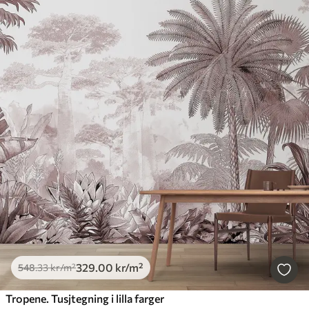
329
.00
kr
/m²
548
.33
kr
/m²
Tropene. Tusjtegning i lilla farger