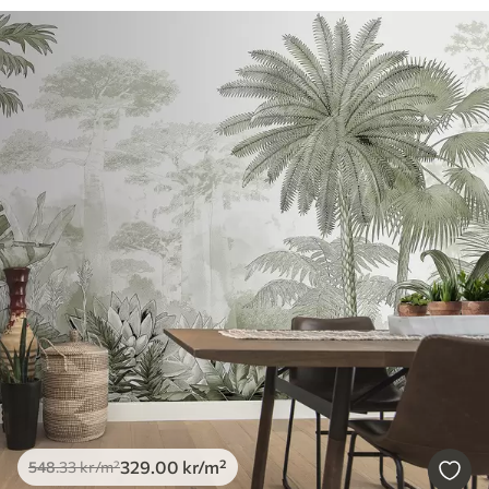
329
.00
kr
/m²
548
.33
kr
/m²