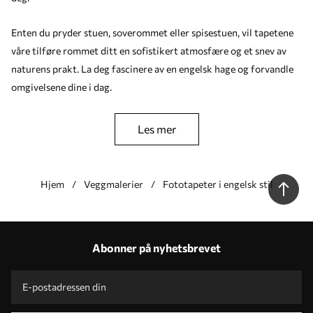
Enten du pryder stuen, soverommet eller spisestuen, vil tapetene
våre tilføre rommet ditt en sofistikert atmosfære og et snev av
naturens prakt. La deg fascinere av en engelsk hage og forvandle
omgivelsene dine i dag.
les mer
Hjem
Veggmalerier
Fototapeter i engelsk stil
Våre fordeler
Svar:
1
Abonner på nyhetsbrevet
Produksjon i henhold til individuelle størrelser
Ta del i 2025-feriekampanjene og få rabatt
Gratis profesjonell fotoredigering
Kampanjekoder med rabatter for å bestille!