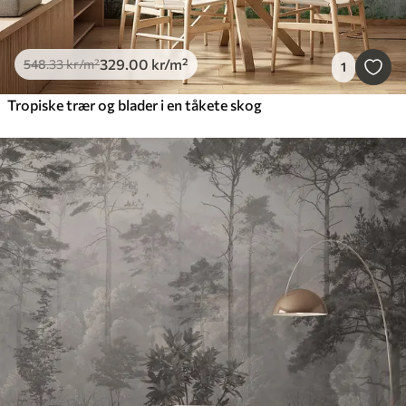
329
.00
kr
/m²
548
.33
kr
/m²
1
Tropiske trær og blader i en tåkete skog