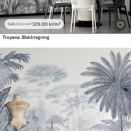
329
.00
kr
/m²
548
.33
kr
/m²
Tropene. Blekktegning