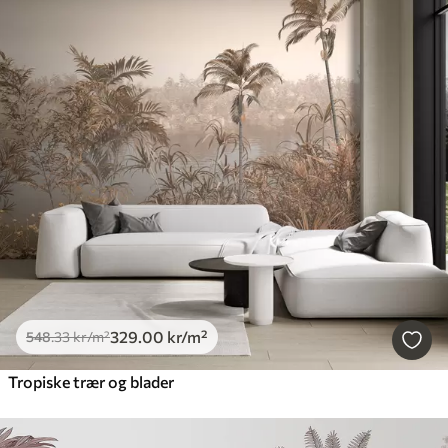
329
.00
kr
/m²
548
.33
kr
/m²
Tropiske trær og blader