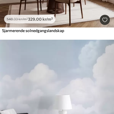
329
.00
kr
/m²
548
.33
kr
/m²
Sjarmerende solnedgangslandskap