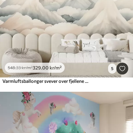
329
.00
kr
/m²
548
.33
kr
/m²
5
Varmluftsballonger svever over fjellene i nøytrale, myke pastellfarger