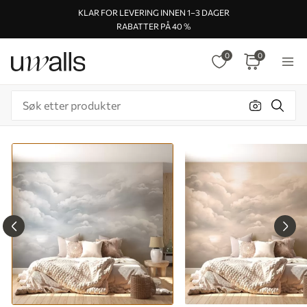
KLAR FOR LEVERING INNEN 1–3 DAGER
RABATTER PÅ 40 %
0
0