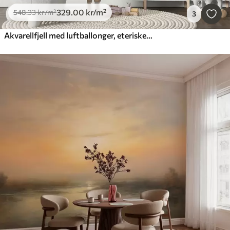
329
.00
kr
/m²
548
.33
kr
/m²
3
Akvarellfjell med luftballonger, eteriske, blå farger