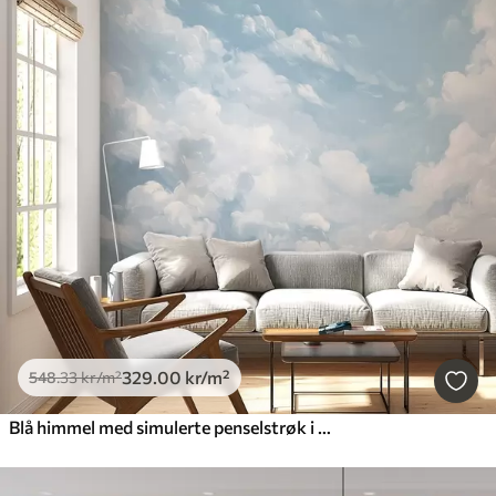
329
.00
kr
/m²
548
.33
kr
/m²
Blå himmel med simulerte penselstrøk i olje