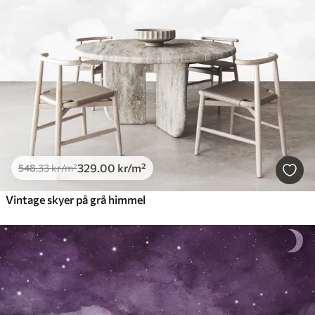
329
.00
kr
/m²
548
.33
kr
/m²
Vintage skyer på grå himmel