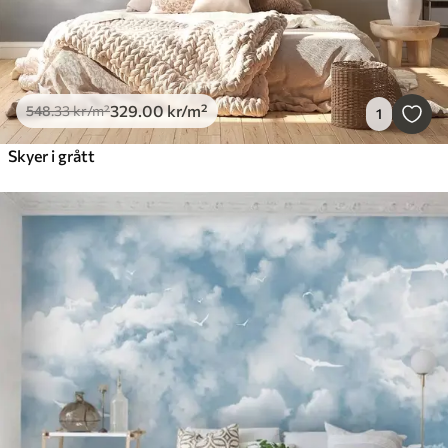
329
.00
kr
/m²
548
.33
kr
/m²
1
Skyer i grått