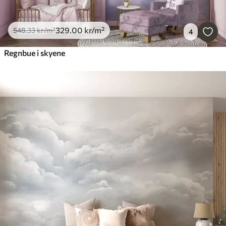
329
.00
kr
/m²
548
.33
kr
/m²
4
Regnbue i skyene