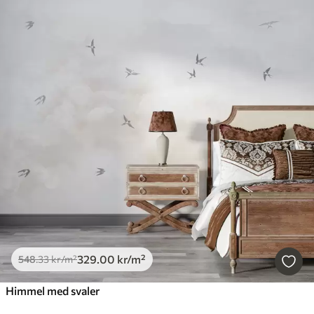
329
.00
kr
/m²
548
.33
kr
/m²
Himmel med svaler