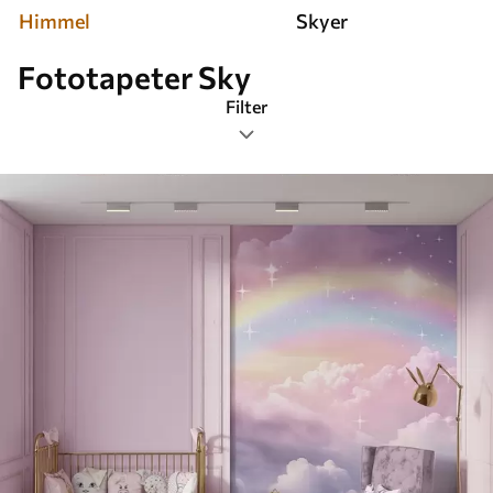
Himmel
Skyer
Fototapeter Sky
Filter
Tagger
Bildeformat
Farge
Smart
Tilbakestill alt