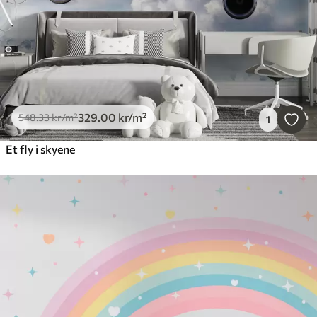
329
.00
kr
/m²
548
.33
kr
/m²
1
Et fly i skyene