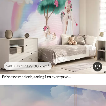
329
.00
kr
/m²
548
.33
kr
/m²
Prinsesse med enhjørning i en eventyrverden