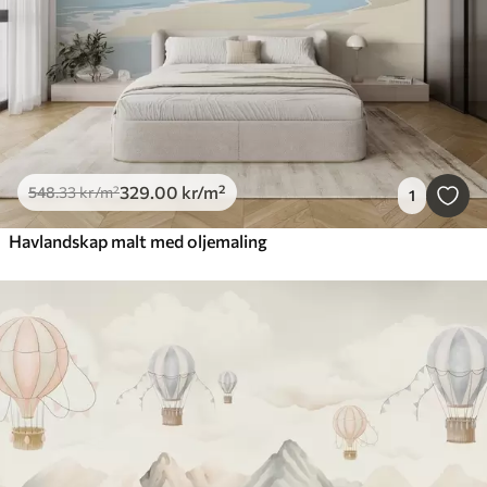
329
.00
kr
/m²
548
.33
kr
/m²
1
Havlandskap malt med oljemaling