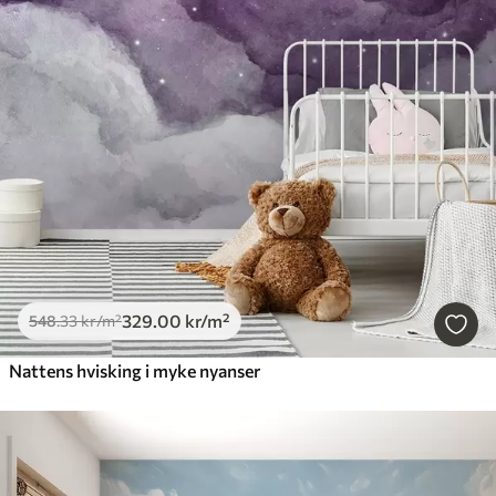
329
.00
kr
/m²
548
.33
kr
/m²
Nattens hvisking i myke nyanser