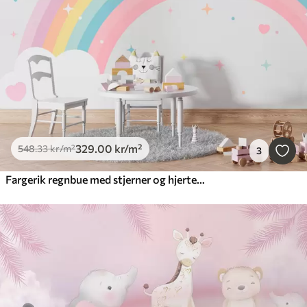
329
.00
kr
/m²
548
.33
kr
/m²
3
Fargerik regnbue med stjerner og hjerter skandinavisk stil