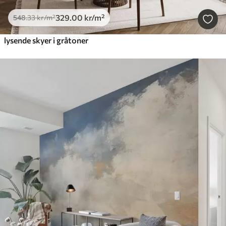
329
.00
kr
/m²
548
.33
kr
/m²
lysende skyer i gråtoner