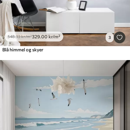
329
.00
kr
/m²
548
.33
kr
/m²
3
Blå himmel og skyer