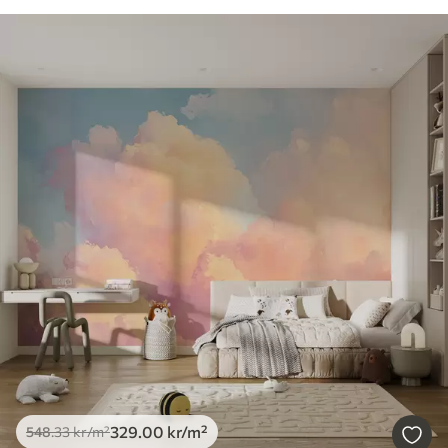
329
.00
kr
/m²
548
.33
kr
/m²