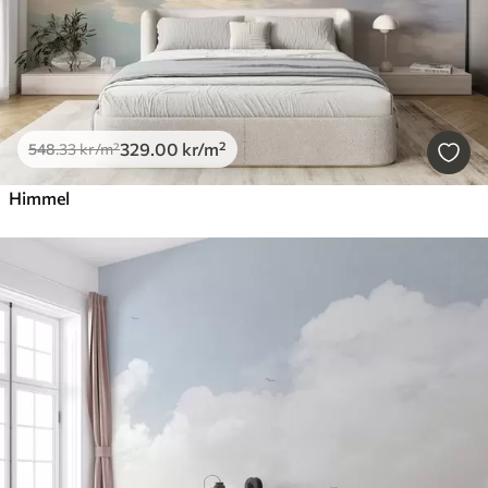
329
.00
kr
/m²
548
.33
kr
/m²
Himmel