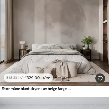
329
.00
kr
/m²
548
.33
kr
/m²
Stor måne blant skyene av beige farge loft stil