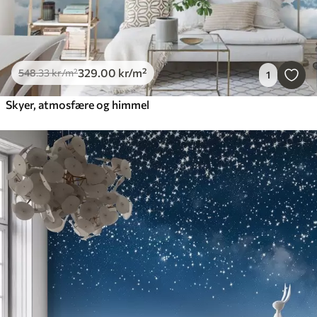
329
.00
kr
/m²
548
.33
kr
/m²
1
Skyer, atmosfære og himmel