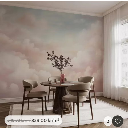
329
.00
kr
/m²
548
.33
kr
/m²
2