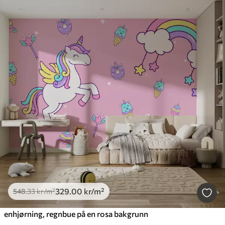
329
.00
kr
/m²
548
.33
kr
/m²
enhjørning, regnbue på en rosa bakgrunn