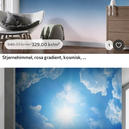
329
.00
kr
/m²
548
.33
kr
/m²
1
Stjernehimmel, rosa gradient, kosmisk, stjernebilder