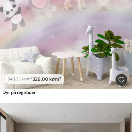
329
.00
kr
/m²
548
.33
kr
/m²
Dyr på regnbuen