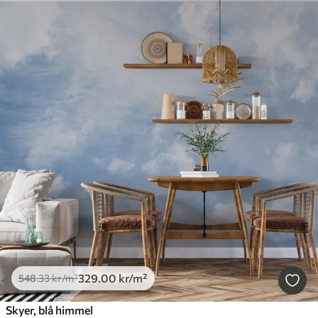
329
.00
kr
/m²
548
.33
kr
/m²
Skyer, blå himmel