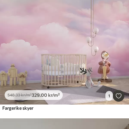
329
.00
kr
/m²
548
.33
kr
/m²
1
Fargerike skyer