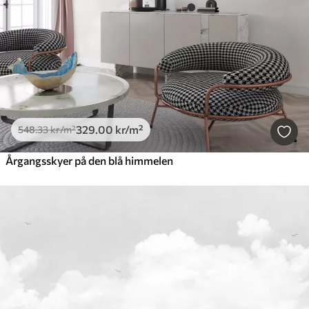
329
.00
kr
/m²
548
.33
kr
/m²
Årgangsskyer på den blå himmelen