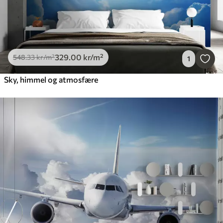
329
.00
kr
/m²
548
.33
kr
/m²
1
Sky, himmel og atmosfære