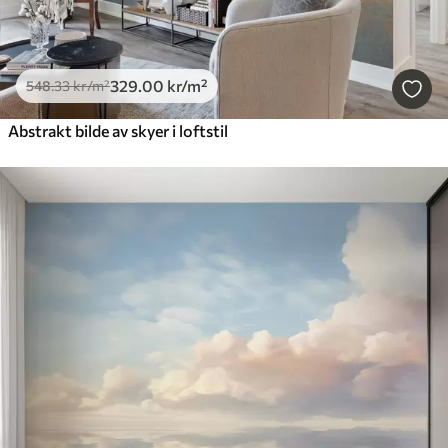
329
.00
kr
/m²
548
.33
kr
/m²
Abstrakt bilde av skyer i loftstil