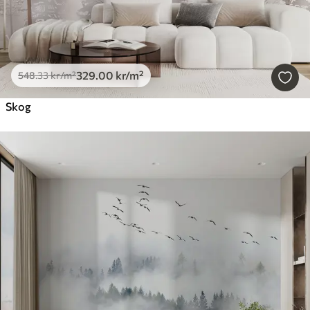
329
.00
kr
/m²
548
.33
kr
/m²
Skog