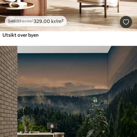
329
.00
kr
/m²
548
.33
kr
/m²
Utsikt over byen