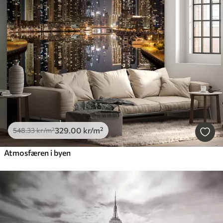
329
.00
kr
/m²
548
.33
kr
/m²
Atmosfæren i byen