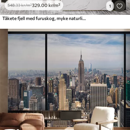
329
.00
kr
/m²
548
.33
kr
/m²
1
Tåkete fjell med furuskog, myke naturlige farger, rosa og grønt