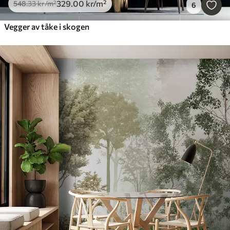
329
.00
kr
/m²
548
.33
kr
/m²
6
Vegger av tåke i skogen