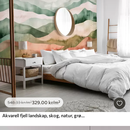
329
.00
kr
/m²
548
.33
kr
/m²
Akvarell fjell landskap, skog, natur, grønne og beige farger