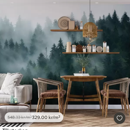
329
.00
kr
/m²
548
.33
kr
/m²