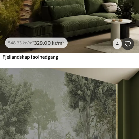
329
.00
kr
/m²
548
.33
kr
/m²
4
Fjellandskap i solnedgang