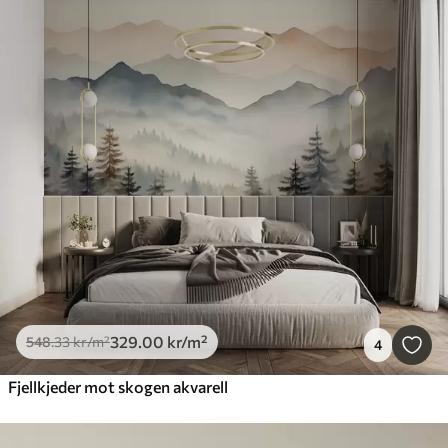
329
.00
kr
/m²
548
.33
kr
/m²
4
Fjellkjeder mot skogen akvarell