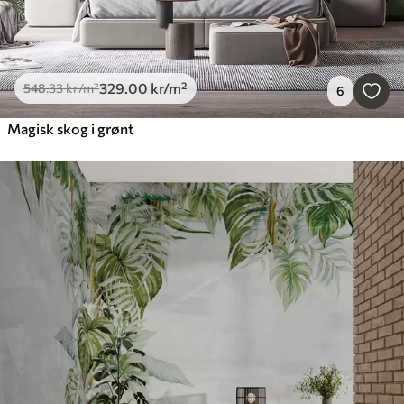
329
.00
kr
/m²
548
.33
kr
/m²
6
Magisk skog i grønt