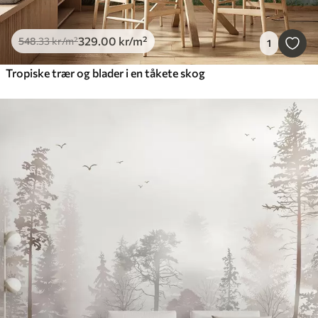
329
.00
kr
/m²
548
.33
kr
/m²
1
Tropiske trær og blader i en tåkete skog