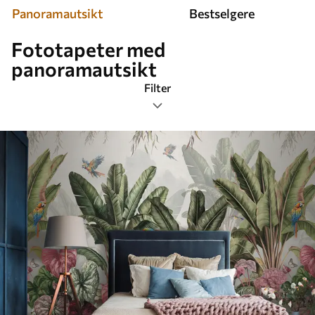
Panoramautsikt
Bestselgere
Fototapeter med
panoramautsikt
Filter
Tagger
Bildeformat
Farge
Smart
Tilbakestill alt