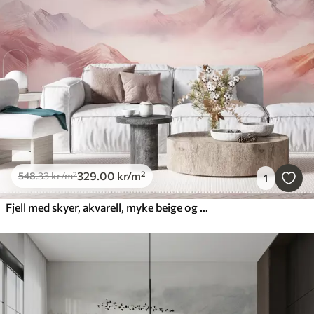
329
.00
kr
/m²
548
.33
kr
/m²
1
Fjell med skyer, akvarell, myke beige og rosa farger