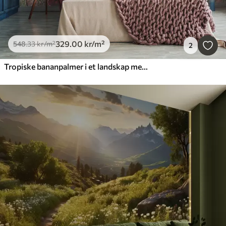
329
.00
kr
/m²
548
.33
kr
/m²
2
Tropiske bananpalmer i et landskap med araer og sommerfugler i vintagestil