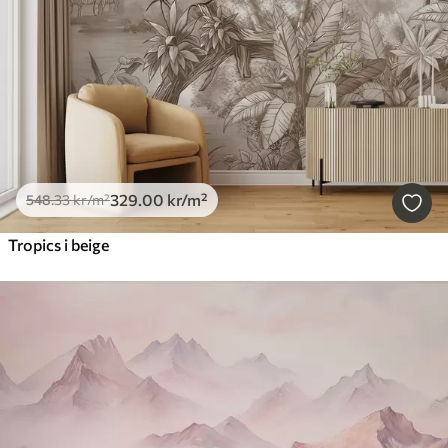
329
.00
kr
/m²
548
.33
kr
/m²
Tropics i beige