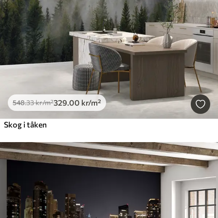
329
.00
kr
/m²
548
.33
kr
/m²
Skog i tåken