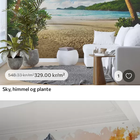
329
.00
kr
/m²
548
.33
kr
/m²
1
Sky, himmel og plante