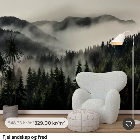
329
.00
kr
/m²
548
.33
kr
/m²
Fjellandskap og fred