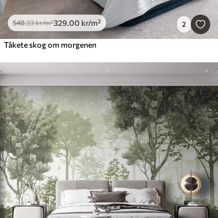
329
.00
kr
/m²
548
.33
kr
/m²
2
Tåkete skog om morgenen