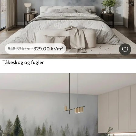
329
.00
kr
/m²
548
.33
kr
/m²
Tåkeskog og fugler