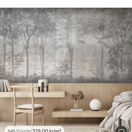
329
.00
kr
/m²
548
.33
kr
/m²