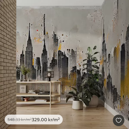
329
.00
kr
/m²
548
.33
kr
/m²