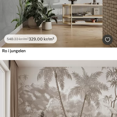
329
.00
kr
/m²
548
.33
kr
/m²
Ro i jungelen