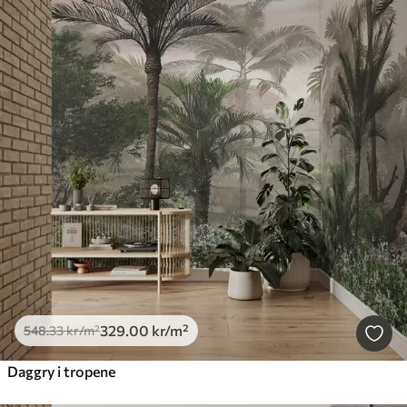
329
.00
kr
/m²
548
.33
kr
/m²
Daggry i tropene