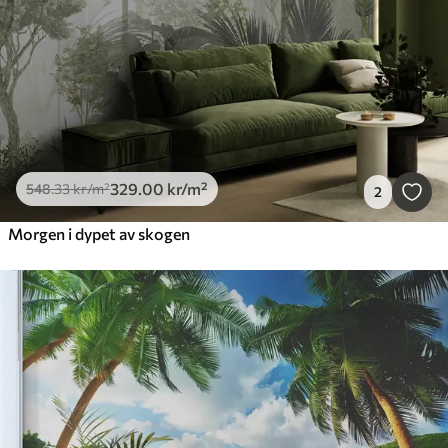
329
.00
kr
/m²
548
.33
kr
/m²
2
Morgen i dypet av skogen