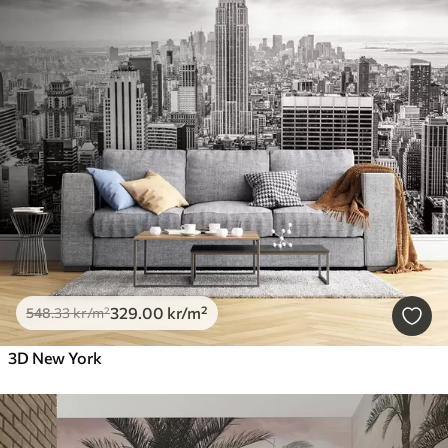
329
.00
kr
/m²
548
.33
kr
/m²
3D New York