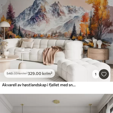
329
.00
kr
/m²
548
.33
kr
/m²
1
Akvarell av høstlandskap i fjellet med snø på toppene