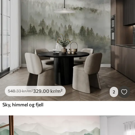
329
.00
kr
/m²
548
.33
kr
/m²
2
Sky, himmel og fjell