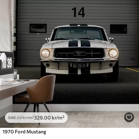
329
.00
kr
/m²
548
.33
kr
/m²
1970 Ford Mustang