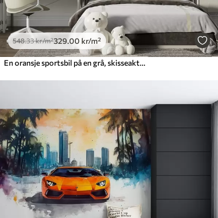
329
.00
kr
/m²
548
.33
kr
/m²
En oransje sportsbil på en grå, skisseaktig veibakgrunn blant fjell og grantrær. For å dekorere et gutterom