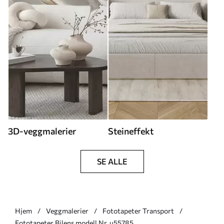
3D-veggmalerier
Steineffekt
SE ALLE
Hjem
Veggmalerier
Fototapeter Transport
Fototapeter Bilens modell Nr. u55785