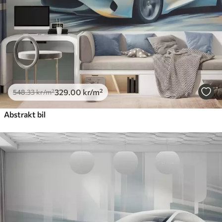
329
.00
kr
/m²
548
.33
kr
/m²
Abstrakt bil