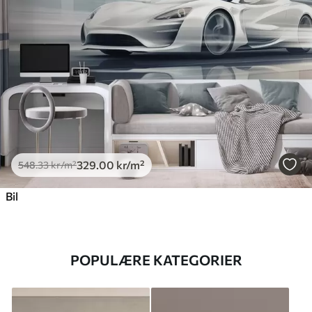
329
.00
kr
/m²
548
.33
kr
/m²
Bil
POPULÆRE KATEGORIER