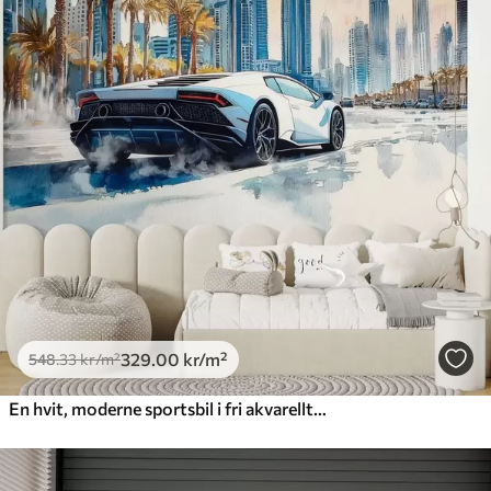
329
.00
kr
/m²
548
.33
kr
/m²
En hvit, moderne sportsbil i fri akvarellteknikk kjører mot en bakgrunn av palmer og skyskrapere