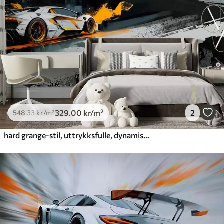
Premium vinyl
650
.00
390
.00
kr
/m²
Peel and Stick
925
.00
555
.00
kr
/m²
329
.00
kr
/m²
2
548
.33
kr
/m²
hard grange-stil, uttrykksfulle, dynamiske sportsbiler