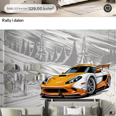
329
.00
kr
/m²
548
.33
kr
/m²
Rally i dalen