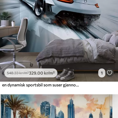
329
.00
kr
/m²
1
548
.33
kr
/m²
en dynamisk sportsbil som suser gjennom rommet