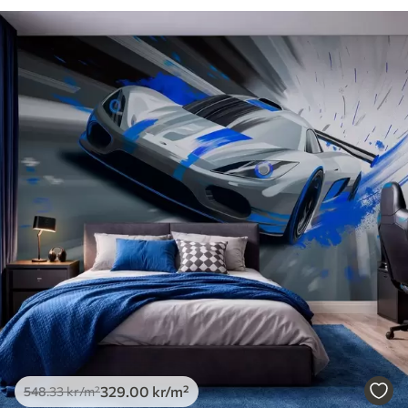
329
.00
kr
/m²
548
.33
kr
/m²