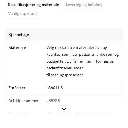
Spesifikasjoner og materiale
Levering og betaling
Vanlige spørsmål
Kjennetegn
Materiale
Velg mellom tre materialer av høy
kvalitet, som hver passer til ulike rom og
budsjetter. Du finner mer informasjon
nedenfor eller under
tilpasningsprosessen.
Forfatter
UWALLS
Artikkelnummer
u55785
Produksjon
Bildet trykkes i den størrelsen du har
angitt, og skjæres i identiske strimler
med en bredde på opptil 50 cm.