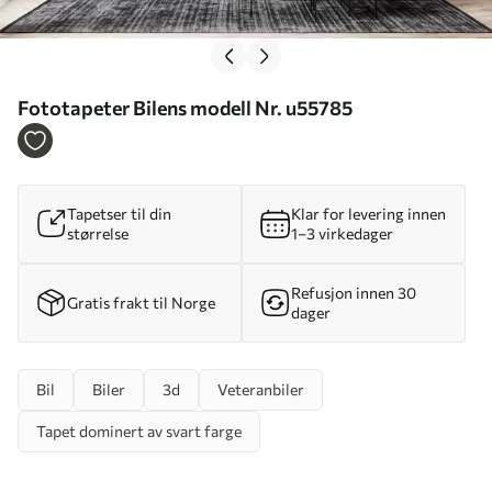
Fototapeter Bilens modell Nr. u55785
Tapetser til din
Klar for levering innen
størrelse
1–3 virkedager
Refusjon innen 30
Gratis frakt til Norge
dager
Bil
Biler
3d
Veteranbiler
Tapet dominert av svart farge