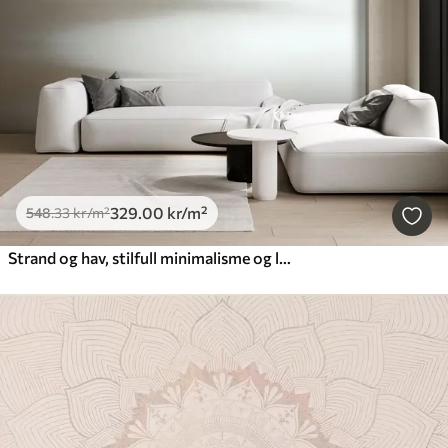
329
.00
kr
/m²
548
.33
kr
/m²
Strand og hav, stilfull minimalisme og loft