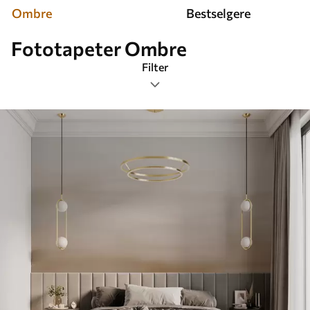
Ombre
Bestselgere
Fototapeter Ombre
Filter
Tagger
Bildeformat
Farge
Smart
Tilbakestill alt