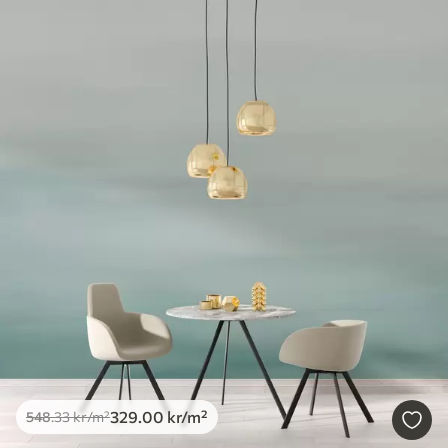
329
.00
kr
/m²
548
.33
kr
/m²