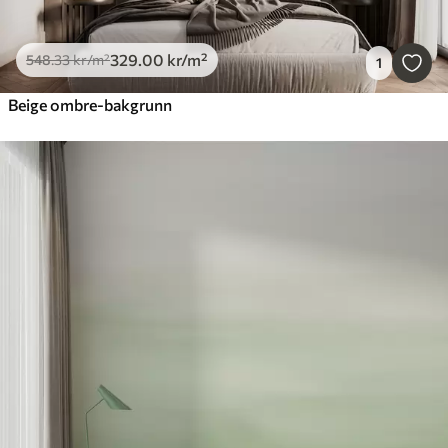
329
.00
kr
/m²
548
.33
kr
/m²
1
Beige ombre-bakgrunn