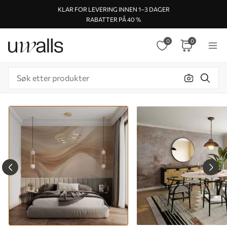
KLAR FOR LEVERING INNEN 1–3 DAGER
RABATTER PÅ 40 %
0
0