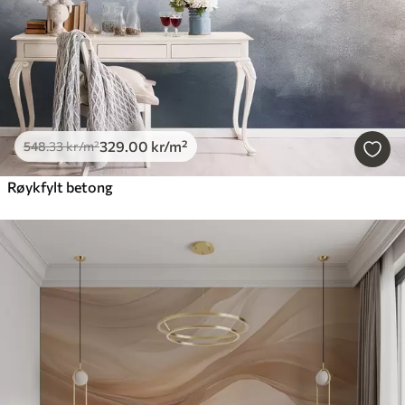
329
.00
kr
/m²
548
.33
kr
/m²
Røykfylt betong