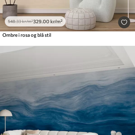
329
.00
kr
/m²
548
.33
kr
/m²
Ombre i rosa og blå stil