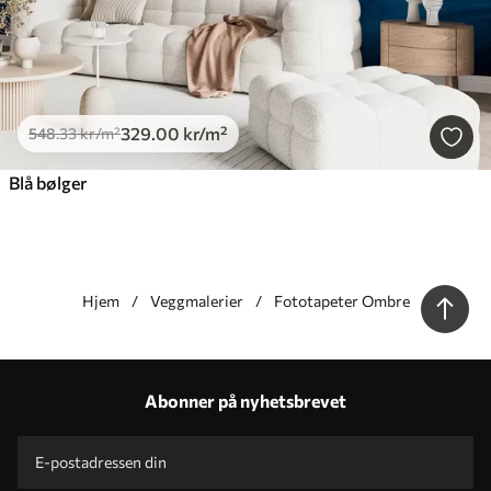
329
.00
kr
/m²
548
.33
kr
/m²
Blå bølger
Hjem
Veggmalerier
Fototapeter Ombre
Våre fordeler
Svar:
1
Abonner på nyhetsbrevet
Produksjon i henhold til individuelle størrelser
Ta del i 2025-feriekampanjene og få rabatt
Gratis profesjonell fotoredigering
Kampanjekoder med rabatter for å bestille!