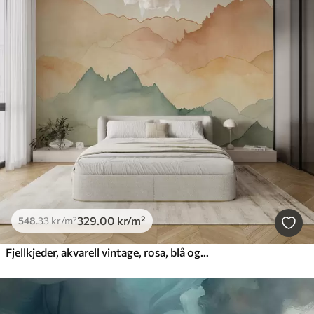
329
.00
kr
/m²
548
.33
kr
/m²
Fjellkjeder, akvarell vintage, rosa, blå og gul farge