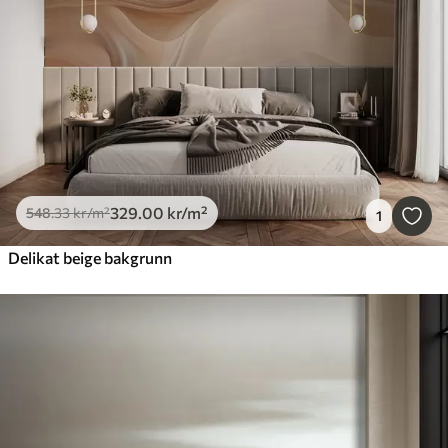
329
.00
kr
/m²
548
.33
kr
/m²
1
Delikat beige bakgrunn