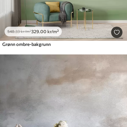
329
.00
kr
/m²
548
.33
kr
/m²
Grønn ombre-bakgrunn