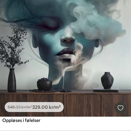
329
.00
kr
/m²
548
.33
kr
/m²
Oppløses i følelser