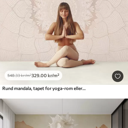
329
.00
kr
/m²
548
.33
kr
/m²
Rund mandala, tapet for yoga-rom eller for å harmonisere det personlige rommet. Veggmandala i varme pastellfarger på en strukturert, uregelmessig bakgrunn