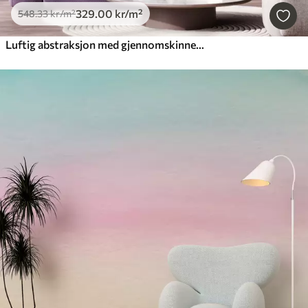
329
.00
kr
/m²
548
.33
kr
/m²
Luftig abstraksjon med gjennomskinnelige bølger i en rosa-lilla fargepalett