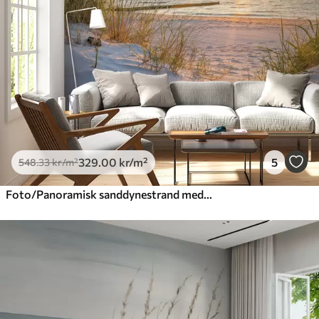
Premium vinyl
650
.00
390
.00
kr
/m²
Peel and Stick
925
.00
555
.00
kr
/m²
329
.00
kr
/m²
5
548
.33
kr
/m²
Foto/Panoramisk sanddynestrand med solnedgang