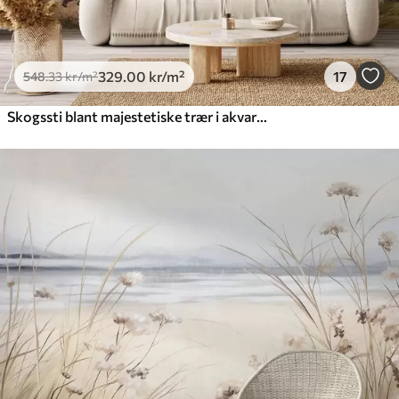
329
.00
kr
/m²
17
548
.33
kr
/m²
Skogssti blant majestetiske trær i akvarellstil