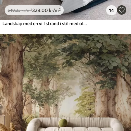
329
.00
kr
/m²
14
548
.33
kr
/m²
Landskap med en vill strand i stil med oljemaleri