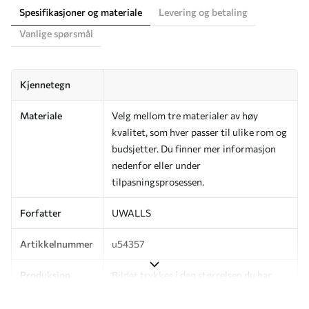
Spesifikasjoner og materiale
Levering og betaling
Vanlige spørsmål
Kjennetegn
Materiale
Velg mellom tre materialer av høy
kvalitet, som hver passer til ulike rom og
budsjetter. Du finner mer informasjon
nedenfor eller under
tilpasningsprosessen.
Forfatter
UWALLS
Artikkelnummer
u54357
Produksjon
Bildet trykkes i den størrelsen du har
angitt, og skjæres i identiske strimler
med en bredde på opptil 50 cm.