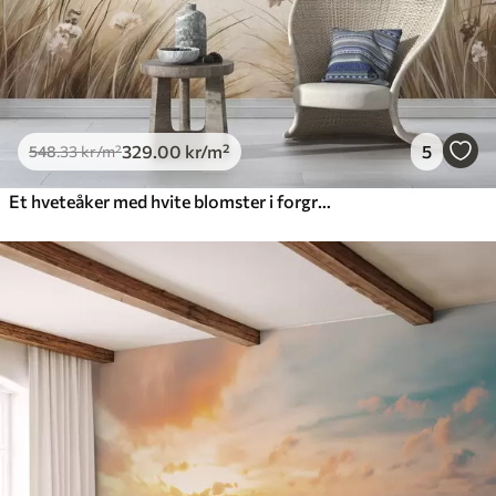
329
.00
kr
/m²
5
548
.33
kr
/m²
Et hveteåker med hvite blomster i forgrunnen, en strand og havet i bakgrunnen, nøytrale pastellfarger i dempede toner