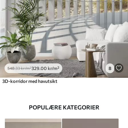
329
.00
kr
/m²
8
548
.33
kr
/m²
3D-korridor med havutsikt
POPULÆRE KATEGORIER