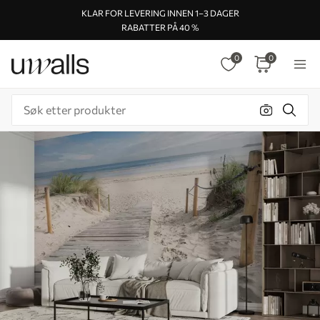
KLAR FOR LEVERING INNEN 1–3 DAGER
RABATTER PÅ 40 %
0
0