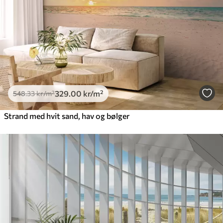
329
.00
kr
/m²
548
.33
kr
/m²
Strand med hvit sand, hav og bølger