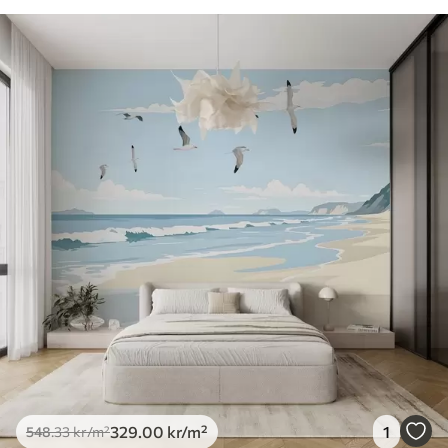
329
.00
kr
/m²
1
548
.33
kr
/m²