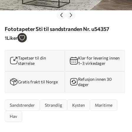
Fototapeter Sti til sandstranden Nr. u54357
1
Liker
Tapetser til din
Klar for levering innen
størrelse
1–3 virkedager
Refusjon innen 30
Gratis frakt til Norge
dager
Sandstrender
Strandlig
Kysten
Maritime
Hav