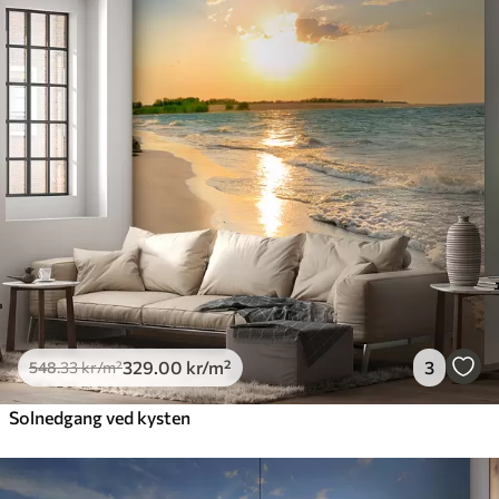
329
.00
kr
/m²
3
548
.33
kr
/m²
Solnedgang ved kysten