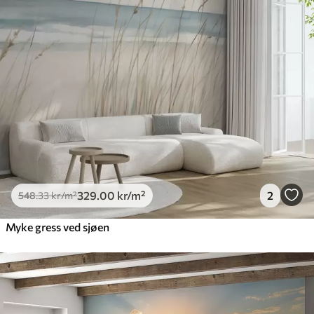
329
.00
kr
/m²
2
548
.33
kr
/m²
Myke gress ved sjøen