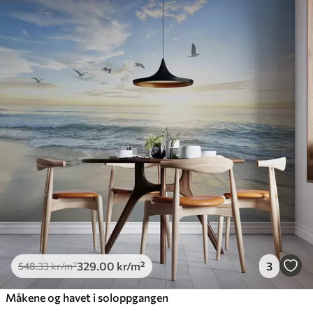
329
.00
kr
/m²
3
548
.33
kr
/m²
Måkene og havet i soloppgangen