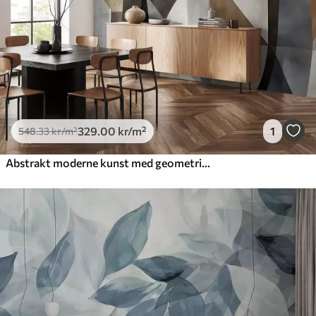
329
.00
kr
/m²
1
548
.33
kr
/m²
Abstrakt moderne kunst med geometriske former i nyanser av brunt, grått og beige