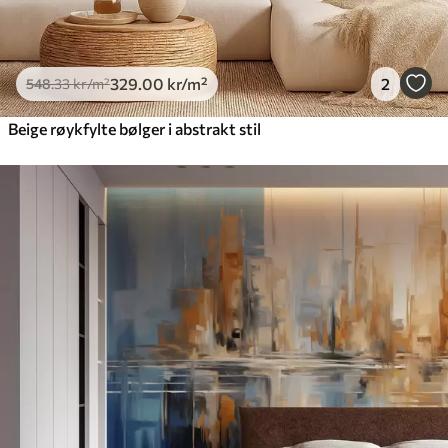
329
.00
kr
/m²
2
548
.33
kr
/m²
Beige røykfylte bølger i abstrakt stil