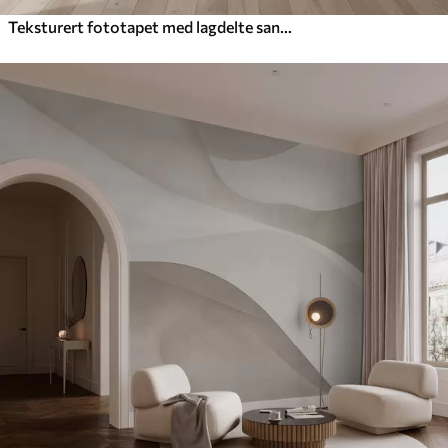
Teksturert fototapet med lagdelte sandformasjoner i en varm beige fargepalett