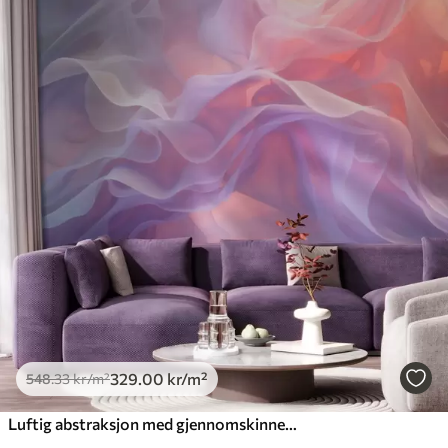
329
.00
kr
/m²
548
.33
kr
/m²
Luftig abstraksjon med gjennomskinnelige bølger i en rosa-lilla fargepalett