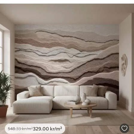
329
.00
kr
/m²
548
.33
kr
/m²