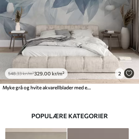
329
.00
kr
/m²
2
548
.33
kr
/m²
Myke grå og hvite akvarellblader med en uskarp, eterisk bakgrunn
POPULÆRE KATEGORIER