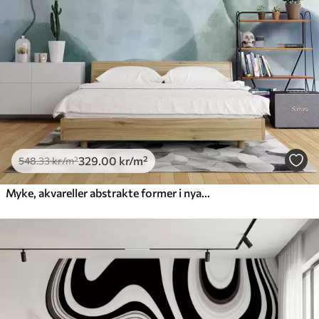
Premium vinyl
650
.00
390
.00
kr
/m²
Peel and Stick
925
.00
555
.00
kr
/m²
329
.00
kr
/m²
548
.33
kr
/m²
Myke, akvareller abstrakte former i nyanser av blått, grønt og hvitt