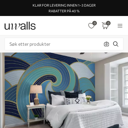
KLAR FOR LEVERING INNEN 1–3 DAGER
RABATTER PÅ 40 %
0
0