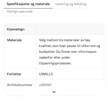
Spesifikasjoner og materiale
Levering og betaling
Vanlige spørsmål
Kjennetegn
Materiale
Velg mellom tre materialer av høy
kvalitet, som hver passer til ulike rom og
budsjetter. Du finner mer informasjon
nedenfor eller under
tilpasningsprosessen.
Forfatter
UWALLS
Artikkelnummer
u98590
Produksjon
Bildet trykkes i den størrelsen du har
angitt, og skjæres i identiske strimler
med en bredde på opptil 50 cm.