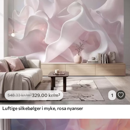
329
.00
kr
/m²
1
548
.33
kr
/m²
Luftige silkebølger i myke, rosa nyanser