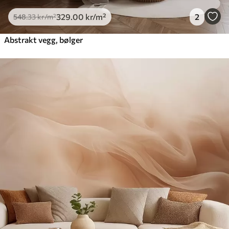
329
.00
kr
/m²
2
548
.33
kr
/m²
Abstrakt vegg, bølger