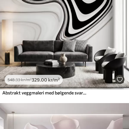
329
.00
kr
/m²
548
.33
kr
/m²
Abstrakt veggmaleri med bølgende svart-hvite bølger i en moderne, minimalistisk stil