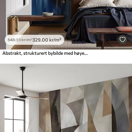
329
.00
kr
/m²
548
.33
kr
/m²
Abstrakt, strukturert bybilde med høye bygninger i oransje, blå og hvite nyanser som speiler seg i vann