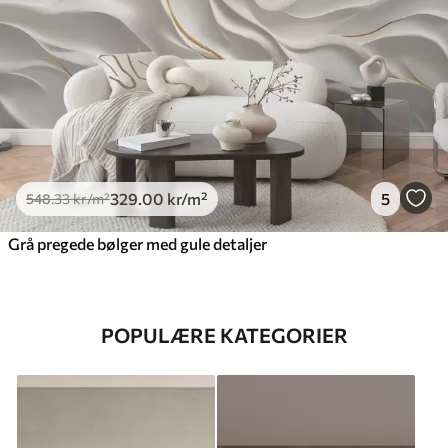
329
.00
kr
/m²
5
548
.33
kr
/m²
Grå pregede bølger med gule detaljer
POPULÆRE KATEGORIER