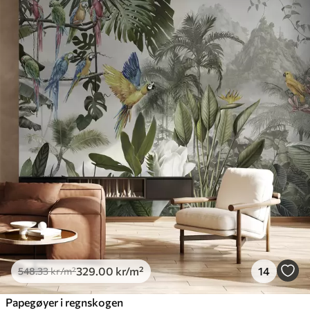
329
.00
kr
/m²
14
548
.33
kr
/m²
Papegøyer i regnskogen