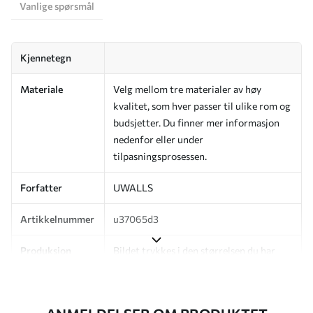
Vanlige spørsmål
Kjennetegn
Materiale
Velg mellom tre materialer av høy
kvalitet, som hver passer til ulike rom og
budsjetter. Du finner mer informasjon
nedenfor eller under
tilpasningsprosessen.
Forfatter
UWALLS
Artikkelnummer
u37065d3
Produksjon
Bildet trykkes i den størrelsen du har
angitt, og skjæres i identiske strimler
med en bredde på opptil 50 cm.