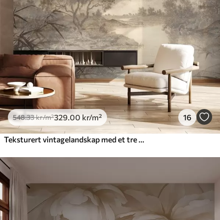
329
.00
kr
/m²
16
548
.33
kr
/m²
Teksturert vintagelandskap med et tre nær en elv og en overskyet himmel, naturkunst i sepiatoner