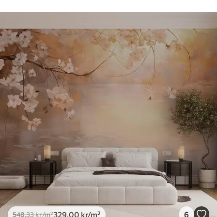
329
.00
kr
/m²
6
548
.33
kr
/m²