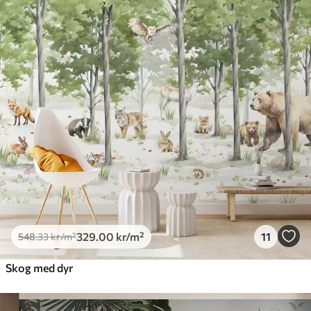
329
.00
kr
/m²
11
548
.33
kr
/m²
Skog med dyr