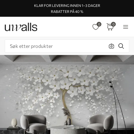
KLAR FOR LEVERING INNEN 1–3 DAGER
RABATTER PÅ 40 %
0
0