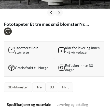
Fototapeter Et tre med små blomster Nr.
u37065d3
Tapetser til din
Klar for levering innen
størrelse
1–3 virkedager
Refusjon innen 30
Gratis frakt til Norge
dager
3D-blomster
Tre
3d
Hvit
Spesifikasjoner og materiale
Levering og betaling