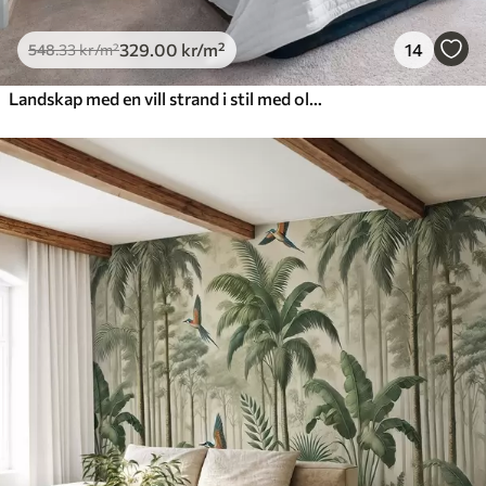
329
.00
kr
/m²
14
548
.33
kr
/m²
Landskap med en vill strand i stil med oljemaleri