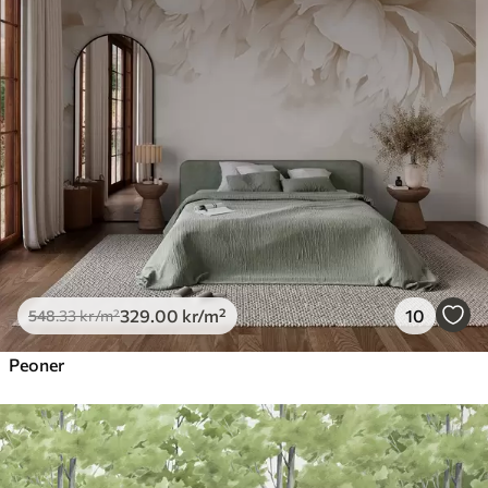
329
.00
kr
/m²
10
548
.33
kr
/m²
Peoner