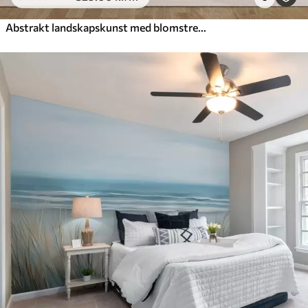
Abstrakt landskapskunst med blomstrende grener og hvite blomster som henger over en innsjø, myke pastellfarger