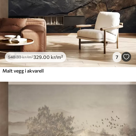
Premium vinyl
650
.00
390
.00
kr
/m²
Peel and Stick
925
.00
555
.00
kr
/m²
329
.00
kr
/m²
7
548
.33
kr
/m²
Malt vegg i akvarell