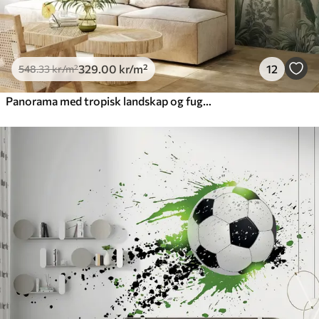
329
.00
kr
/m²
12
548
.33
kr
/m²
Panorama med tropisk landskap og fugler