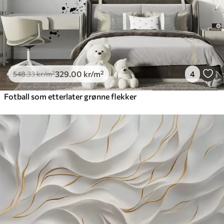
329
.00
kr
/m²
4
548
.33
kr
/m²
Fotball som etterlater grønne flekker