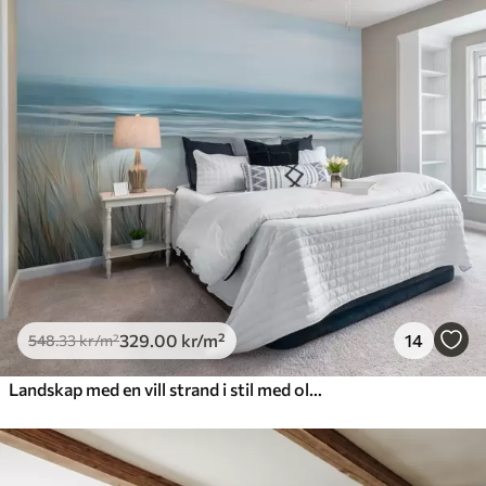
329
.00
kr
/m²
14
548
.33
kr
/m²
Landskap med en vill strand i stil med oljemaleri