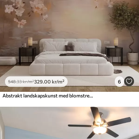
329
.00
kr
/m²
6
548
.33
kr
/m²
Abstrakt landskapskunst med blomstrende grener og hvite blomster som henger over en innsjø, myke pastellfarger