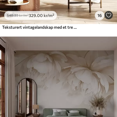
329
.00
kr
/m²
16
548
.33
kr
/m²
Teksturert vintagelandskap med et tre nær en elv og en overskyet himmel, naturkunst i sepiatoner