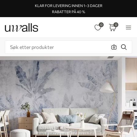
KLAR FOR LEVERING INNEN 1–3 DAGER
RABATTER PÅ 40 %
0
0