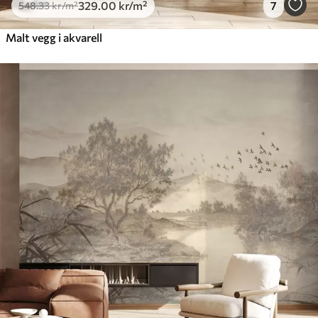
329
.00
kr
/m²
7
548
.33
kr
/m²
Malt vegg i akvarell