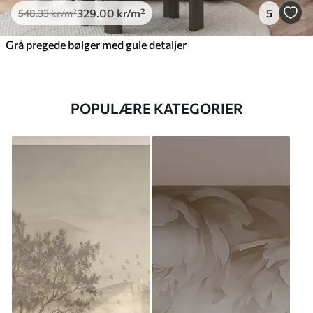
329
.00
kr
/m²
5
548
.33
kr
/m²
Grå pregede bølger med gule detaljer
POPULÆRE KATEGORIER