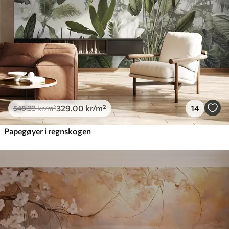
329
.00
kr
/m²
14
548
.33
kr
/m²
Papegøyer i regnskogen