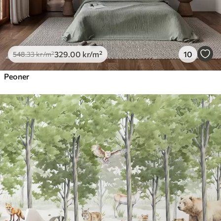
329
.00
kr
/m²
10
548
.33
kr
/m²
Peoner