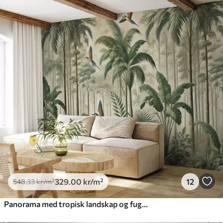
329
.00
kr
/m²
12
548
.33
kr
/m²
Panorama med tropisk landskap og fugler