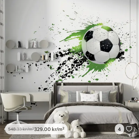
329
.00
kr
/m²
4
548
.33
kr
/m²