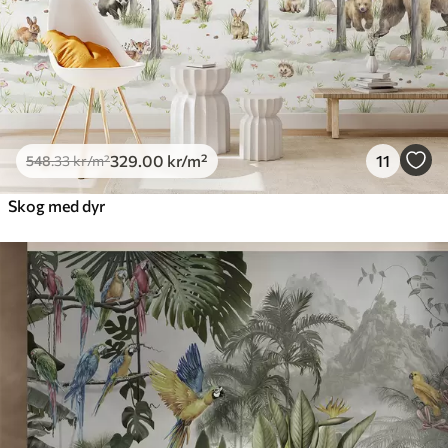
329
.00
kr
/m²
11
548
.33
kr
/m²
Skog med dyr