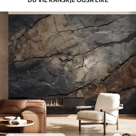
Tilgjengelige materialer
Standard
548
.33
329
.00
kr
/m²
Premium
665
.00
399
.00
kr
/m²
Premium vinyl
650
.00
390
.00
kr
/m²
Peel and Stick
925
.00
555
.00
kr
/m²