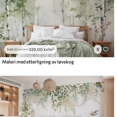
329
.00
kr
/m²
5
548
.33
kr
/m²
Maleri med etterligning av løvskog