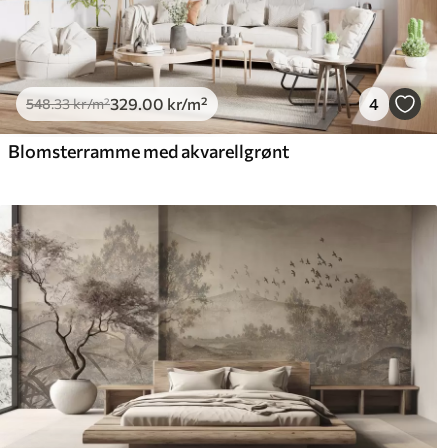
329
.00
kr
/m²
4
548
.33
kr
/m²
Blomsterramme med akvarellgrønt