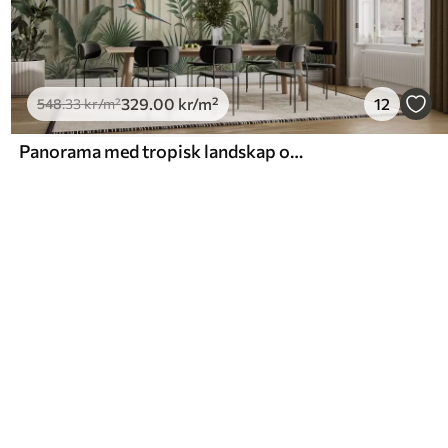
329
.00
kr
/m²
12
548
.33
kr
/m²
Panorama med tropisk landskap og fugler