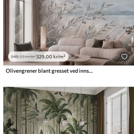
329
.00
kr
/m²
548
.33
kr
/m²
Olivengrener blant gresset ved innsjøen