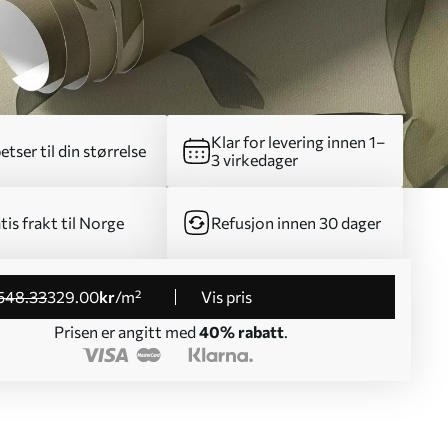
Klar for levering innen 1–
etser til din størrelse
3 virkedager
tis frakt til Norge
Refusjon innen 30 dager
548
.33
329
.00
kr
/m²
Vis pris
Prisen er angitt med
40% rabatt
.