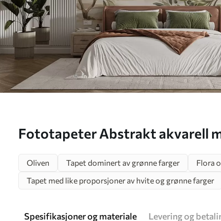
Fototapeter Abstrakt akvarell m
oliventrær Nr. w02583
Oliven
Tapet dominert av grønne farger
Flora 
Tapet med like proporsjoner av hvite og grønne farger
Spesifikasjoner og materiale
Levering og betali