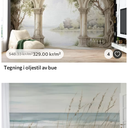
329
.00
kr
/m²
4
548
.33
kr
/m²
Tegning i oljestil av bue