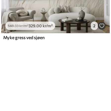
329
.00
kr
/m²
2
548
.33
kr
/m²
Myke gress ved sjøen