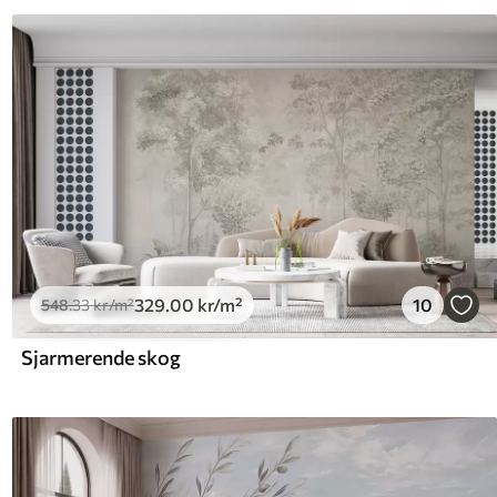
329
.00
kr
/m²
10
548
.33
kr
/m²
Sjarmerende skog