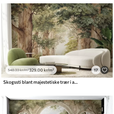
d vann.
emium
5
.00
399
.00
kr
/m²
329
.00
kr
/m²
17
l and Stick
548
.33
kr
/m²
.00
555
.00
kr
/m²
Skogssti blant majestetiske trær i akvarellstil