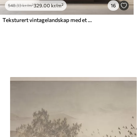
329
.00
kr
/m²
16
548
.33
kr
/m²
Teksturert vintagelandskap med et tre nær en elv og en overskyet himmel, naturkunst i sepiatoner