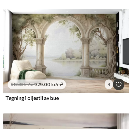
329
.00
kr
/m²
548
.33
kr
/m²
4
Tegning i oljestil av bue