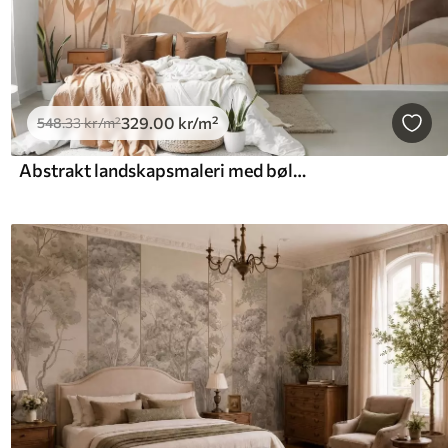
329
.00
kr
/m²
548
.33
kr
/m²
Abstrakt landskapsmaleri med bølgende åser i brune og beige nyanser, teksturert kunstverk