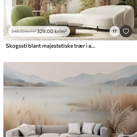
329
.00
kr
/m²
548
.33
kr
/m²
17
Skogssti blant majestetiske trær i akvarellstil