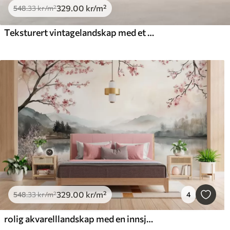
329
.00
kr
/m²
548
.33
kr
/m²
Teksturert vintagelandskap med et tre nær en elv og en overskyet himmel, naturkunst i sepiatoner
329
.00
kr
/m²
548
.33
kr
/m²
4
rolig akvarelllandskap med en innsjø og et blomstrende tre