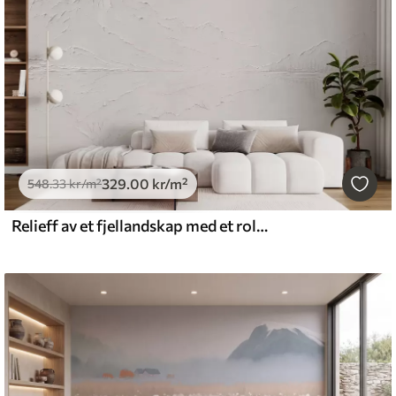
329
.00
kr
/m²
548
.33
kr
/m²
Relieff av et fjellandskap med et rolig vannspeilbilde