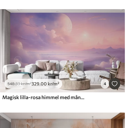
329
.00
kr
/m²
548
.33
kr
/m²
4
Magisk lilla-rosa himmel med månen og skyene