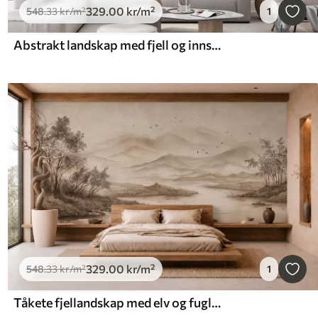
329
.00
kr
/m²
548
.33
kr
/m²
1
Abstrakt landskap med fjell og innsjø
329
.00
kr
/m²
548
.33
kr
/m²
1
Tåkete fjellandskap med elv og fugler