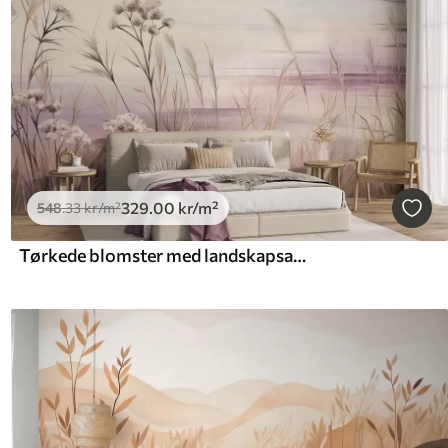
329
.00
kr
/m²
548
.33
kr
/m²
Tørkede blomster med landskapsaktig struktur og høyt gress ved elven, en myk himmel i pastellfarger