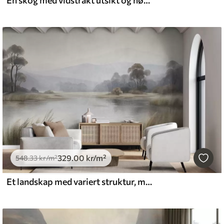
En skog med vidstrakt utsikt og høye trær i milde fargetoner
329
.00
kr
/m²
548
.33
kr
/m²
Et landskap med variert struktur, med en innsjø, høyt gress, trær og fjell i bakgrunnen