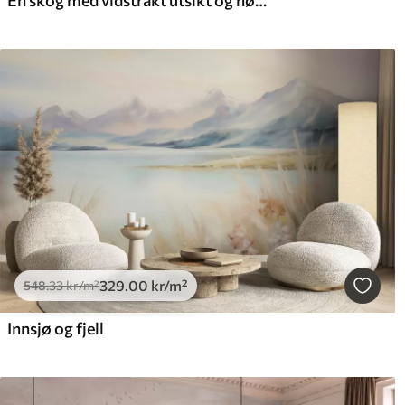
329
.00
kr
/m²
548
.33
kr
/m²
Innsjø og fjell