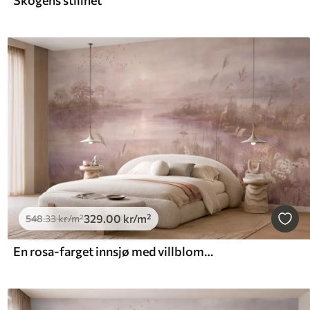
329
.00
kr
/m²
548
.33
kr
/m²
En rosa-farget innsjø med villblomster