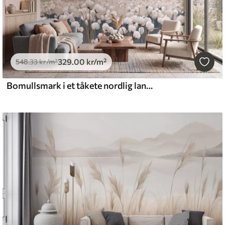
329
.00
kr
/m²
548
.33
kr
/m²
Bomullsmark i et tåkete nordlig landskap, i malerisk stil