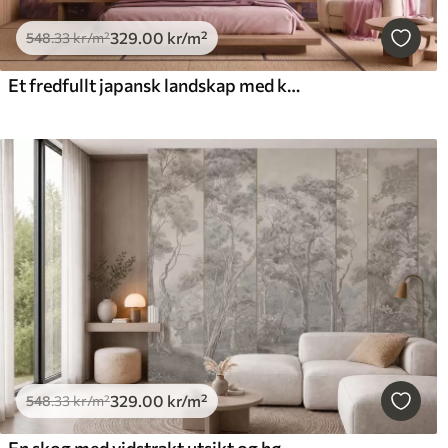
329
.00
kr
/m²
548
.33
kr
/m²
Et fredfullt japansk landskap med kirsebærblomster og en fjellvann ved soloppgang
329
.00
kr
/m²
548
.33
kr
/m²
En skog med vidstrakt utsikt og høye trær i myke, kjølige fargetoner