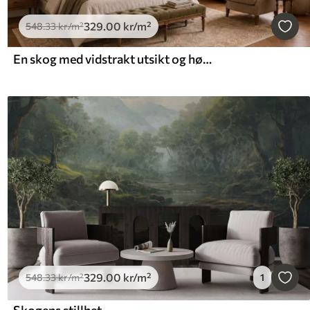
329
.00
kr
/m²
548
.33
kr
/m²
En skog med vidstrakt utsikt og høye trær i myke, varme fargetoner
329
.00
kr
/m²
548
.33
kr
/m²
1
Skogens stillhet