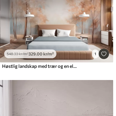
329
.00
kr
/m²
548
.33
kr
/m²
1
Høstlig landskap med trær og en elv, myke farger, lys og luftig atmosfære, fredelig og rolig scene