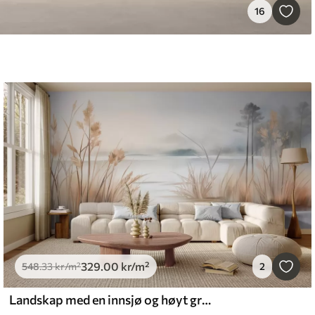
16
329
.00
kr
/m²
548
.33
kr
/m²
2
Landskap med en innsjø og høyt gress i forgrunnen, fjell i bakgrunnen, myke farger, strukturert