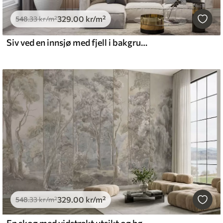
329
.00
kr
/m²
548
.33
kr
/m²
Siv ved en innsjø med fjell i bakgrunnen, malerilignende motiv
329
.00
kr
/m²
548
.33
kr
/m²