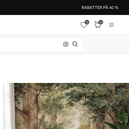
RABATTER PÅ 40 %
0
0