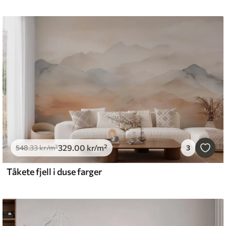
329
.00
kr
/m²
548
.33
kr
/m²
3
Tåkete fjell i duse farger