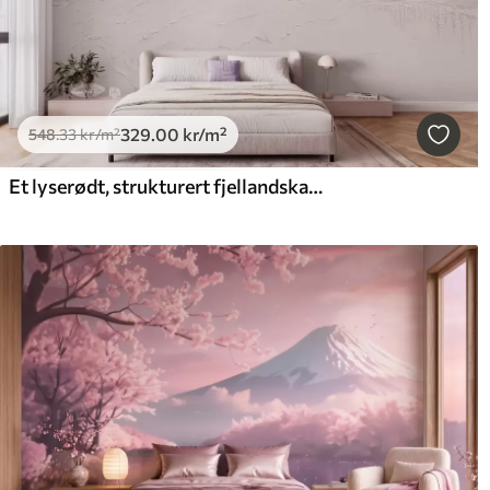
329
.00
kr
/m²
548
.33
kr
/m²
Et lyserødt, strukturert fjellandskap med en speilblank innsjø