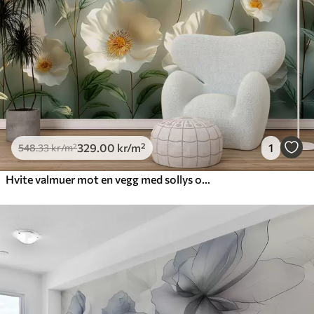
329
.00
kr
/m²
1
548
.33
kr
/m²
Hvite valmuer mot en vegg med sollys og 3D-effekt