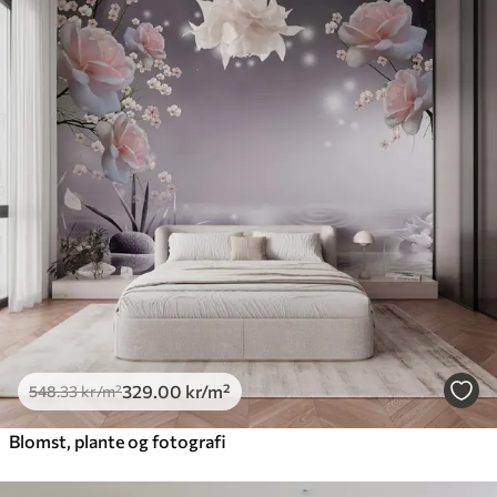
329
.00
kr
/m²
548
.33
kr
/m²
Blomst, plante og fotografi