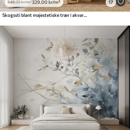
329
.00
kr
/m²
17
548
.33
kr
/m²
Skogssti blant majestetiske trær i akvarellstil