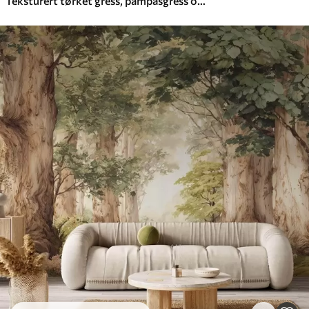
Teksturert tørket gress, pampasgress og blå blader, malt i en myk akvarellstil