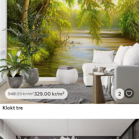
Premium
665
.00
399
.00
kr
/m²
Premium vinyl
650
.00
390
.00
kr
/m²
Peel and Stick
925
.00
555
.00
kr
/m²
329
.00
kr
/m²
2
548
.33
kr
/m²
Klokt tre