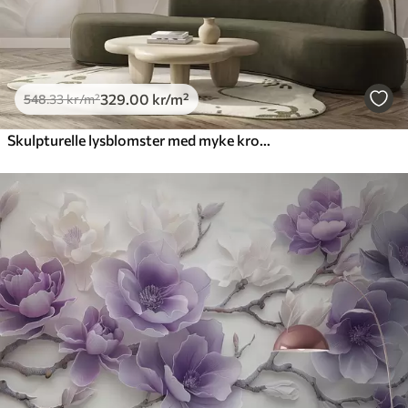
329
.00
kr
/m²
548
.33
kr
/m²
Skulpturelle lysblomster med myke kronblader