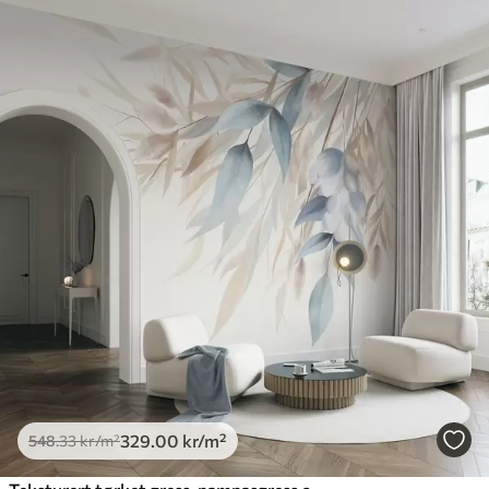
329
.00
kr
/m²
548
.33
kr
/m²