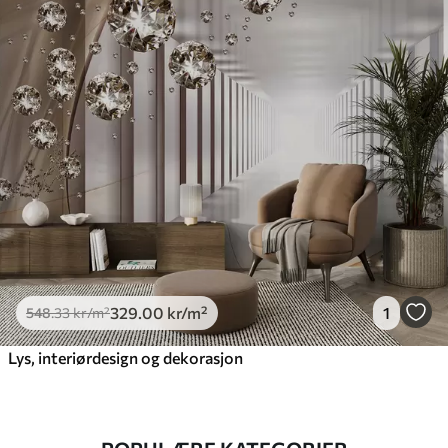
329
.00
kr
/m²
1
548
.33
kr
/m²
Lys, interiørdesign og dekorasjon