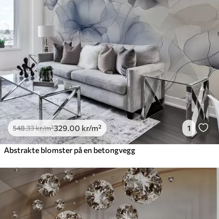
329
.00
kr
/m²
1
548
.33
kr
/m²
Abstrakte blomster på en betongvegg