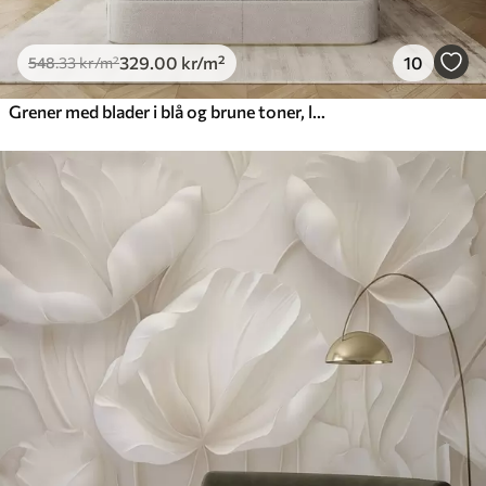
329
.00
kr
/m²
10
548
.33
kr
/m²
Grener med blader i blå og brune toner, lys bakgrunn, myk og delikat, akvarellstil