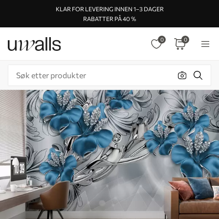
KLAR FOR LEVERING INNEN 1–3 DAGER
RABATTER PÅ 40 %
0
0