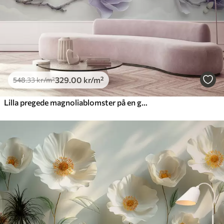
329
.00
kr
/m²
548
.33
kr
/m²
Lilla pregede magnoliablomster på en grasiøs gren