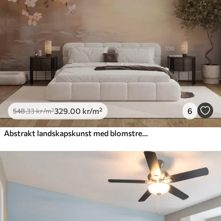
329
.00
kr
/m²
6
548
.33
kr
/m²
Abstrakt landskapskunst med blomstrende grener og hvite blomster som henger over en innsjø, myke pastellfarger