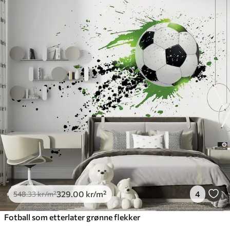
329
.00
kr
/m²
4
548
.33
kr
/m²
Fotball som etterlater grønne flekker