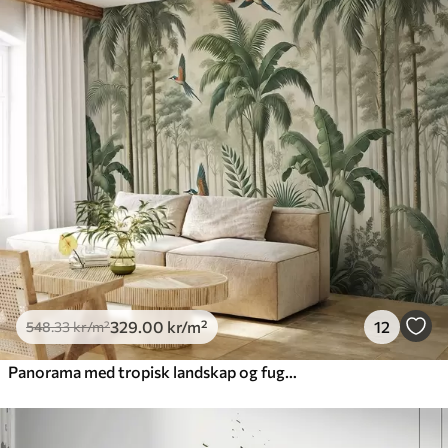
329
.00
kr
/m²
12
548
.33
kr
/m²
Panorama med tropisk landskap og fugler