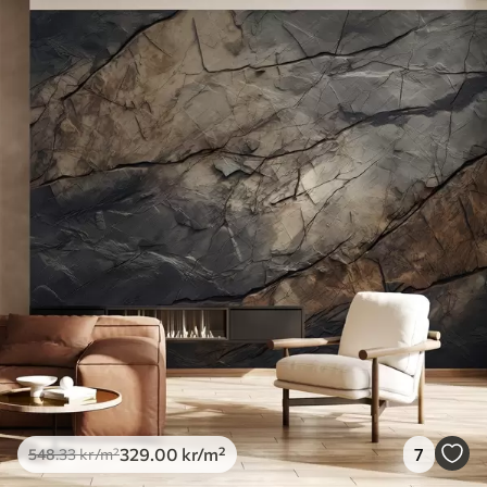
Tilgjengelige materialer
Standard
548
.33
329
.00
kr
/m²
Premium
665
.00
399
.00
kr
/m²
Premium vinyl
650
.00
390
.00
kr
/m²
Peel and Stick
925
.00
555
.00
kr
/m²
329
.00
kr
/m²
7
548
.33
kr
/m²