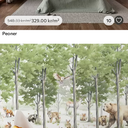
329
.00
kr
/m²
10
548
.33
kr
/m²
Peoner