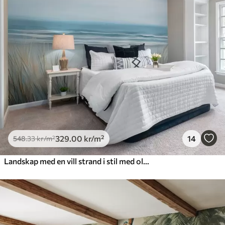
329
.00
kr
/m²
14
548
.33
kr
/m²
Landskap med en vill strand i stil med oljemaleri