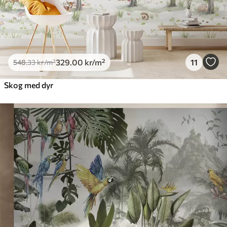
329
.00
kr
/m²
11
548
.33
kr
/m²
Skog med dyr