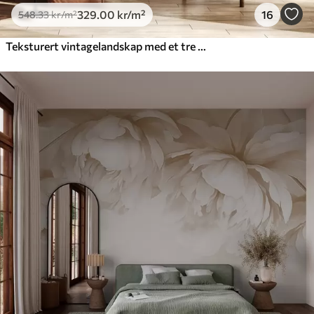
329
.00
kr
/m²
16
548
.33
kr
/m²
Teksturert vintagelandskap med et tre nær en elv og en overskyet himmel, naturkunst i sepiatoner