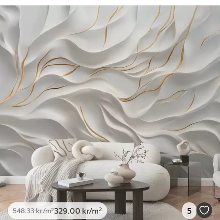
329
.00
kr
/m²
5
548
.33
kr
/m²