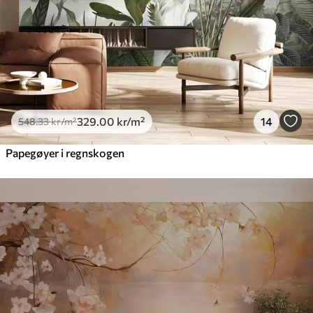
329
.00
kr
/m²
14
548
.33
kr
/m²
Papegøyer i regnskogen