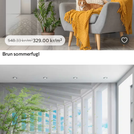
329
.00
kr
/m²
548
.33
kr
/m²
Brun sommerfugl