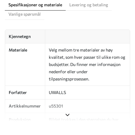
Spesifikasjoner og materiale
Levering og betaling
Vanlige spørsmål
Kjennetegn
Materiale
Velg mellom tre materialer av høy
kvalitet, som hver passer til ulike rom og
budsjetter. Du finner mer informasjon
nedenfor eller under
tilpasningsprosessen.
Forfatter
UWALLS
Artikkelnummer
u55301
Produksjon
Bildet trykkes i den størrelsen du har
angitt, og skjæres i identiske strimler
med en bredde på opptil 50 cm.