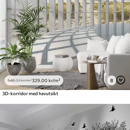
329
.00
kr
/m²
8
548
.33
kr
/m²
3D-korridor med havutsikt