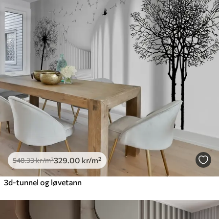
329
.00
kr
/m²
548
.33
kr
/m²
3d-tunnel og løvetann