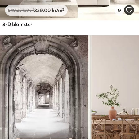
329
.00
kr
/m²
9
548
.33
kr
/m²
3-D blomster