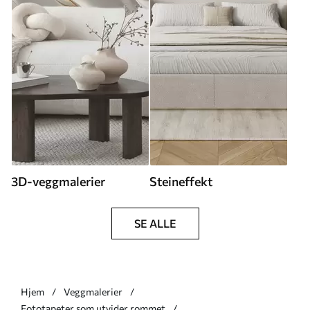
3D-veggmalerier
Steineffekt
SE ALLE
Hjem
Veggmalerier
Fototapeter som utvider rommet