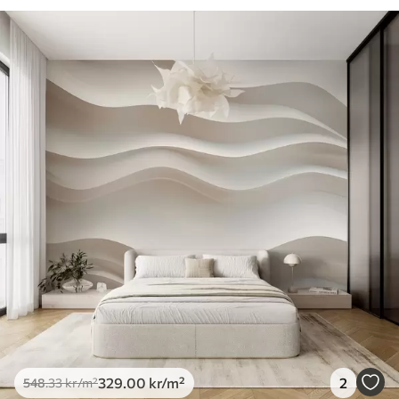
329
.00
kr
/m²
2
548
.33
kr
/m²