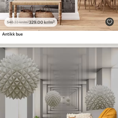
329
.00
kr
/m²
548
.33
kr
/m²
Antikk bue