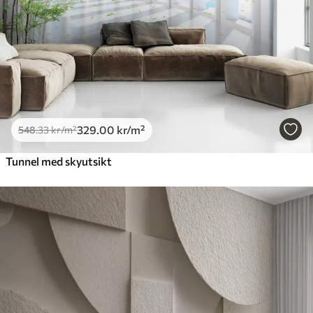
329
.00
kr
/m²
548
.33
kr
/m²
Tunnel med skyutsikt