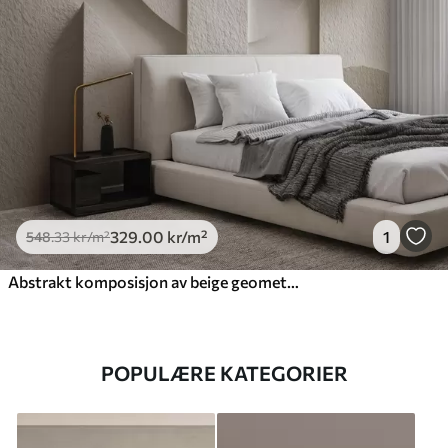
329
.00
kr
/m²
1
548
.33
kr
/m²
Abstrakt komposisjon av beige geometriske former
POPULÆRE KATEGORIER