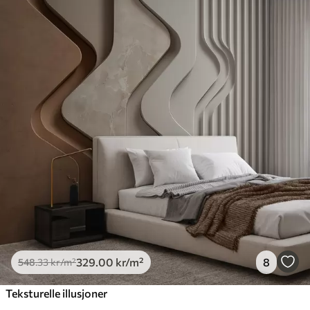
329
.00
kr
/m²
8
548
.33
kr
/m²
Teksturelle illusjoner