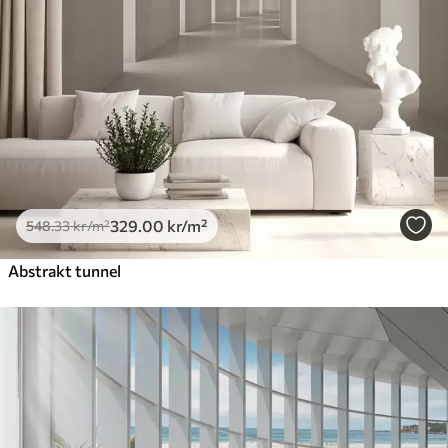
Premium vinyl
650
.00
390
.00
kr
/m²
Peel and Stick
925
.00
555
.00
kr
/m²
329
.00
kr
/m²
548
.33
kr
/m²
Abstrakt tunnel