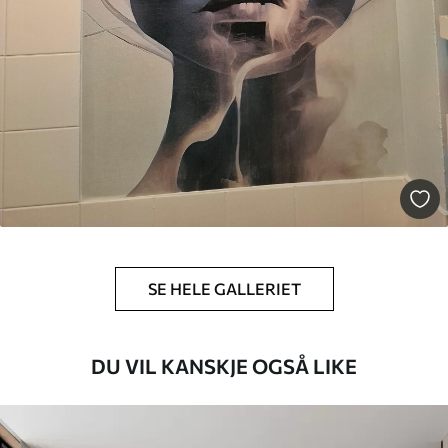
Premium vinyl
650
.00
390
.00
kr
/m²
Peel and Stick
925
.00
555
.00
kr
/m²
SE HELE GALLERIET
DU VIL KANSKJE OGSÅ LIKE