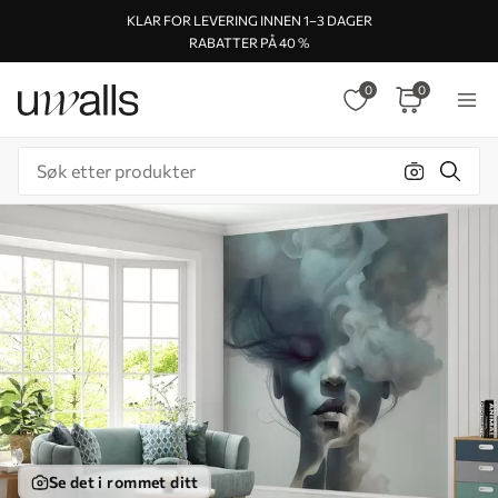
KLAR FOR LEVERING INNEN 1–3 DAGER
RABATTER PÅ 40 %
0
0
Se det i rommet ditt