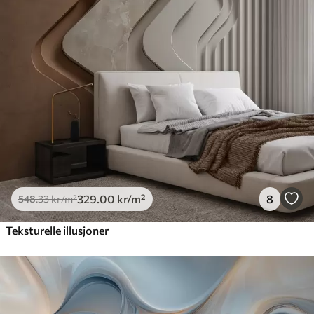
329
.00
kr
/m²
8
548
.33
kr
/m²
Teksturelle illusjoner