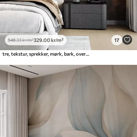
329
.00
kr
/m²
17
548
.33
kr
/m²
tre, tekstur, sprekker, mørk, bark, overflate