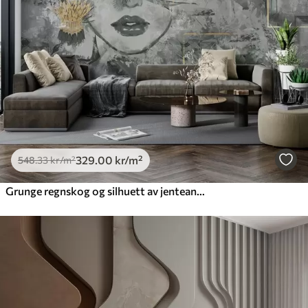
329
.00
kr
/m²
548
.33
kr
/m²
Grunge regnskog og silhuett av jenteansikt