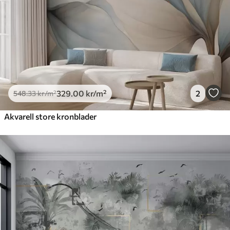
329
.00
kr
/m²
2
548
.33
kr
/m²
Akvarell store kronblader