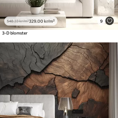
329
.00
kr
/m²
9
548
.33
kr
/m²
3-D blomster