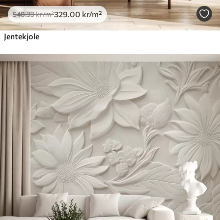
329
.00
kr
/m²
548
.33
kr
/m²
Jentekjole