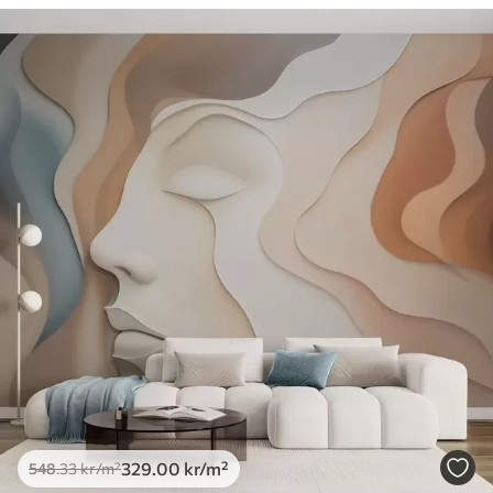
329
.00
kr
/m²
548
.33
kr
/m²