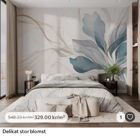
329
.00
kr
/m²
1
548
.33
kr
/m²
Delikat stor blomst