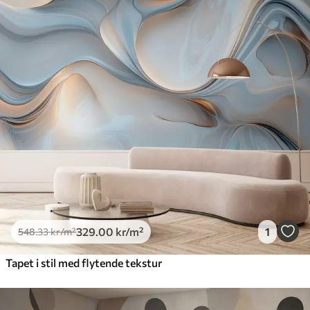
329
.00
kr
/m²
1
548
.33
kr
/m²
Tapet i stil med flytende tekstur