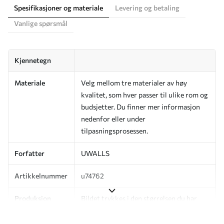
Spesifikasjoner og materiale
Levering og betaling
Vanlige spørsmål
Kjennetegn
Materiale
Velg mellom tre materialer av høy
kvalitet, som hver passer til ulike rom og
budsjetter. Du finner mer informasjon
nedenfor eller under
tilpasningsprosessen.
Forfatter
UWALLS
Artikkelnummer
u74762
Produksjon
Bildet trykkes i den størrelsen du har
angitt, og skjæres i identiske strimler
med en bredde på opptil 50 cm.