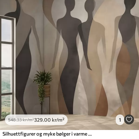
329
.00
kr
/m²
1
548
.33
kr
/m²
Silhuettfigurer og myke bølger i varme beige-grå toner