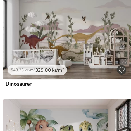
329
.00
kr
/m²
548
.33
kr
/m²
Dinosaurer