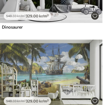
329
.00
kr
/m²
548
.33
kr
/m²
Dinosaurer
329
.00
kr
/m²
548
.33
kr
/m²