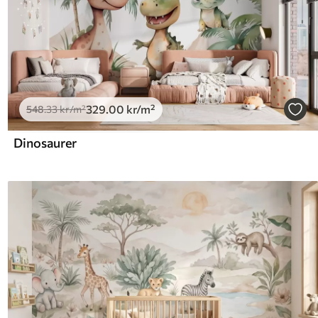
329
.00
kr
/m²
548
.33
kr
/m²
Dinosaurer