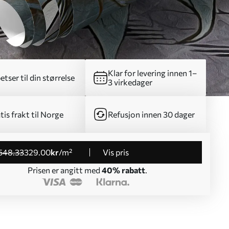
Klar for levering innen 1–
etser til din størrelse
3 virkedager
tis frakt til Norge
Refusjon innen 30 dager
548
.33
329
.00
kr
/m²
Vis pris
Prisen er angitt med
40% rabatt
.