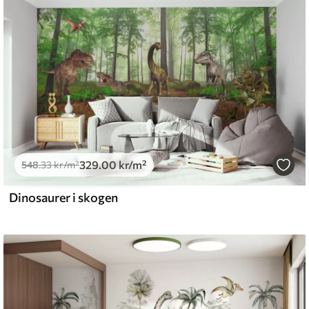
emium
5
.00
399
.00
kr
/m²
329
.00
kr
/m²
l and Stick
548
.33
kr
/m²
.00
555
.00
kr
/m²
Dinosaurer i skogen