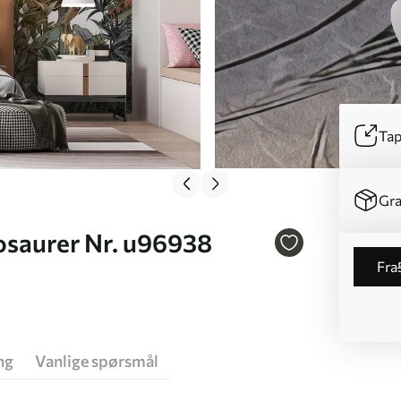
Tap
Gra
osaurer Nr. u96938
fra
ng
Vanlige spørsmål