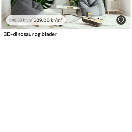
329
.00
kr
/m²
548
.33
kr
/m²
3D-dinosaur og blader