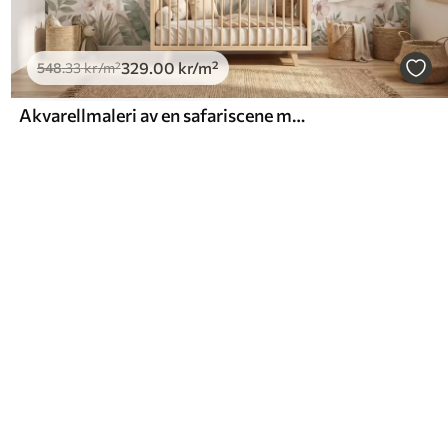
329
.00
kr
/m²
548
.33
kr
/m²
Akvarellmaleri av en safariscene med dyr i delikate pastellfarger, med en giraff, en elefantunge, en sebra og en løveunge