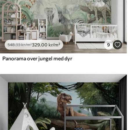
329
.00
kr
/m²
9
548
.33
kr
/m²
Panorama over jungel med dyr