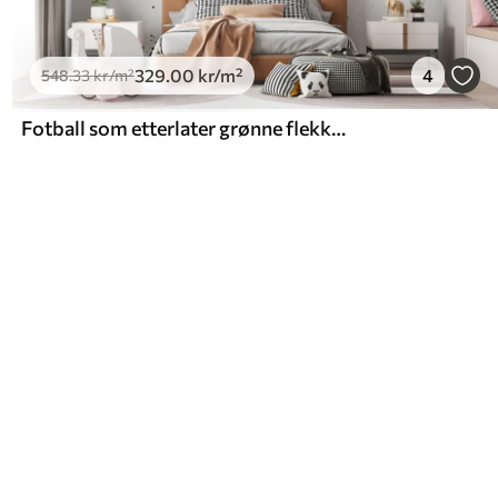
329
.00
kr
/m²
4
548
.33
kr
/m²
Fotball som etterlater grønne flekker