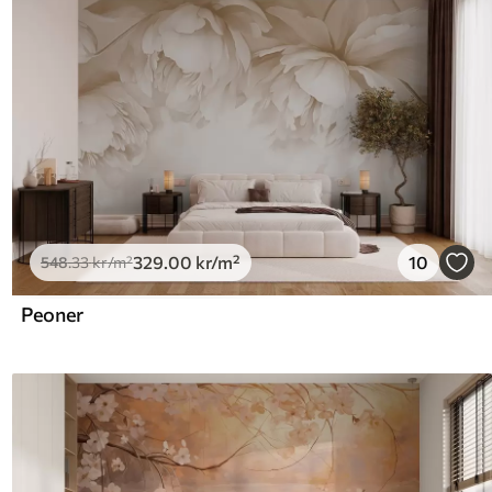
329
.00
kr
/m²
10
548
.33
kr
/m²
Peoner