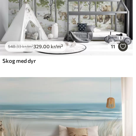
329
.00
kr
/m²
11
548
.33
kr
/m²
Skog med dyr