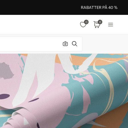
RABATTER PÅ 40 %
0
0