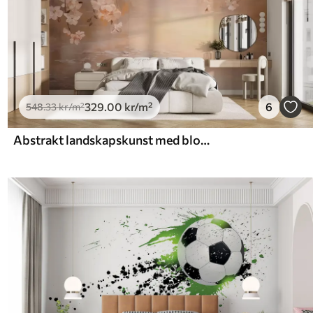
329
.00
kr
/m²
6
548
.33
kr
/m²
Abstrakt landskapskunst med blomstrende grener og hvite blomster som henger over en innsjø, myke pastellfarger