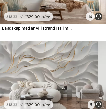
329
.00
kr
/m²
14
548
.33
kr
/m²
Landskap med en vill strand i stil med oljemaleri
329
.00
kr
/m²
5
548
.33
kr
/m²