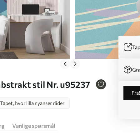
Tap
Gra
abstrakt stil Nr. u95237
fra
Tapet, hvor lilla nyanser råder
ng
Vanlige spørsmål