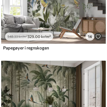
329
.00
kr
/m²
14
548
.33
kr
/m²
Papegøyer i regnskogen