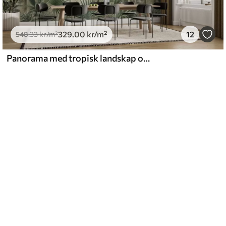
329
.00
kr
/m²
12
548
.33
kr
/m²
Panorama med tropisk landskap og fugler