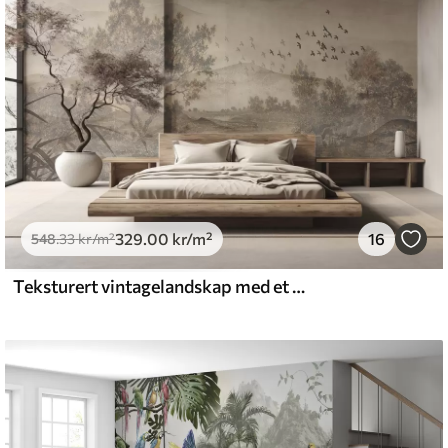
emium
5
.00
399
.00
kr
/m²
329
.00
kr
/m²
16
l and Stick
548
.33
kr
/m²
.00
555
.00
kr
/m²
Teksturert vintagelandskap med et tre nær en elv og en overskyet himmel, naturkunst i sepiatoner