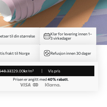
Klar for levering innen 1–
etser til din størrelse
3 virkedager
tis frakt til Norge
Refusjon innen 30 dager
548
.33
329
.00
kr
/m²
Vis pris
Prisen er angitt med
40% rabatt
.