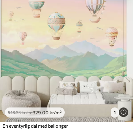
329
.00
kr
/m²
1
548
.33
kr
/m²
En eventyrlig dal med ballonger