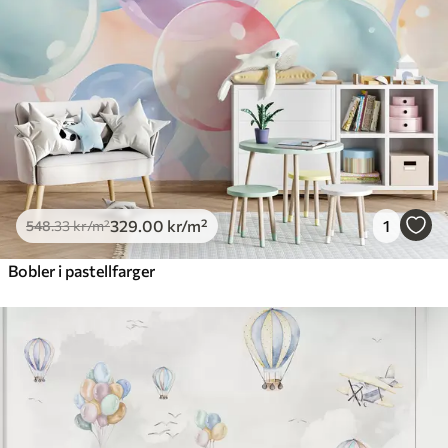
Premium vinyl
650
.00
390
.00
kr
/m²
Peel and Stick
925
.00
555
.00
kr
/m²
329
.00
kr
/m²
1
548
.33
kr
/m²
Bobler i pastellfarger