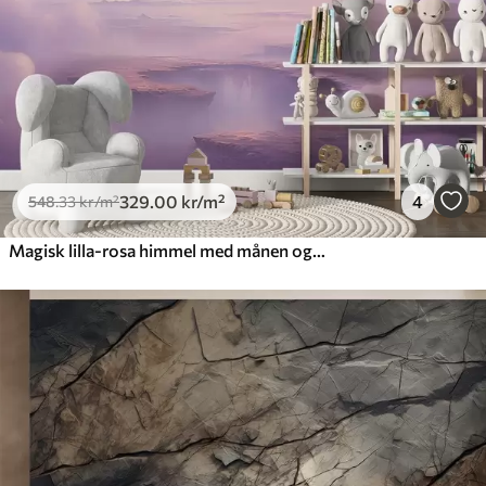
329
.00
kr
/m²
4
548
.33
kr
/m²
Magisk lilla-rosa himmel med månen og skyene