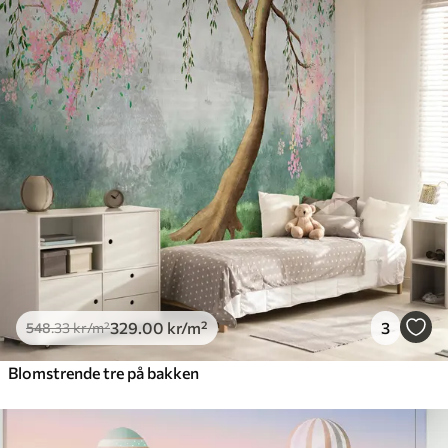
329
.00
kr
/m²
3
548
.33
kr
/m²
Blomstrende tre på bakken