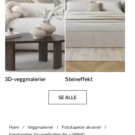
3D-veggmalerier
Steineffekt
SE ALLE
Hjem
Veggmalerier
Fototapeter akvarell
Fototapeter Akvarellbobler Nr. u29990