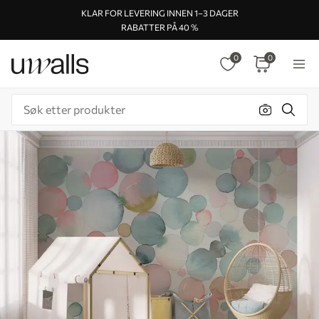
KLAR FOR LEVERING INNEN 1–3 DAGER
RABATTER PÅ 40 %
0
0