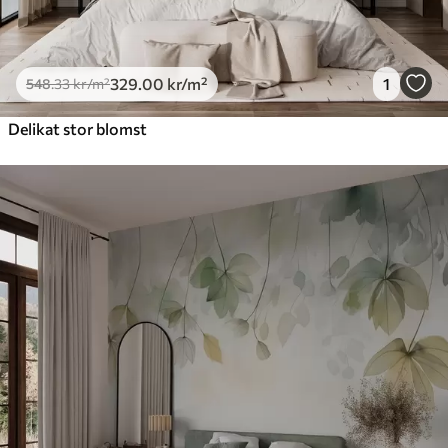
329
.00
kr
/m²
1
548
.33
kr
/m²
Delikat stor blomst