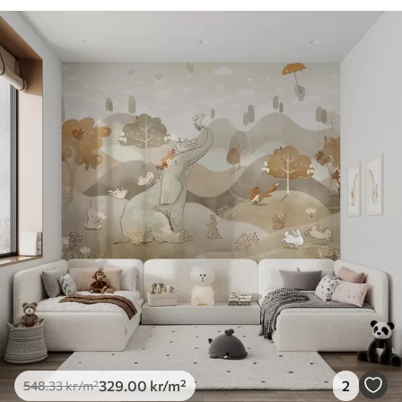
329
.00
kr
/m²
2
548
.33
kr
/m²