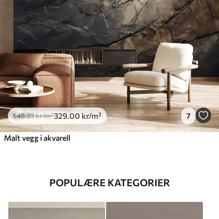
329
.00
kr
/m²
7
548
.33
kr
/m²
Malt vegg i akvarell
POPULÆRE KATEGORIER