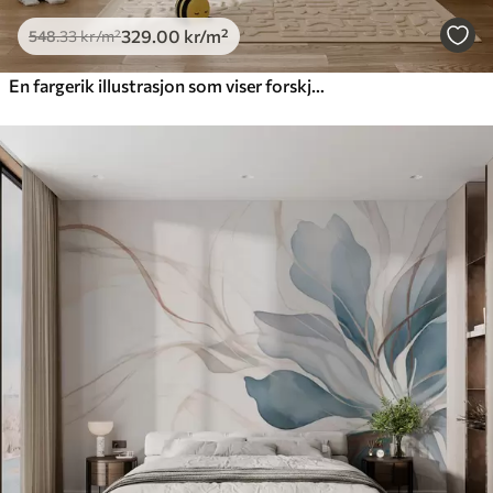
329
.00
kr
/m²
548
.33
kr
/m²
En fargerik illustrasjon som viser forskjellige planeter og romakvarell