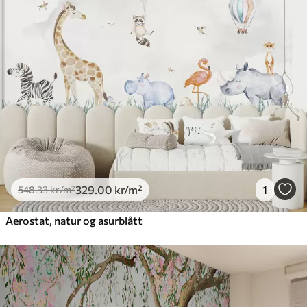
329
.00
kr
/m²
1
548
.33
kr
/m²
Aerostat, natur og asurblått