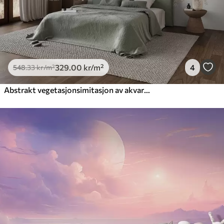
329
.00
kr
/m²
4
548
.33
kr
/m²
Abstrakt vegetasjonsimitasjon av akvarell