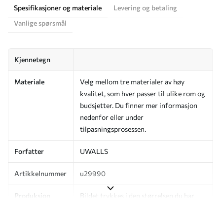
Spesifikasjoner og materiale
Levering og betaling
Vanlige spørsmål
Kjennetegn
Materiale
Velg mellom tre materialer av høy
kvalitet, som hver passer til ulike rom og
budsjetter. Du finner mer informasjon
nedenfor eller under
tilpasningsprosessen.
Forfatter
UWALLS
Artikkelnummer
u29990
Produksjon
Bildet trykkes i den størrelsen du har
angitt, og skjæres i identiske strimler
med en bredde på opptil 50 cm.