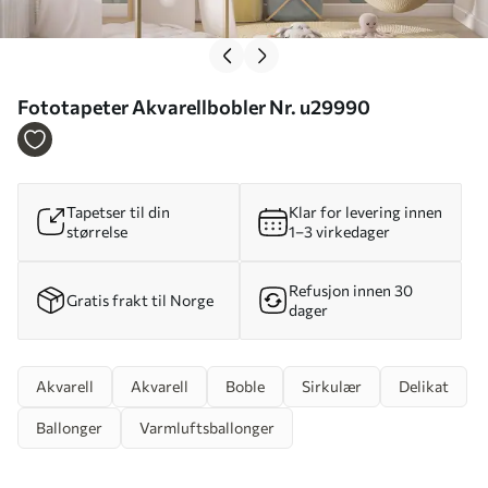
Fototapeter Akvarellbobler Nr. u29990
Tapetser til din
Klar for levering innen
størrelse
1–3 virkedager
Refusjon innen 30
Gratis frakt til Norge
dager
Akvarell
Akvarell
Boble
Sirkulær
Delikat
Ballonger
Varmluftsballonger