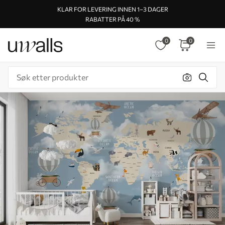
KLAR FOR LEVERING INNEN 1–3 DAGER
RABATTER PÅ 40 %
0
0