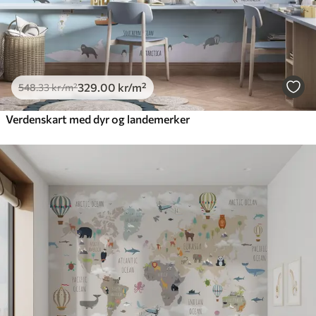
329
.00
kr
/m²
548
.33
kr
/m²
Verdenskart med dyr og landemerker