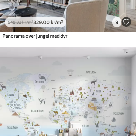
329
.00
kr
/m²
9
548
.33
kr
/m²
Panorama over jungel med dyr