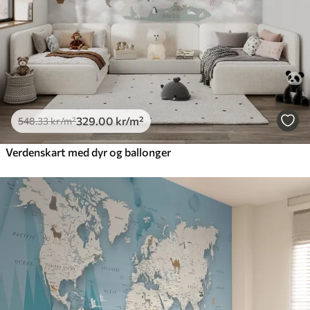
329
.00
kr
/m²
548
.33
kr
/m²
Verdenskart med dyr og ballonger