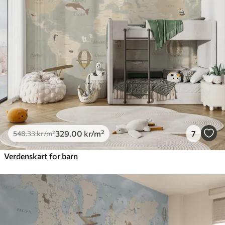
Premium
665
.00
399
.00
kr
/m²
Premium vinyl
650
.00
390
.00
kr
/m²
Peel and Stick
925
.00
555
.00
kr
/m²
329
.00
kr
/m²
7
548
.33
kr
/m²
Verdenskart for barn