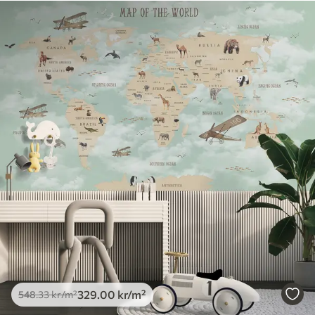
329
.00
kr
/m²
548
.33
kr
/m²