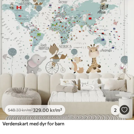
329
.00
kr
/m²
2
548
.33
kr
/m²
Verdenskart med dyr for barn