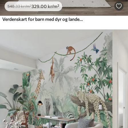
329
.00
kr
/m²
548
.33
kr
/m²
Verdenskart for barn med dyr og landemerker