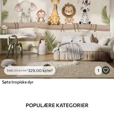
329
.00
kr
/m²
1
548
.33
kr
/m²
Søte tropiske dyr
POPULÆRE KATEGORIER