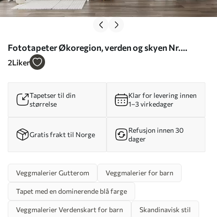
Fototapeter Økoregion, verden og skyen Nr.
u48123
2
Liker
Tapetser til din
Klar for levering innen
størrelse
1–3 virkedager
Refusjon innen 30
Gratis frakt til Norge
dager
Veggmalerier Gutterom
Veggmalerier for barn
Tapet med en dominerende blå farge
Veggmalerier Verdenskart for barn
Skandinavisk stil