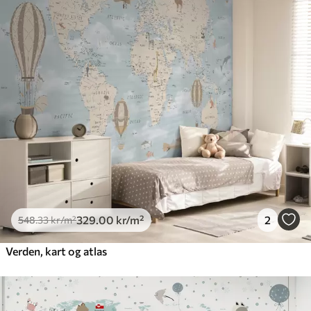
329
.00
kr
/m²
2
548
.33
kr
/m²
Verden, kart og atlas