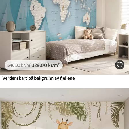
329
.00
kr
/m²
548
.33
kr
/m²
Verdenskart på bakgrunn av fjellene