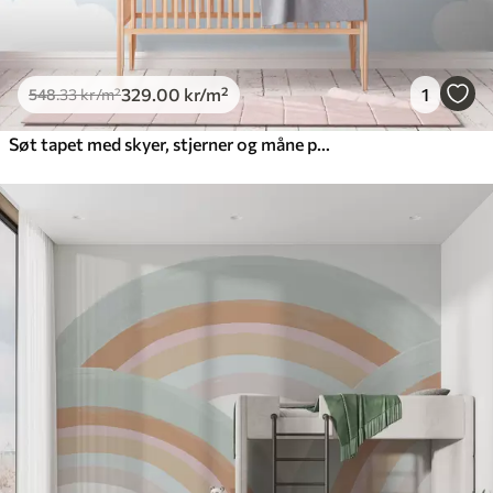
329
.00
kr
/m²
1
548
.33
kr
/m²
Søt tapet med skyer, stjerner og måne på blå bakgrunn