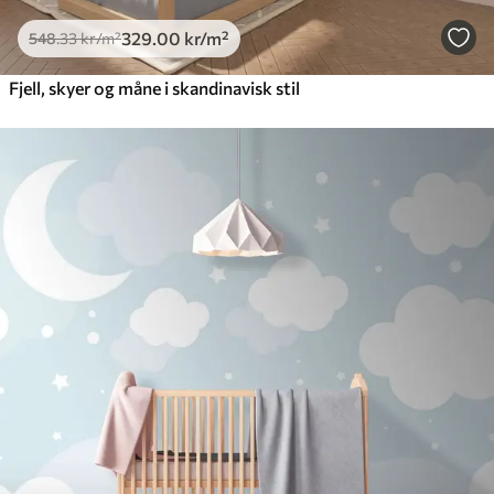
329
.00
kr
/m²
548
.33
kr
/m²
Fjell, skyer og måne i skandinavisk stil