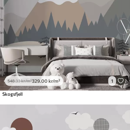
329
.00
kr
/m²
1
548
.33
kr
/m²
Skogsfjell