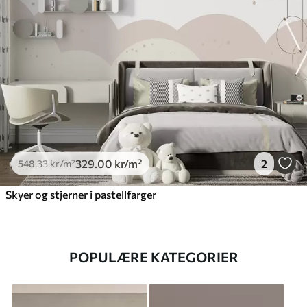
329
.00
kr
/m²
2
548
.33
kr
/m²
Skyer og stjerner i pastellfarger
POPULÆRE KATEGORIER