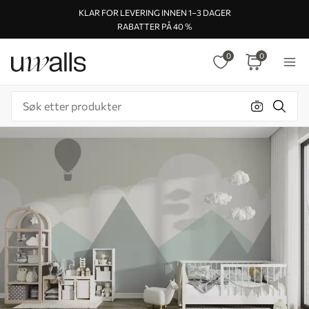
KLAR FOR LEVERING INNEN 1–3 DAGER
RABATTER PÅ 40 %
0
0