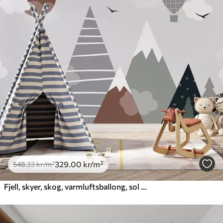
329
.00
kr
/m²
548
.33
kr
/m²
Fjell, skyer, skog, varmluftsballong, sol og fugler