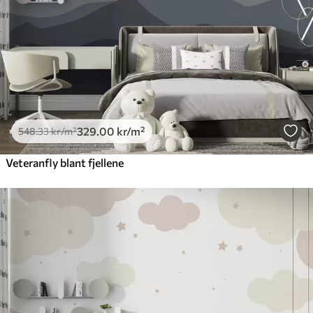
329
.00
kr
/m²
548
.33
kr
/m²
Veteranfly blant fjellene