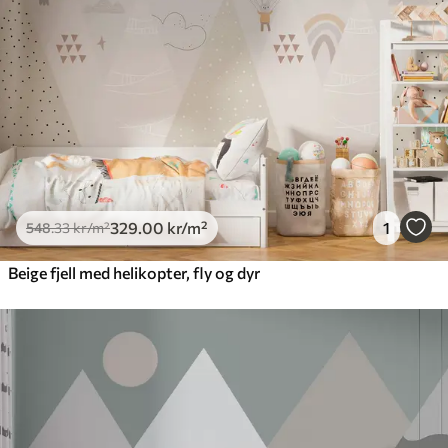
Premium vinyl
650
.00
390
.00
kr
/m²
Peel and Stick
925
.00
555
.00
kr
/m²
329
.00
kr
/m²
1
548
.33
kr
/m²
Beige fjell med helikopter, fly og dyr