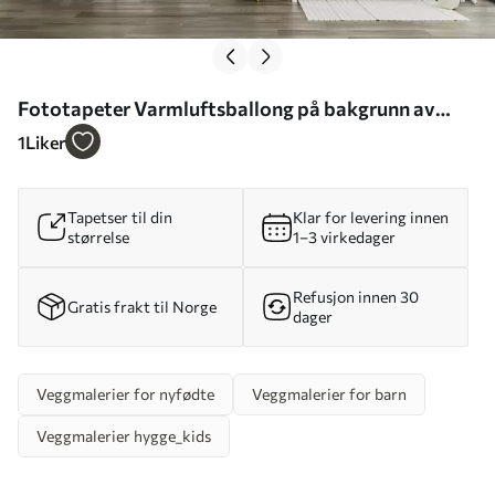
Fototapeter Varmluftsballong på bakgrunn av
myntefjellene Nr. u93555
1
Liker
Tapetser til din
Klar for levering innen
størrelse
1–3 virkedager
Refusjon innen 30
Gratis frakt til Norge
dager
Veggmalerier for nyfødte
Veggmalerier for barn
Veggmalerier hygge_kids