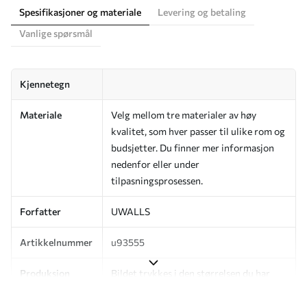
Spesifikasjoner og materiale
Levering og betaling
Vanlige spørsmål
Kjennetegn
Materiale
Velg mellom tre materialer av høy
kvalitet, som hver passer til ulike rom og
budsjetter. Du finner mer informasjon
nedenfor eller under
tilpasningsprosessen.
Forfatter
UWALLS
Artikkelnummer
u93555
Produksjon
Bildet trykkes i den størrelsen du har
angitt, og skjæres i identiske strimler
med en bredde på opptil 50 cm.