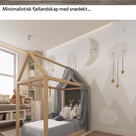
Minimalistisk fjellandskap med snødekte fjelltopper i dempede gråblå og beige toner, supplert av små skyer