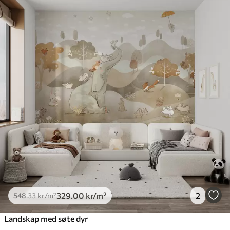
329
.00
kr
/m²
2
548
.33
kr
/m²
Landskap med søte dyr