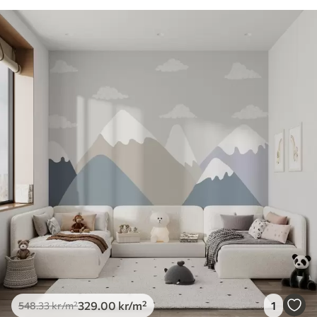
329
.00
kr
/m²
1
548
.33
kr
/m²