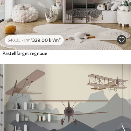
329
.00
kr
/m²
548
.33
kr
/m²
Pastellfarget regnbue