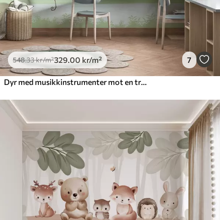
329
.00
kr
/m²
7
548
.33
kr
/m²
Dyr med musikkinstrumenter mot en tropisk bakgrunn