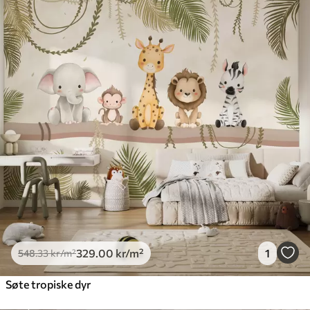
329
.00
kr
/m²
1
548
.33
kr
/m²
Søte tropiske dyr