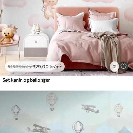
329
.00
kr
/m²
2
548
.33
kr
/m²
Søt kanin og ballonger