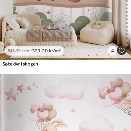
329
.00
kr
/m²
4
548
.33
kr
/m²
Søte dyr i skogen