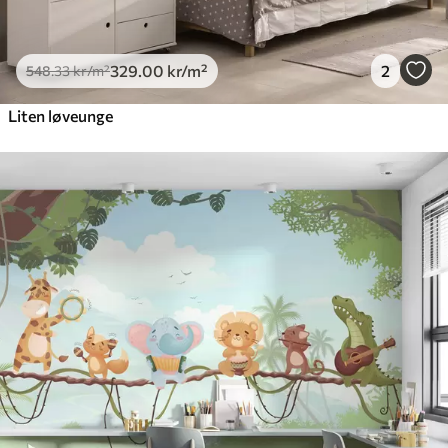
329
.00
kr
/m²
2
548
.33
kr
/m²
Liten løveunge