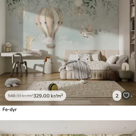
329
.00
kr
/m²
2
548
.33
kr
/m²
Fe-dyr