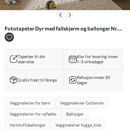
Fototapeter Dyr med fallskjerm og ballonger Nr.
u95349
Tapetser til din
Klar for levering innen
størrelse
1–3 virkedager
Refusjon innen 30
Gratis frakt til Norge
dager
Veggmalerier for barn
Veggmalerier Gutterom
Veggmalerier for nyfødte
Ballonger
Varmluftsballonger
Veggmalerier hygge_kids