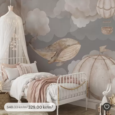
329
.00
kr
/m²
548
.33
kr
/m²