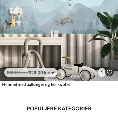
329
.00
kr
/m²
1
548
.33
kr
/m²
Himmel med ballonger og helikoptre
POPULÆRE KATEGORIER