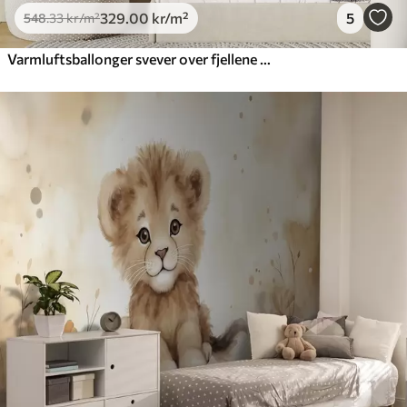
329
.00
kr
/m²
5
548
.33
kr
/m²
Varmluftsballonger svever over fjellene i nøytrale, myke pastellfarger