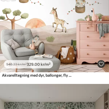
665
.00
399
.00
kr
/m²
Premium vinyl
650
.00
390
.00
kr
/m²
Peel and Stick
925
.00
555
.00
kr
/m²
329
.00
kr
/m²
548
.33
kr
/m²
Akvarelltegning med dyr, ballonger, fly og bil