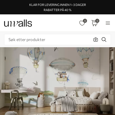
KLAR FOR LEVERING INNEN 1–3 DAGER
RABATTER PÅ 40 %
0
0