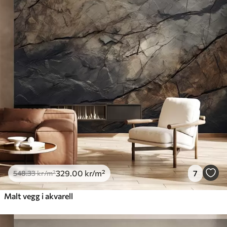
548
.33
329
.00
kr
/m²
Premium
665
.00
399
.00
kr
/m²
Premium vinyl
650
.00
390
.00
kr
/m²
Peel and Stick
925
.00
555
.00
kr
/m²
329
.00
kr
/m²
7
548
.33
kr
/m²
Malt vegg i akvarell