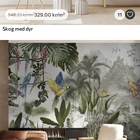
329
.00
kr
/m²
11
548
.33
kr
/m²
Skog med dyr