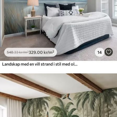
329
.00
kr
/m²
14
548
.33
kr
/m²
Landskap med en vill strand i stil med oljemaleri