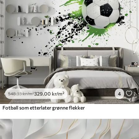
329
.00
kr
/m²
4
548
.33
kr
/m²
Fotball som etterlater grønne flekker