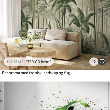
329
.00
kr
/m²
12
548
.33
kr
/m²
Panorama med tropisk landskap og fugler