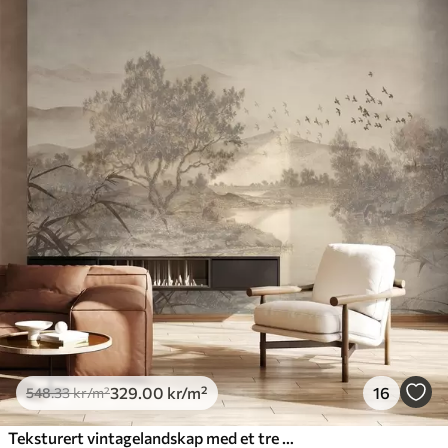
329
.00
kr
/m²
16
548
.33
kr
/m²
Teksturert vintagelandskap med et tre nær en elv og en overskyet himmel, naturkunst i sepiatoner