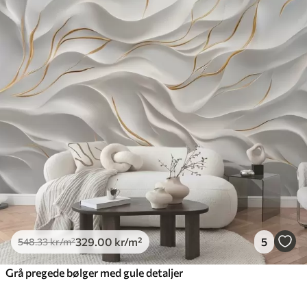
329
.00
kr
/m²
5
548
.33
kr
/m²
Grå pregede bølger med gule detaljer