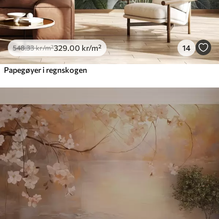
329
.00
kr
/m²
14
548
.33
kr
/m²
Papegøyer i regnskogen