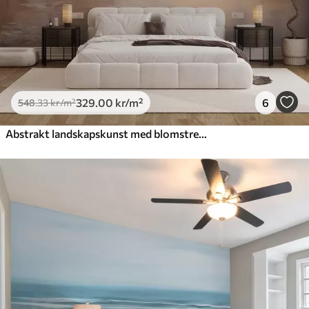
329
.00
kr
/m²
6
548
.33
kr
/m²
Abstrakt landskapskunst med blomstrende grener og hvite blomster som henger over en innsjø, myke pastellfarger