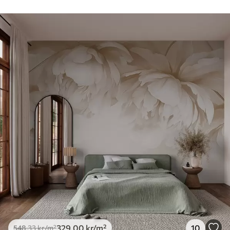
329
.00
kr
/m²
10
548
.33
kr
/m²