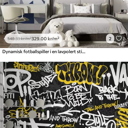
329
.00
kr
/m²
2
548
.33
kr
/m²
Dynamisk fotballspiller i en lavpolert stil som treffer ballen