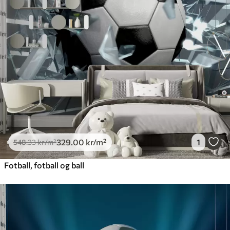
329
.00
kr
/m²
1
548
.33
kr
/m²
Fotball, fotball og ball