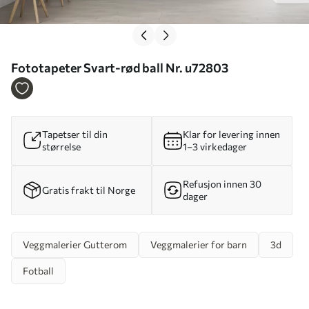
Fototapeter Svart-rød ball Nr. u72803
Tapetser til din
Klar for levering innen
størrelse
1–3 virkedager
Refusjon innen 30
Gratis frakt til Norge
dager
Veggmalerier Gutterom
Veggmalerier for barn
3d
Fotball