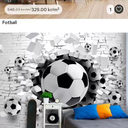
329
.00
kr
/m²
1
548
.33
kr
/m²
Fotball