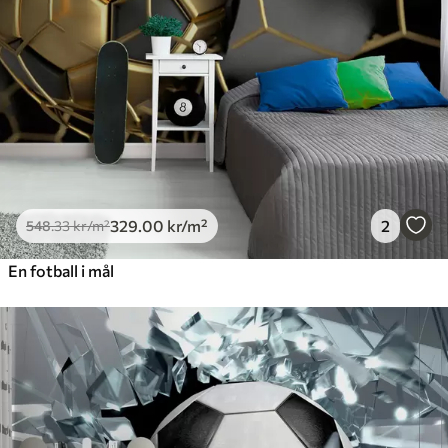
Premium vinyl
650
.00
390
.00
kr
/m²
Peel and Stick
925
.00
555
.00
kr
/m²
329
.00
kr
/m²
2
548
.33
kr
/m²
En fotball i mål