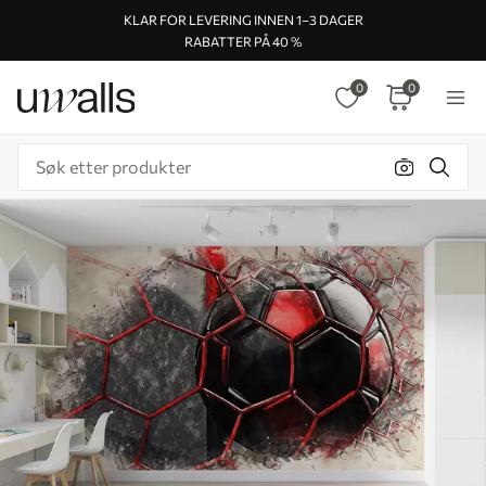
KLAR FOR LEVERING INNEN 1–3 DAGER
RABATTER PÅ 40 %
0
0