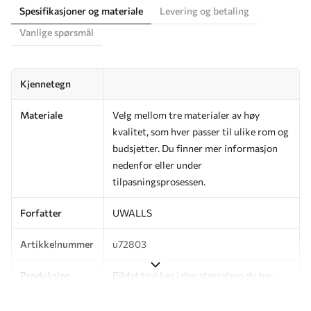
Spesifikasjoner og materiale
Levering og betaling
Vanlige spørsmål
Kjennetegn
Materiale
Velg mellom tre materialer av høy
kvalitet, som hver passer til ulike rom og
budsjetter. Du finner mer informasjon
nedenfor eller under
tilpasningsprosessen.
Forfatter
UWALLS
Artikkelnummer
u72803
Produksjon
Bildet trykkes i den størrelsen du har
angitt, og skjæres i identiske strimler
med en bredde på opptil 50 cm.