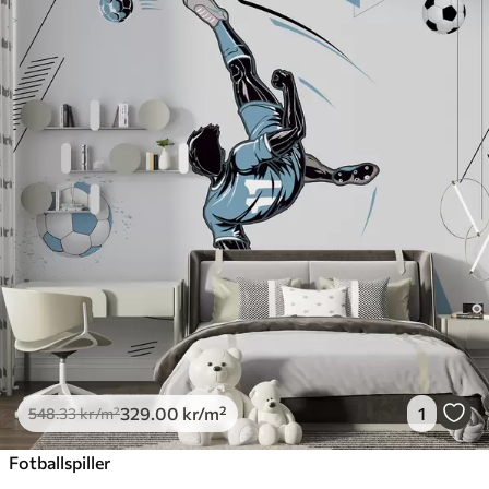
329
.00
kr
/m²
1
548
.33
kr
/m²
Fotballspiller