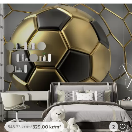
329
.00
kr
/m²
2
548
.33
kr
/m²