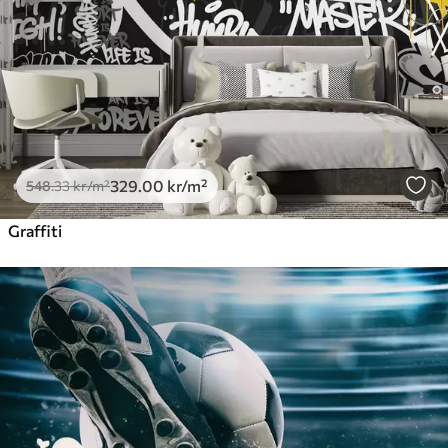
329
.00
kr
/m²
548
.33
kr
/m²
Graffiti