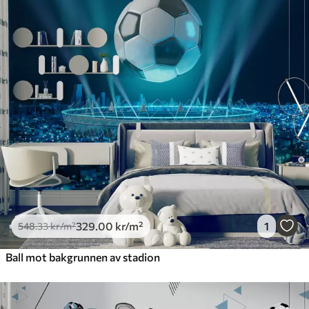
329
.00
kr
/m²
1
548
.33
kr
/m²
Ball mot bakgrunnen av stadion