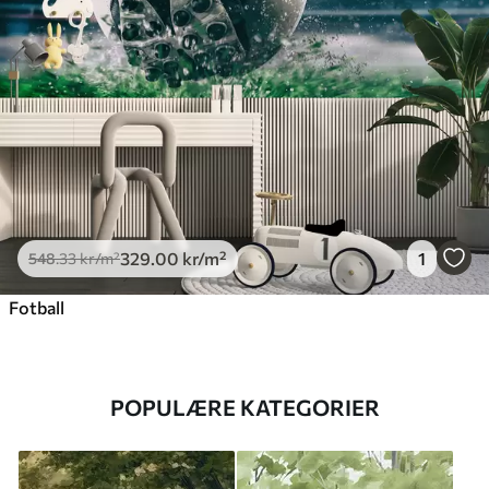
329
.00
kr
/m²
1
548
.33
kr
/m²
Fotball
POPULÆRE KATEGORIER