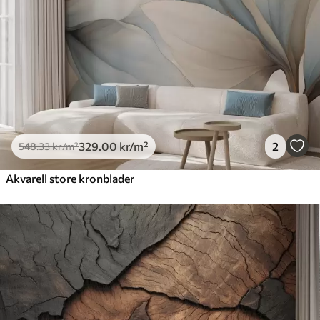
329
.00
kr
/m²
2
548
.33
kr
/m²
Akvarell store kronblader