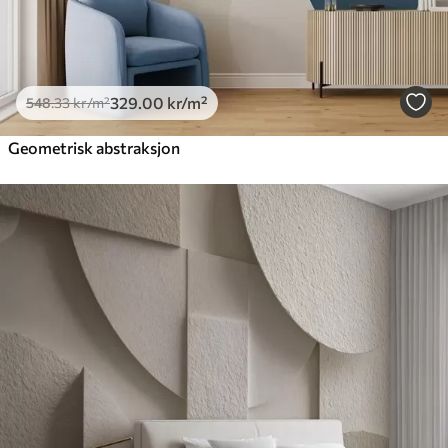
329
.00
kr
/m²
548
.33
kr
/m²
Geometrisk abstraksjon