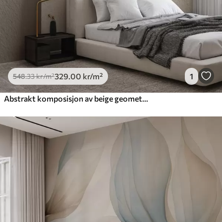
329
.00
kr
/m²
1
548
.33
kr
/m²
Abstrakt komposisjon av beige geometriske former