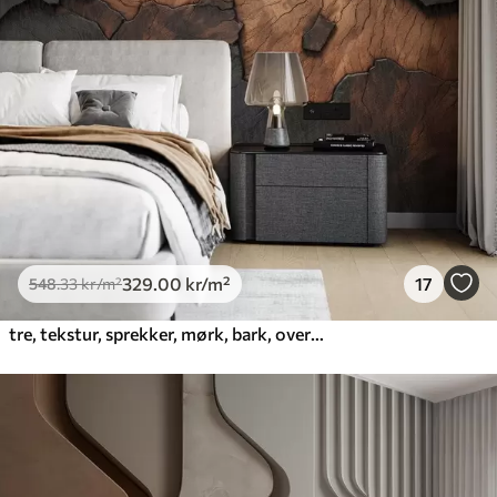
329
.00
kr
/m²
17
548
.33
kr
/m²
tre, tekstur, sprekker, mørk, bark, overflate