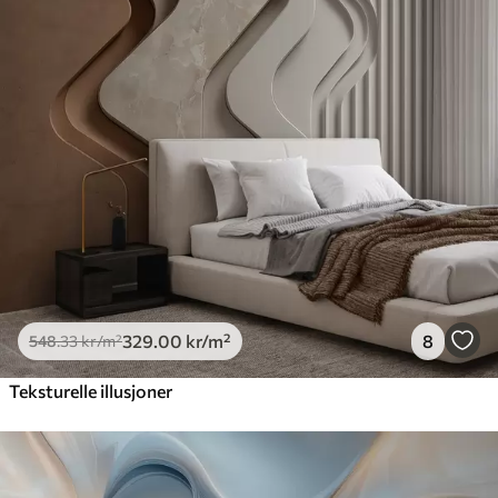
329
.00
kr
/m²
8
548
.33
kr
/m²
Teksturelle illusjoner