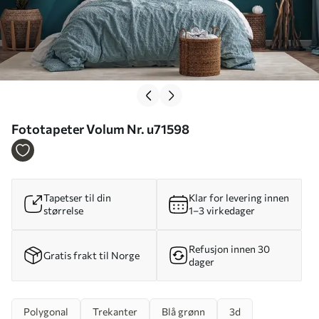
Fototapeter Volum Nr. u71598
Tapetser til din
Klar for levering innen
størrelse
1–3 virkedager
Refusjon innen 30
Gratis frakt til Norge
dager
Polygonal
Trekanter
Blå grønn
3d