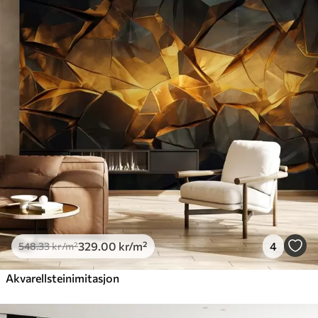
548
.33
329
.00
kr
/m²
Premium
665
.00
399
.00
kr
/m²
Premium vinyl
650
.00
390
.00
kr
/m²
Peel and Stick
925
.00
555
.00
kr
/m²
329
.00
kr
/m²
4
548
.33
kr
/m²
Akvarellsteinimitasjon