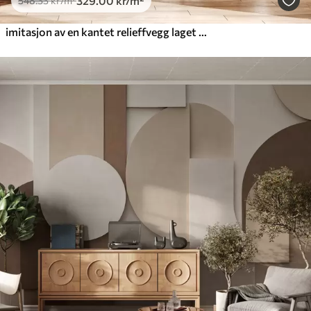
329
.00
kr
/m²
548
.33
kr
/m²
imitasjon av en kantet relieffvegg laget av tre