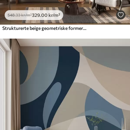
329
.00
kr
/m²
548
.33
kr
/m²
Strukturerte beige geometriske former i en lagdelt 3D-komposisjon, minimalistisk og moderne veggkunst