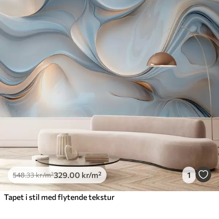
329
.00
kr
/m²
1
548
.33
kr
/m²
Tapet i stil med flytende tekstur