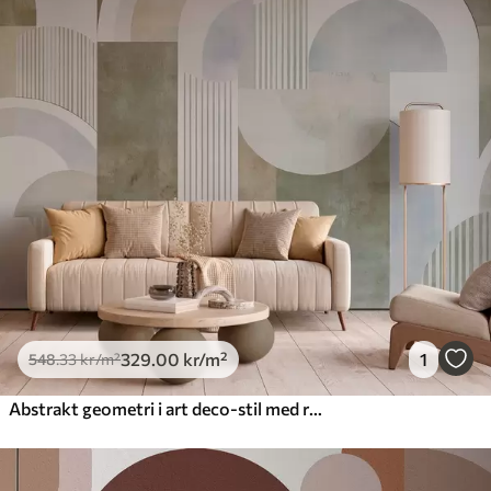
329
.00
kr
/m²
1
548
.33
kr
/m²
Abstrakt geometri i art deco-stil med retroeffekt