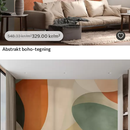
329
.00
kr
/m²
548
.33
kr
/m²
Abstrakt boho-tegning