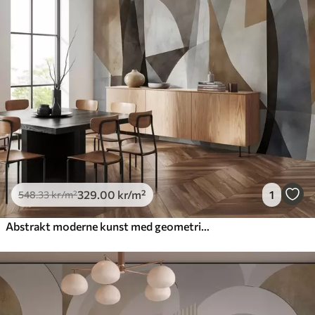
329
.00
kr
/m²
1
548
.33
kr
/m²
Abstrakt moderne kunst med geometriske former i nyanser av brunt, grått og beige