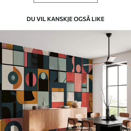
rengjøres med vann.
Påføringsmetode
Sømløs applikasjon
DU VIL KANSKJE OGSÅ LIKE
Tilgjengelige materialer
Standard
548
.33
329
.00
kr
/m²
Premium
665
.00
399
.00
kr
/m²
Premium vinyl
650
.00
390
.00
kr
/m²
Peel and Stick