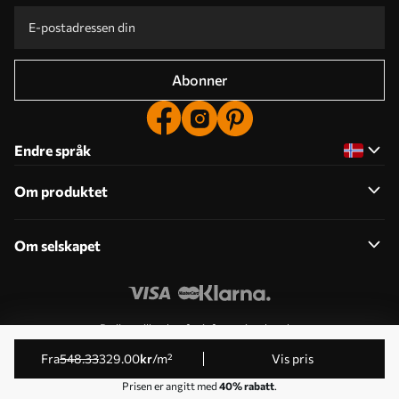
Abonner
Endre språk
Om produktet
Om selskapet
Rediger tillatelser for informasjonskapsler
© 2011-2026 Uwalls . Alle rettigheter forbeholdt. Drives av
fra
548
.33
329
.00
kr
/m²
Vis pris
KLW Sp. z o.o. VAT ID: PL9223057591.
Prisen er angitt med
40% rabatt
.