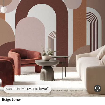
329
.00
kr
/m²
548
.33
kr
/m²
Beige toner