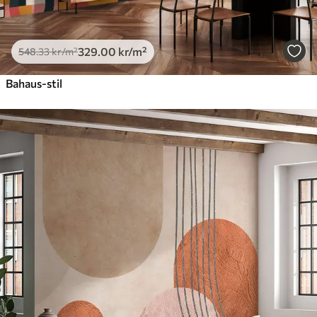
925
.00
555
.00
kr
/m²
329
.00
kr
/m²
548
.33
kr
/m²
Bahaus-stil