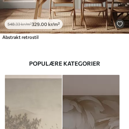
329
.00
kr
/m²
548
.33
kr
/m²
Abstrakt retrostil
POPULÆRE KATEGORIER