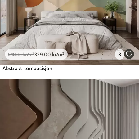
329
.00
kr
/m²
3
548
.33
kr
/m²
Abstrakt komposisjon