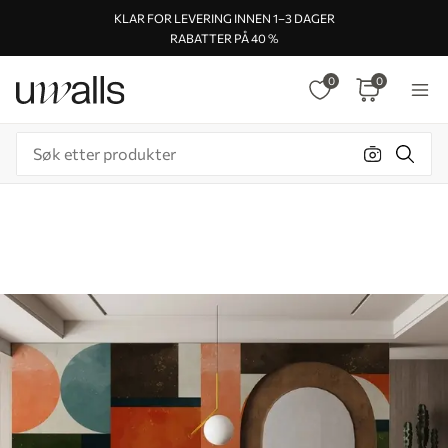
KLAR FOR LEVERING INNEN 1–3 DAGER
RABATTER PÅ 40 %
0
0