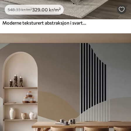
329
.00
kr
/m²
548
.33
kr
/m²
Moderne teksturert abstraksjon i svarte og oransje farger