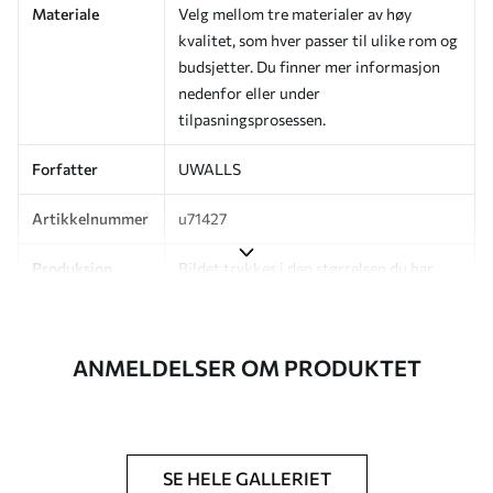
Materiale
Velg mellom tre materialer av høy
kvalitet, som hver passer til ulike rom og
budsjetter. Du finner mer informasjon
nedenfor eller under
tilpasningsprosessen.
Forfatter
UWALLS
Artikkelnummer
u71427
Produksjon
Bildet trykkes i den størrelsen du har
angitt, og skjæres i identiske strimler
med en bredde på opptil 50 cm.
ANMELDELSER OM PRODUKTET
I tillegg
Du kan legge til et lakkbelegg og/eller
tapetlim.
Rengjøring
Tapetet kan rengjøres skånsomt med en
myk svamp. Tapeter med lakkfinish kan
SE HELE GALLERIET