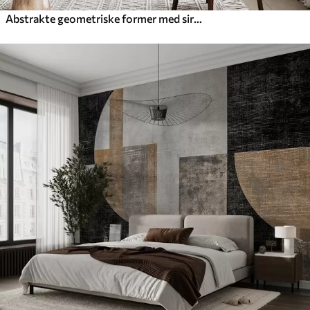
Abstrakte geometriske former med sirkler og linjer, dempede jordfarger, strukturert og lagdelt komposisjon