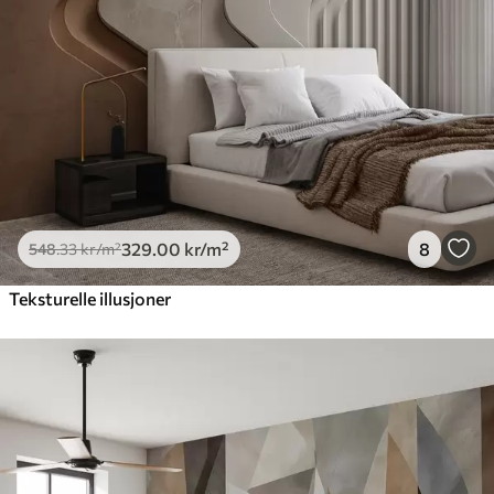
329
.00
kr
/m²
8
548
.33
kr
/m²
Teksturelle illusjoner