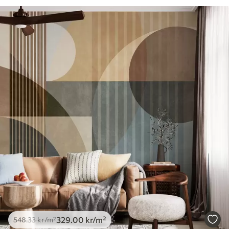
329
.00
kr
/m²
548
.33
kr
/m²