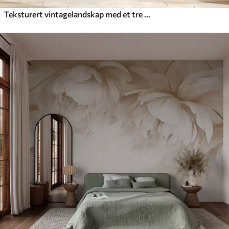
Teksturert vintagelandskap med et tre nær en elv og en overskyet himmel, naturkunst i sepiatoner