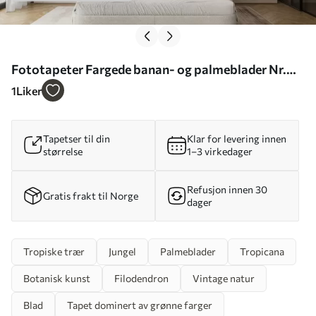
Fototapeter Fargede banan- og palmeblader Nr.
u94155
1
Liker
Tapetser til din
Klar for levering innen
størrelse
1–3 virkedager
Refusjon innen 30
Gratis frakt til Norge
dager
Tropiske trær
Jungel
Palmeblader
Tropicana
Botanisk kunst
Filodendron
Vintage natur
Blad
Tapet dominert av grønne farger