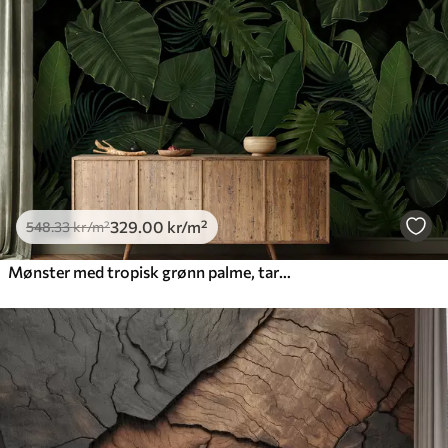
329
.00
kr
/m²
548
.33
kr
/m²
Mønster med tropisk grønn palme, taro og bananblader