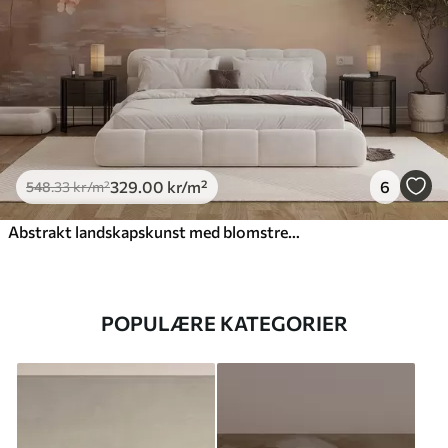
329
.00
kr
/m²
6
548
.33
kr
/m²
Abstrakt landskapskunst med blomstrende grener og hvite blomster som henger over en innsjø, myke pastellfarger
POPULÆRE KATEGORIER