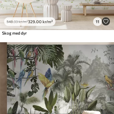
329
.00
kr
/m²
11
548
.33
kr
/m²
Skog med dyr