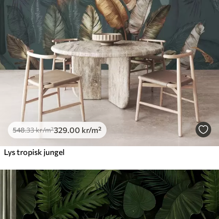
Premium
665
.00
399
.00
kr
/m²
Premium vinyl
650
.00
390
.00
kr
/m²
Peel and Stick
925
.00
555
.00
kr
/m²
329
.00
kr
/m²
548
.33
kr
/m²
Lys tropisk jungel