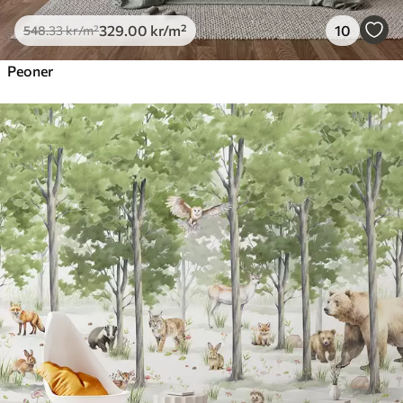
329
.00
kr
/m²
10
548
.33
kr
/m²
Peoner