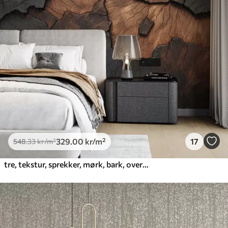
329
.00
kr
/m²
17
548
.33
kr
/m²
tre, tekstur, sprekker, mørk, bark, overflate