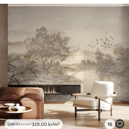
329
.00
kr
/m²
16
548
.33
kr
/m²