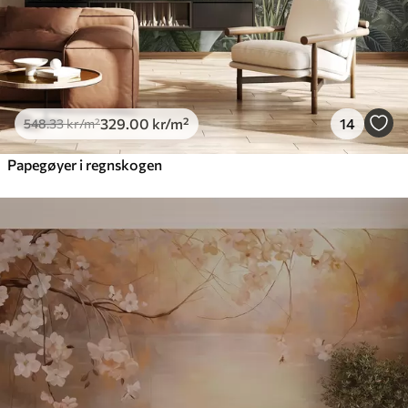
329
.00
kr
/m²
14
548
.33
kr
/m²
Papegøyer i regnskogen