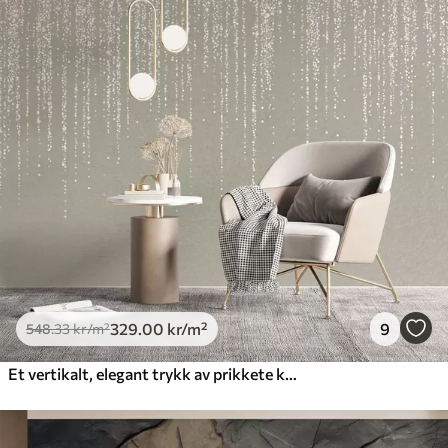
329
.00
kr
/m²
9
548
.33
kr
/m²
Et vertikalt, elegant trykk av prikkete kranser på en beige teksturert bakgrunn, noe som skaper en følelse av dybde og bevegelse