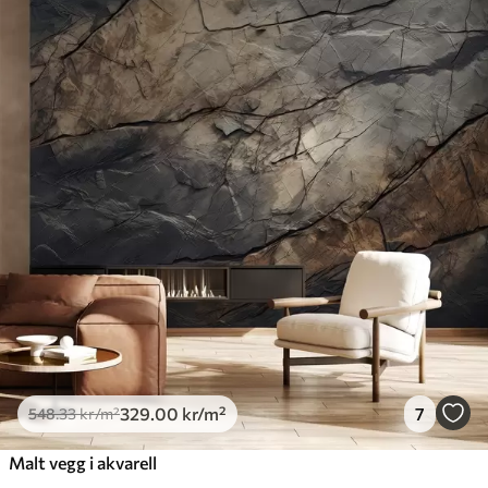
329
.00
kr
/m²
7
548
.33
kr
/m²
Malt vegg i akvarell