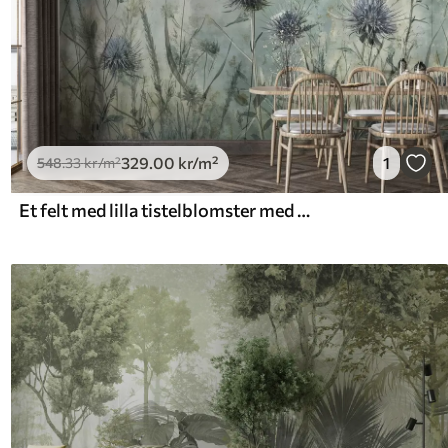
329
.00
kr
/m²
1
548
.33
kr
/m²
Et felt med lilla tistelblomster med uskarpe blomster og løvverk i en vintage-teksturert bakgrunn