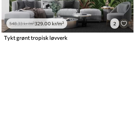
329
.00
kr
/m²
2
548
.33
kr
/m²
Tykt grønt tropisk løvverk