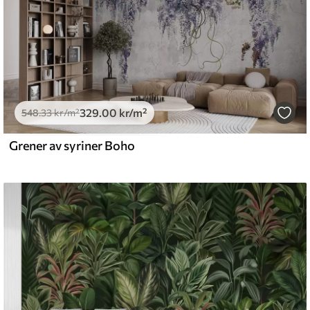
329
.00
kr
/m²
548
.33
kr
/m²
Grener av syriner Boho