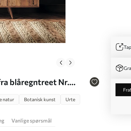
Tap
Gra
ra blåregntreet Nr.
fra
e natur
Botanisk kunst
Urte
ng
Vanlige spørsmål