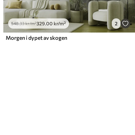
329
.00
kr
/m²
2
548
.33
kr
/m²
Morgen i dypet av skogen