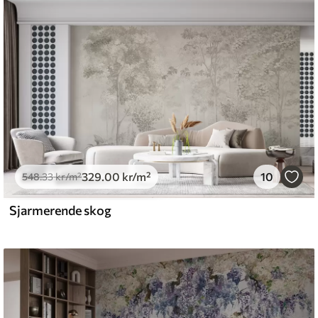
emium
5
.00
399
.00
kr
/m²
329
.00
kr
/m²
10
l and Stick
548
.33
kr
/m²
.00
555
.00
kr
/m²
Sjarmerende skog