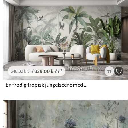
329
.00
kr
/m²
11
548
.33
kr
/m²
En frodig tropisk jungelscene med forskjellige palmetrær, store blader og fargerike blomster i forgrunnen