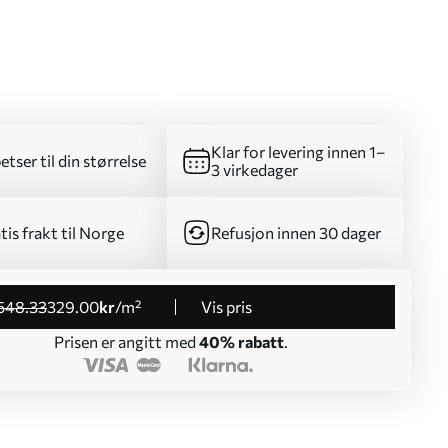
Klar for levering innen 1–
etser til din størrelse
3 virkedager
tis frakt til Norge
Refusjon innen 30 dager
548
.33
329
.00
kr
/m²
Vis pris
Prisen er angitt med
40% rabatt
.