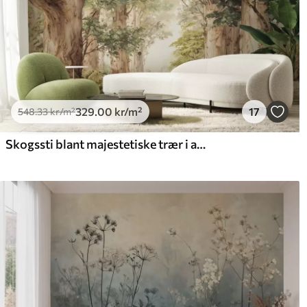
329
.00
kr
/m²
17
548
.33
kr
/m²
Skogssti blant majestetiske trær i akvarellstil