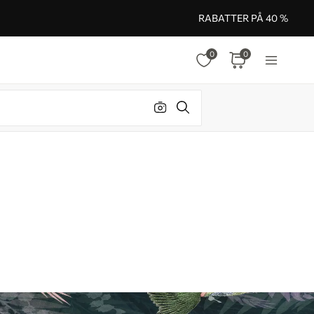
RABATTER PÅ 40 %
0
0