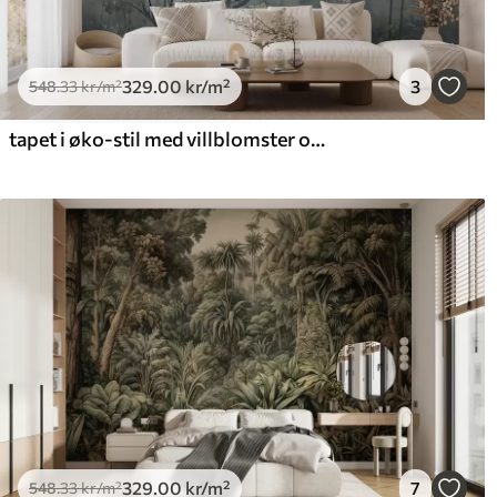
329
.00
kr
/m²
3
548
.33
kr
/m²
tapet i øko-stil med villblomster og planter på en strukturert bakgrunn
329
.00
kr
/m²
7
548
.33
kr
/m²