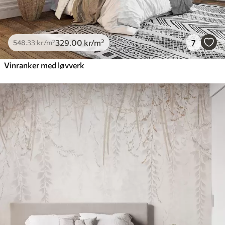
329
.00
kr
/m²
7
548
.33
kr
/m²
Vinranker med løvverk