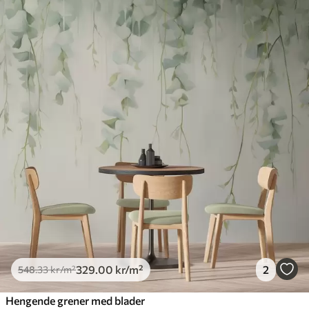
329
.00
kr
/m²
2
548
.33
kr
/m²
Hengende grener med blader