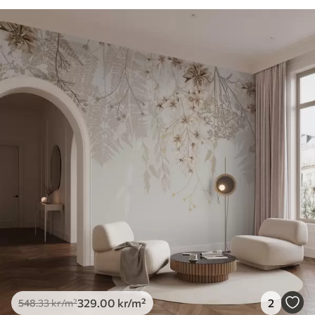
329
.00
kr
/m²
2
548
.33
kr
/m²