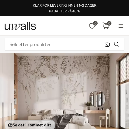
KLAR FOR LEVERING INNEN 1–3 DAGER
RABATTER PÅ 40 %
0
0
Se det i rommet ditt