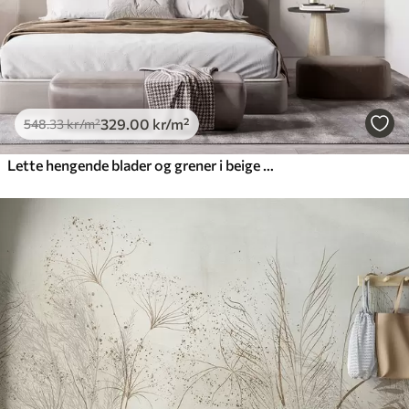
329
.00
kr
/m²
548
.33
kr
/m²
Lette hengende blader og grener i beige toner