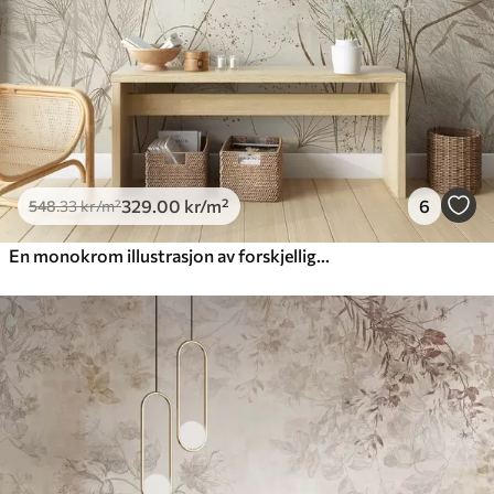
329
.00
kr
/m²
6
548
.33
kr
/m²
En monokrom illustrasjon av forskjellige beige planter og pigger med delikate, spinkle linjer og teksturer