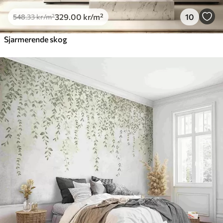
329
.00
kr
/m²
10
548
.33
kr
/m²
Sjarmerende skog