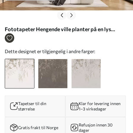
Fototapeter Hengende ville planter på en lys
bakgrunn Nr. w05320
Dette designet er tilgjengelig i andre farger:
Tapetser til din
Klar for levering innen
størrelse
1–3 virkedager
Refusjon innen 30
Gratis frakt til Norge
dager