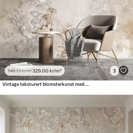
329
.00
kr
/m²
3
548
.33
kr
/m²
Vintage teksturert blomsterkunst med tegninger av delikate hageblomster og bladillustrasjoner, myke pastellbeige og sepiafarger