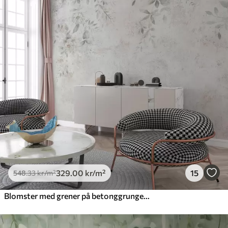
329
.00
kr
/m²
15
548
.33
kr
/m²
Blomster med grener på betonggrunge-bakgrunn minimalisme