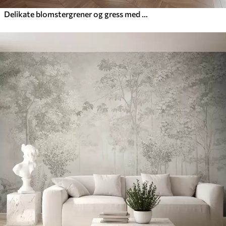
Delikate blomstergrener og gress med hvite, grå og beige blomster som faller nedover en lys bakgrunn