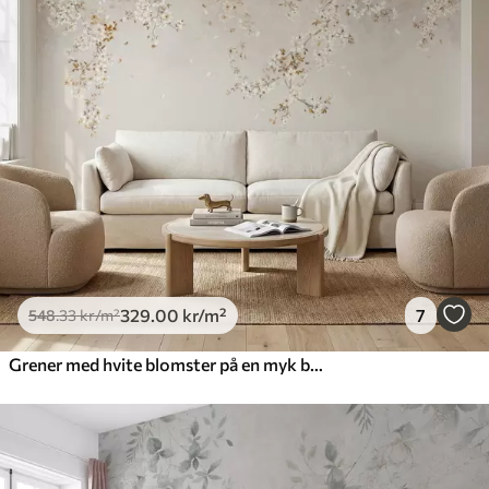
329
.00
kr
/m²
7
548
.33
kr
/m²
Grener med hvite blomster på en myk beige bakgrunn