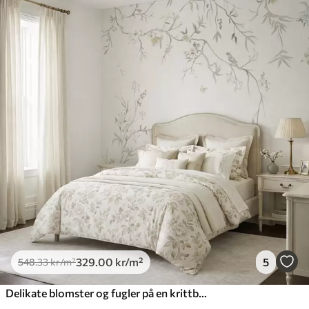
Tilgjengelige materialer
Standard
548
.33
329
.00
kr
/m²
Premium
665
.00
399
.00
kr
/m²
Premium vinyl
650
.00
390
.00
kr
/m²
Peel and Stick
925
.00
555
.00
kr
/m²
329
.00
kr
/m²
5
548
.33
kr
/m²
Delikate blomster og fugler på en krittbakgrunn