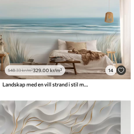
329
.00
kr
/m²
14
548
.33
kr
/m²
Landskap med en vill strand i stil med oljemaleri