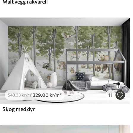
Malt vegg i akvarell
329
.00
kr
/m²
11
548
.33
kr
/m²
Skog med dyr