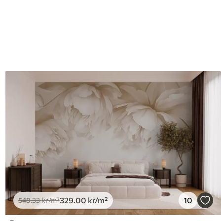
329
.00
kr
/m²
10
548
.33
kr
/m²