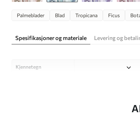
Palmeblader
Blad
Tropicana
Ficus
Bota
Spesifikasjoner og materiale
Levering og betali
Kjennetegn
Materiale
Velg mellom tre materialer a
og budsjetter. Du finner me
tilpasningsprosessen.
A
Forfatter
UWALLS
Artikkelnummer
u94302v1