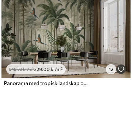
329
.00
kr
/m²
12
548
.33
kr
/m²
Panorama med tropisk landskap og fugler