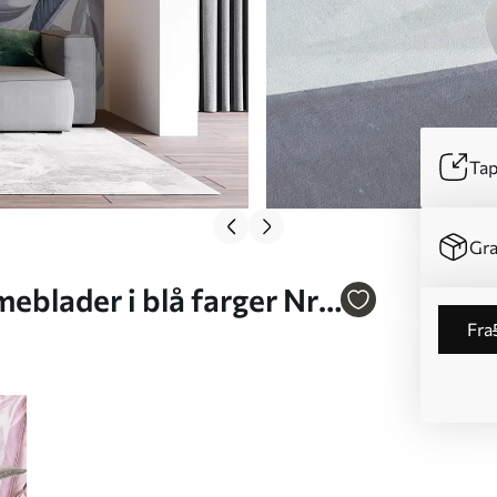
Tap
Gra
blader i blå farger Nr.
fra