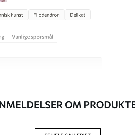
nisk kunst
Filodendron
Delikat
ng
Vanlige spørsmål
v høy kvalitet, som hver passer til ulike rom
r informasjon nedenfor eller under
NMELDELSER OM PRODUKT