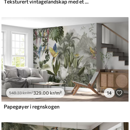
Teksturert vintagelandskap med et tre nær en elv og en overskyet himmel, naturkunst i sepiatoner
329
.00
kr
/m²
14
548
.33
kr
/m²
Papegøyer i regnskogen