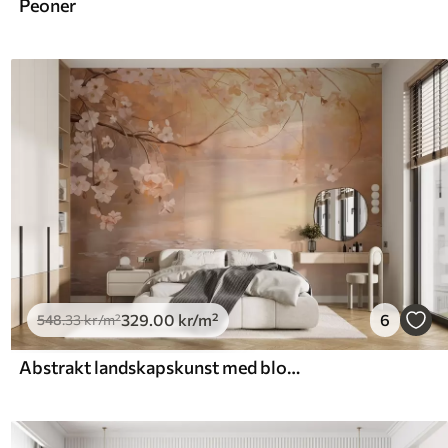
Peoner
329
.00
kr
/m²
6
548
.33
kr
/m²
Abstrakt landskapskunst med blomstrende grener og hvite blomster som henger over en innsjø, myke pastellfarger