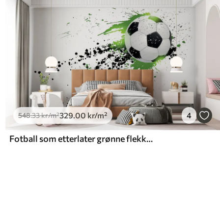
329
.00
kr
/m²
4
548
.33
kr
/m²
Fotball som etterlater grønne flekker