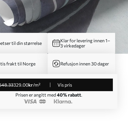
Klar for levering innen 1–
etser til din størrelse
3 virkedager
tis frakt til Norge
Refusjon innen 30 dager
548
.33
329
.00
kr
/m²
Vis pris
Prisen er angitt med
40% rabatt
.