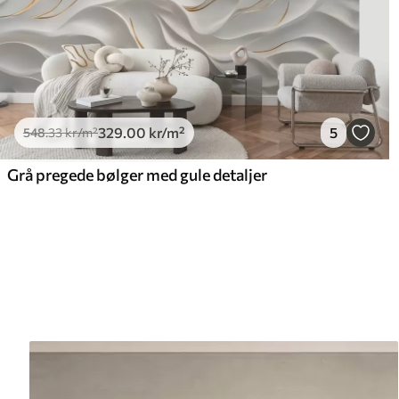
329
.00
kr
/m²
5
548
.33
kr
/m²
Grå pregede bølger med gule detaljer