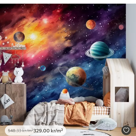
329
.00
kr
/m²
548
.33
kr
/m²