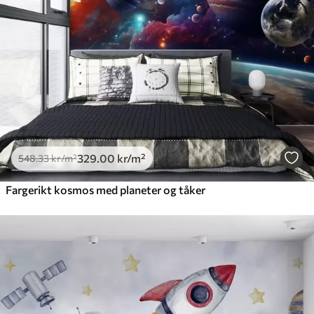
Premium vinyl
650
.00
390
.00
kr
/m²
Peel and Stick
925
.00
555
.00
kr
/m²
329
.00
kr
/m²
548
.33
kr
/m²
Fargerikt kosmos med planeter og tåker