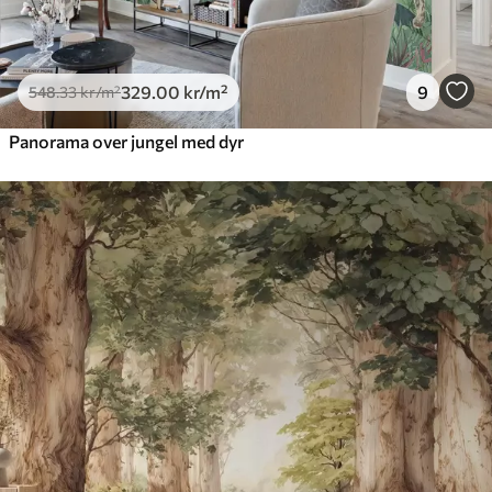
329
.00
kr
/m²
9
548
.33
kr
/m²
Panorama over jungel med dyr