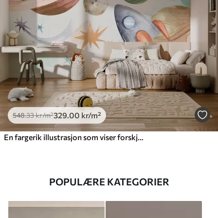
329
.00
kr
/m²
548
.33
kr
/m²
En fargerik illustrasjon som viser forskjellige planeter og romakvarell
POPULÆRE KATEGORIER