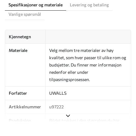
Spesifikasjoner og materiale
Levering og betaling
Vanlige spørsmål
Kjennetegn
Materiale
Velg mellom tre materialer av høy
kvalitet, som hver passer til ulike rom og
budsjetter. Du finner mer informasjon
nedenfor eller under
tilpasningsprosessen.
Forfatter
UWALLS
Artikkelnummer
u97222
Produksjon
Bildet trykkes i den størrelsen du har
angitt, og skjæres i identiske strimler
med en bredde på opptil 50 cm.