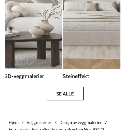
3D-veggmalerier
Steineffekt
SE ALLE
Hjem
Veggmalerier
Design av veggmalerier
Fototapeter Fortryllende rom, solsystem Nr. u97222