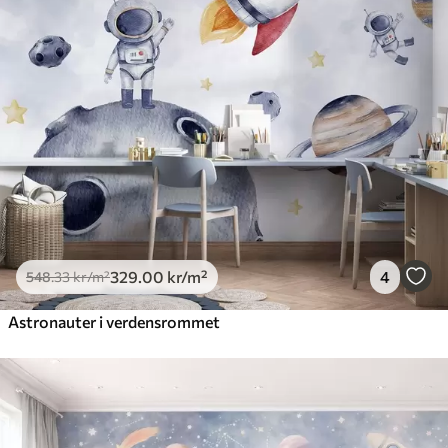
329
.00
kr
/m²
4
548
.33
kr
/m²
Astronauter i verdensrommet