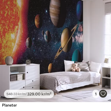
329
.00
kr
/m²
1
548
.33
kr
/m²
Planeter