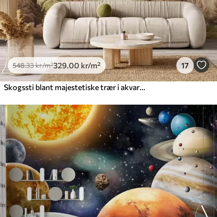
329
.00
kr
/m²
17
548
.33
kr
/m²
Skogssti blant majestetiske trær i akvarellstil