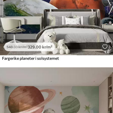
329
.00
kr
/m²
548
.33
kr
/m²
Fargerike planeter i solsystemet