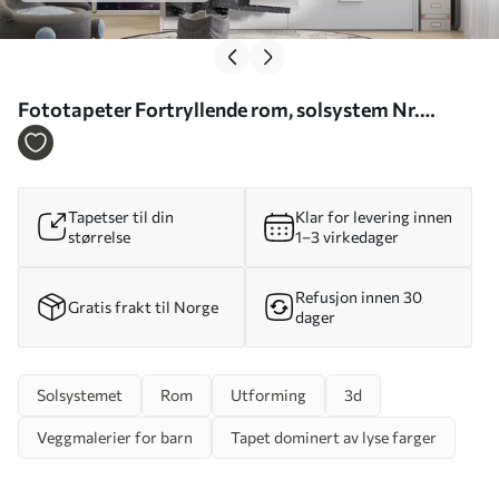
Fototapeter Fortryllende rom, solsystem Nr.
u97222
Tapetser til din
Klar for levering innen
størrelse
1–3 virkedager
Refusjon innen 30
Gratis frakt til Norge
dager
Solsystemet
Rom
Utforming
3d
Veggmalerier for barn
Tapet dominert av lyse farger