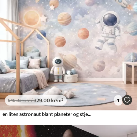
329
.00
kr
/m²
1
548
.33
kr
/m²
en liten astronaut blant planeter og stjerner