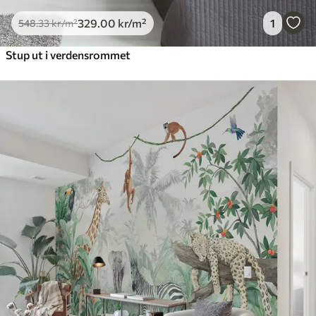
329
.00
kr
/m²
1
548
.33
kr
/m²
Stup ut i verdensrommet