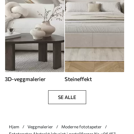
3D-veggmalerier
Steineffekt
SE ALLE
Hjem
Veggmalerier
Moderne fototapeter
Fototapeter Abstrakt labyrint i pastellfarger Nr. u96457