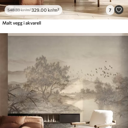
329
.00
kr
/m²
7
548
.33
kr
/m²
Malt vegg i akvarell