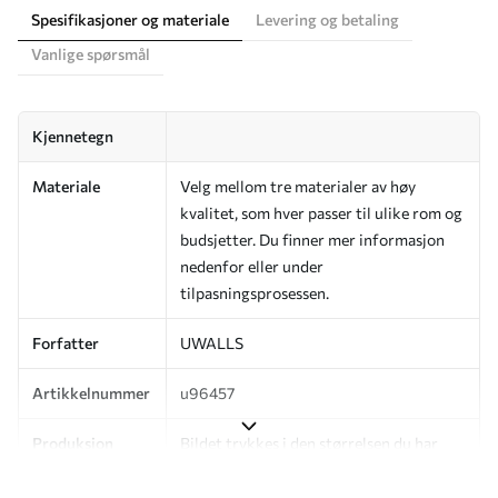
Spesifikasjoner og materiale
Levering og betaling
Vanlige spørsmål
Kjennetegn
Materiale
Velg mellom tre materialer av høy
kvalitet, som hver passer til ulike rom og
budsjetter. Du finner mer informasjon
nedenfor eller under
tilpasningsprosessen.
Forfatter
UWALLS
Artikkelnummer
u96457
Produksjon
Bildet trykkes i den størrelsen du har
angitt, og skjæres i identiske strimler
med en bredde på opptil 50 cm.