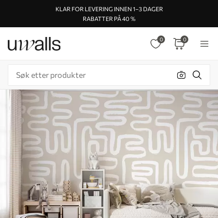
KLAR FOR LEVERING INNEN 1–3 DAGER
RABATTER PÅ 40 %
0
0