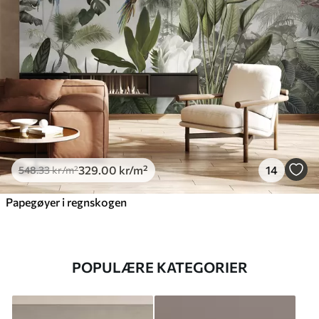
329
.00
kr
/m²
14
548
.33
kr
/m²
Papegøyer i regnskogen
POPULÆRE KATEGORIER