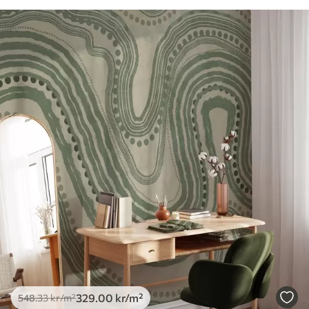
329
.00
kr
/m²
548
.33
kr
/m²