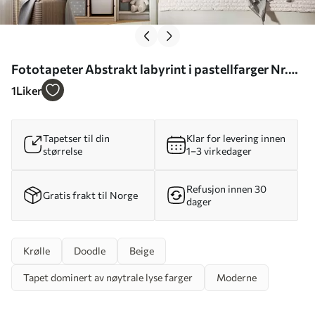
Fototapeter Abstrakt labyrint i pastellfarger Nr.
u96457
1
Liker
Tapetser til din
Klar for levering innen
størrelse
1–3 virkedager
Refusjon innen 30
Gratis frakt til Norge
dager
Krølle
Doodle
Beige
Tapet dominert av nøytrale lyse farger
Moderne