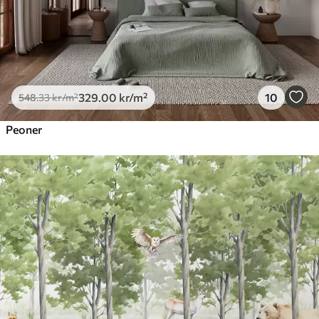
329
.00
kr
/m²
10
548
.33
kr
/m²
Peoner