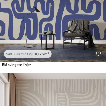
Premium vinyl
650
.00
390
.00
kr
/m²
Peel and Stick
925
.00
555
.00
kr
/m²
329
.00
kr
/m²
548
.33
kr
/m²
Blå svingete linjer