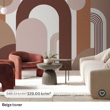
329
.00
kr
/m²
548
.33
kr
/m²
Beige toner