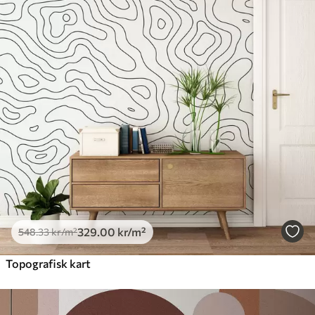
329
.00
kr
/m²
548
.33
kr
/m²
Topografisk kart