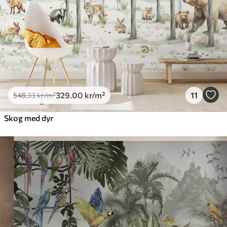
329
.00
kr
/m²
11
548
.33
kr
/m²
Skog med dyr