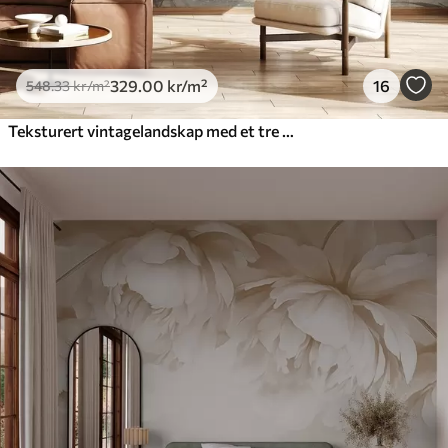
329
.00
kr
/m²
16
548
.33
kr
/m²
Teksturert vintagelandskap med et tre nær en elv og en overskyet himmel, naturkunst i sepiatoner