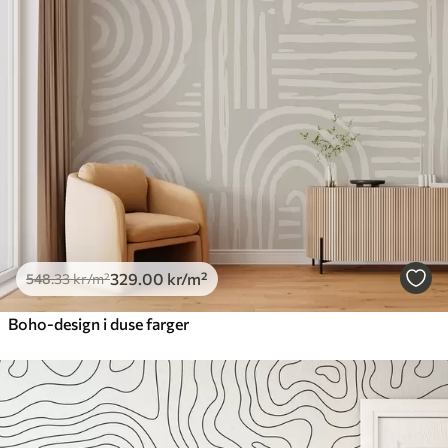
329
.00
kr
/m²
548
.33
kr
/m²
Boho-design i duse farger