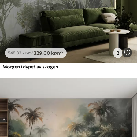
329
.00
kr
/m²
2
548
.33
kr
/m²
Morgen i dypet av skogen