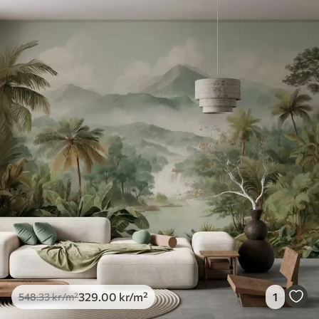
329
.00
kr
/m²
1
548
.33
kr
/m²