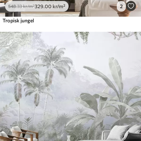
329
.00
kr
/m²
2
548
.33
kr
/m²
Tropisk jungel