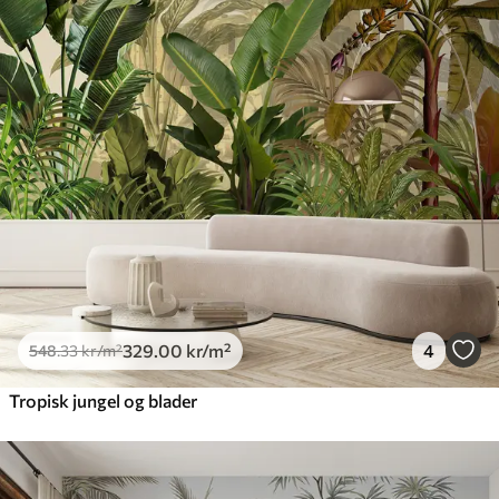
329
.00
kr
/m²
4
548
.33
kr
/m²
Tropisk jungel og blader