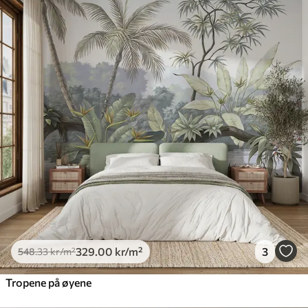
329
.00
kr
/m²
3
548
.33
kr
/m²
Tropene på øyene