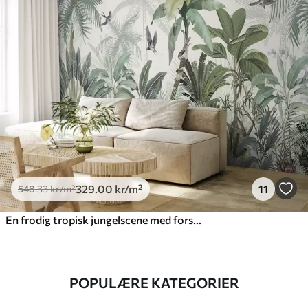
329
.00
kr
/m²
11
548
.33
kr
/m²
En frodig tropisk jungelscene med forskjellige palmetrær, store blader og fargerike blomster i forgrunnen
POPULÆRE KATEGORIER