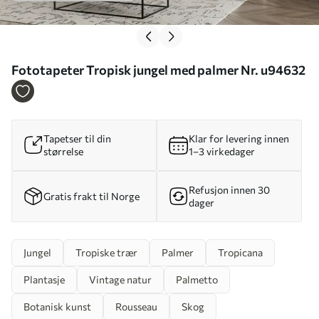
Fototapeter Tropisk jungel med palmer Nr. u94632
Tapetser til din
Klar for levering innen
størrelse
1–3 virkedager
Refusjon innen 30
Gratis frakt til Norge
dager
Jungel
Tropiske trær
Palmer
Tropicana
Plantasje
Vintage natur
Palmetto
Botanisk kunst
Rousseau
Skog