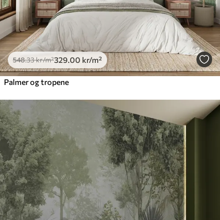
329
.00
kr
/m²
548
.33
kr
/m²
Palmer og tropene