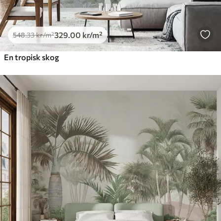
329
.00
kr
/m²
548
.33
kr
/m²
En tropisk skog