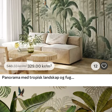
665
.00
399
.00
kr
/m²
Premium vinyl
650
.00
390
.00
kr
/m²
Peel and Stick
925
.00
555
.00
kr
/m²
329
.00
kr
/m²
12
548
.33
kr
/m²
Panorama med tropisk landskap og fugler