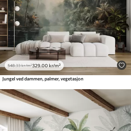
329
.00
kr
/m²
548
.33
kr
/m²
Jungel ved dammen, palmer, vegetasjon