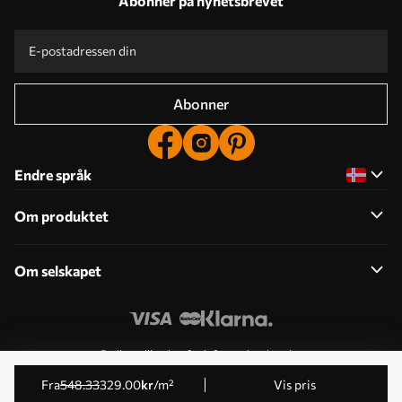
Abonner på nyhetsbrevet
Abonner
Endre språk
Om produktet
Om selskapet
Rediger tillatelser for informasjonskapsler
© 2011-2026 Uwalls . Alle rettigheter forbeholdt. Drives av
fra
548
.33
329
.00
kr
/m²
Vis pris
KLW Sp. z o.o. VAT ID: PL9223057591.