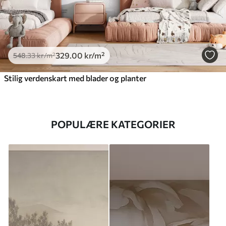
329
.00
kr
/m²
548
.33
kr
/m²
Stilig verdenskart med blader og planter
POPULÆRE KATEGORIER