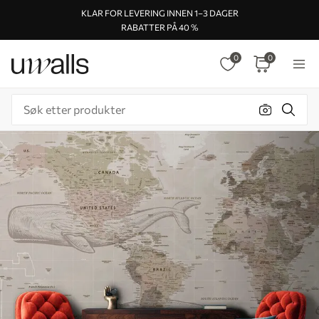
KLAR FOR LEVERING INNEN 1–3 DAGER
RABATTER PÅ 40 %
0
0