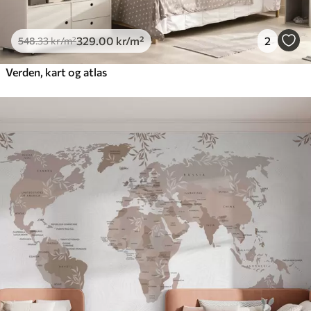
329
.00
kr
/m²
2
548
.33
kr
/m²
Verden, kart og atlas