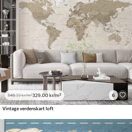
Standard
548
.33
329
.00
kr
/m²
Premium
665
.00
399
.00
kr
/m²
Premium vinyl
650
.00
390
.00
kr
/m²
Peel and Stick
925
.00
555
.00
kr
/m²
329
.00
kr
/m²
6
548
.33
kr
/m²
Vintage verdenskart loft