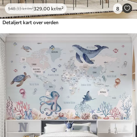
329
.00
kr
/m²
8
548
.33
kr
/m²
Detaljert kart over verden