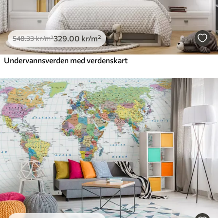
329
.00
kr
/m²
548
.33
kr
/m²
Undervannsverden med verdenskart