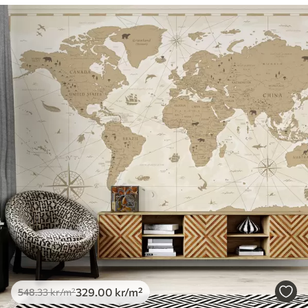
329
.00
kr
/m²
548
.33
kr
/m²