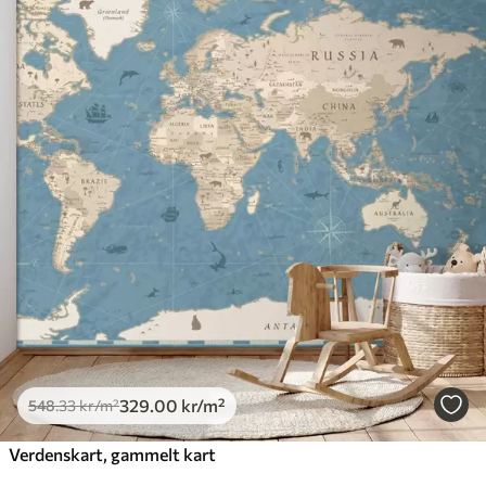
329
.00
kr
/m²
548
.33
kr
/m²
Verdenskart, gammelt kart