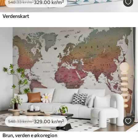
329
.00
kr
/m²
548
.33
kr
/m²
Verdenskart
329
.00
kr
/m²
548
.33
kr
/m²
Brun, verden e økoregion