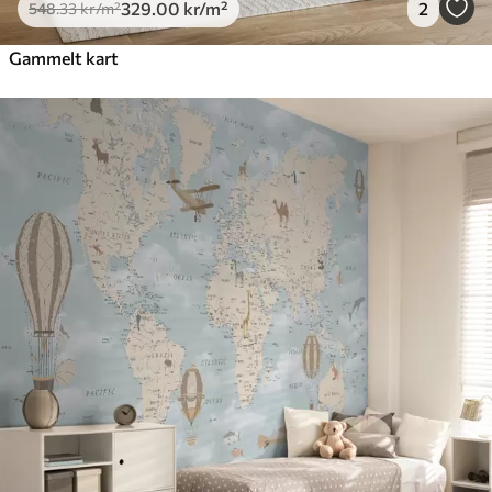
329
.00
kr
/m²
2
548
.33
kr
/m²
Gammelt kart