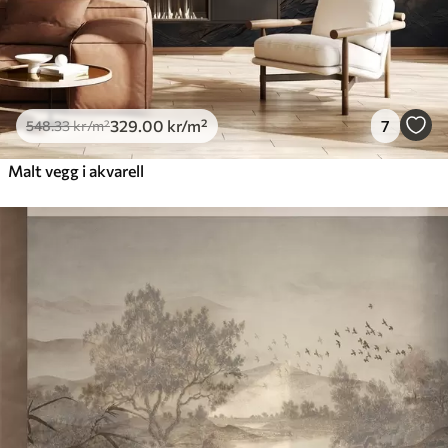
650
.00
390
.00
kr
/m²
Peel and Stick
925
.00
555
.00
kr
/m²
329
.00
kr
/m²
7
548
.33
kr
/m²
Malt vegg i akvarell