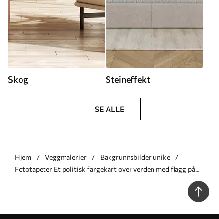
Skog
Steineffekt
SE ALLE
Hjem
Veggmalerier
Bakgrunnsbilder unike
Fototapeter Et politisk fargekart over verden med flagg på
tysk Nr. c00004de