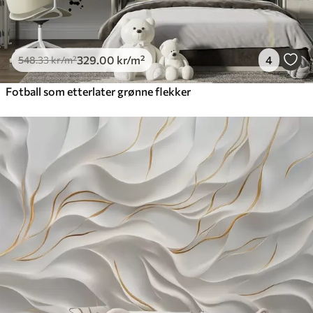
329
.00
kr
/m²
4
548
.33
kr
/m²
Fotball som etterlater grønne flekker