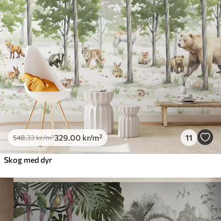
329
.00
kr
/m²
11
548
.33
kr
/m²
Skog med dyr