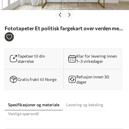
Fototapeter Et politisk fargekart over verden med
flagg på tysk Nr. c00004de
Tapetser til din
Klar for levering innen
størrelse
1–3 virkedager
Refusjon innen 30
Gratis frakt til Norge
dager
Spesifikasjoner og materiale
Levering og betaling
Vanlige spørsmål