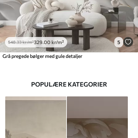
329
.00
kr
/m²
5
548
.33
kr
/m²
Grå pregede bølger med gule detaljer
POPULÆRE KATEGORIER