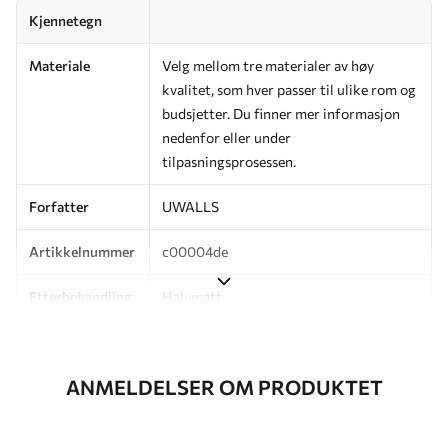
Kjennetegn
Materiale
Velg mellom tre materialer av høy
kvalitet, som hver passer til ulike rom og
budsjetter. Du finner mer informasjon
nedenfor eller under
tilpasningsprosessen.
Forfatter
UWALLS
Artikkelnummer
c00004de
Etterbehandling
Halvmatt.
Produksjon
Bildet trykkes i den størrelsen du har
angitt, og skjæres i identiske strimler
ANMELDELSER OM PRODUKTET
med en bredde på opptil 50 cm.
I tillegg
Du kan legge til et lakkbelegg og/eller