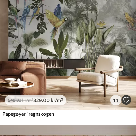
329
.00
kr
/m²
14
548
.33
kr
/m²
Papegøyer i regnskogen