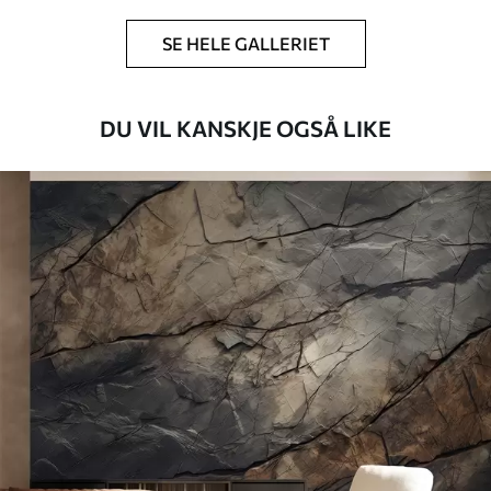
tapetlim.
SE HELE GALLERIET
Rengjøring
Tapetet kan rengjøres skånsomt med en
myk svamp. Tapeter med lakkfinish kan
rengjøres med vann.
DU VIL KANSKJE OGSÅ LIKE
Påføringsmetode
Sømløs applikasjon
Tilgjengelige materialer
Standard
548
.33
329
.00
kr
/m²
Premium
665
.00
399
.00
kr
/m²
Premium vinyl