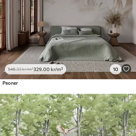
329
.00
kr
/m²
10
548
.33
kr
/m²
Peoner