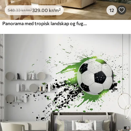
329
.00
kr
/m²
12
548
.33
kr
/m²
Panorama med tropisk landskap og fugler