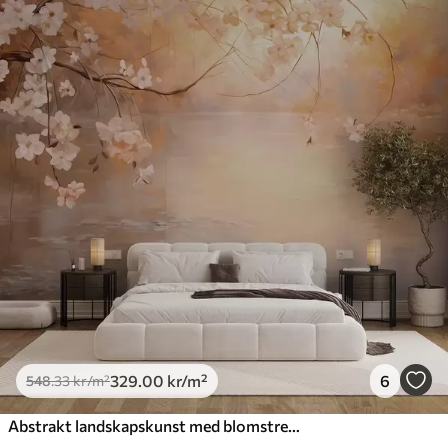
329
.00
kr
/m²
6
548
.33
kr
/m²
Abstrakt landskapskunst med blomstrende grener og hvite blomster som henger over en innsjø, myke pastellfarger