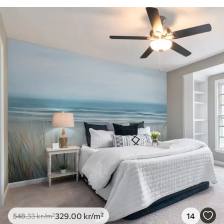
329
.00
kr
/m²
14
548
.33
kr
/m²