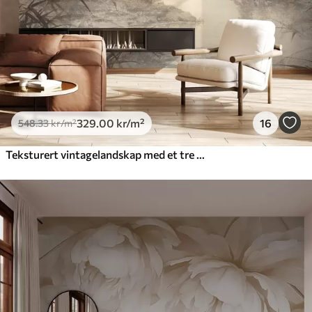
329
.00
kr
/m²
16
548
.33
kr
/m²
Teksturert vintagelandskap med et tre nær en elv og en overskyet himmel, naturkunst i sepiatoner