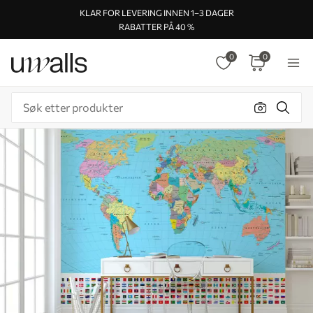
KLAR FOR LEVERING INNEN 1–3 DAGER
RABATTER PÅ 40 %
0
0