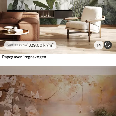
329
.00
kr
/m²
14
548
.33
kr
/m²
Papegøyer i regnskogen