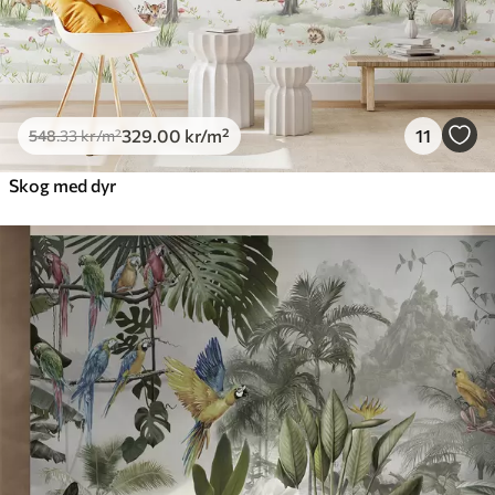
329
.00
kr
/m²
11
548
.33
kr
/m²
Skog med dyr