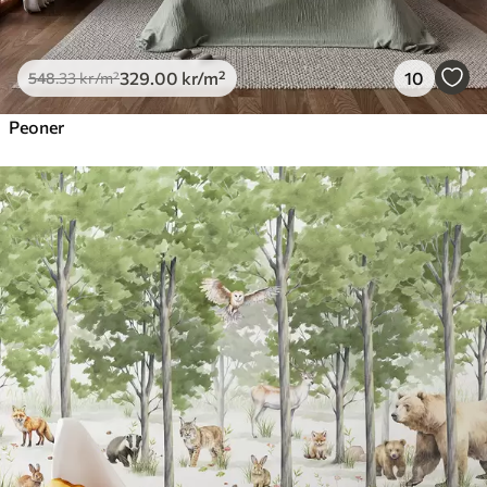
329
.00
kr
/m²
10
548
.33
kr
/m²
Peoner