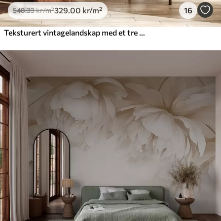
329
.00
kr
/m²
16
548
.33
kr
/m²
Teksturert vintagelandskap med et tre nær en elv og en overskyet himmel, naturkunst i sepiatoner