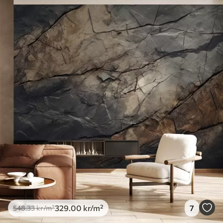
Tilgjengelige materialer
Standard
548
.33
329
.00
kr
/m²
Premium
665
.00
399
.00
kr
/m²
Premium vinyl
650
.00
390
.00
kr
/m²
Peel and Stick
925
.00
555
.00
kr
/m²
329
.00
kr
/m²
7
548
.33
kr
/m²