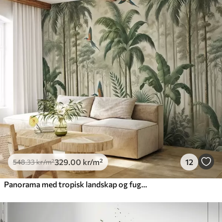
329
.00
kr
/m²
12
548
.33
kr
/m²
Panorama med tropisk landskap og fugler