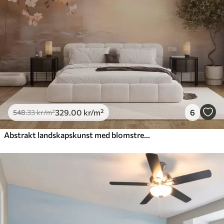
329
.00
kr
/m²
6
548
.33
kr
/m²
Abstrakt landskapskunst med blomstrende grener og hvite blomster som henger over en innsjø, myke pastellfarger