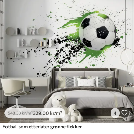
329
.00
kr
/m²
4
548
.33
kr
/m²
Fotball som etterlater grønne flekker