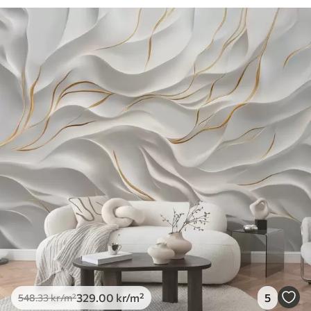
329
.00
kr
/m²
5
548
.33
kr
/m²