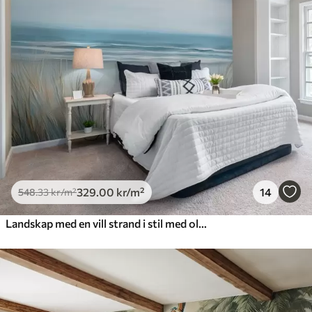
329
.00
kr
/m²
14
548
.33
kr
/m²
Landskap med en vill strand i stil med oljemaleri