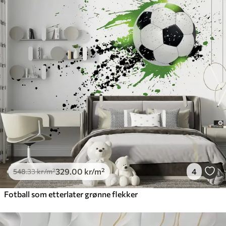
329
.00
kr
/m²
4
548
.33
kr
/m²
Fotball som etterlater grønne flekker