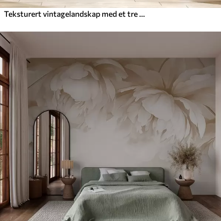
Teksturert vintagelandskap med et tre nær en elv og en overskyet himmel, naturkunst i sepiatoner