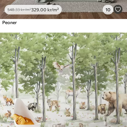
329
.00
kr
/m²
10
548
.33
kr
/m²
Peoner