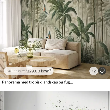
329
.00
kr
/m²
12
548
.33
kr
/m²
Panorama med tropisk landskap og fugler