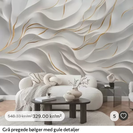
329
.00
kr
/m²
5
548
.33
kr
/m²
Grå pregede bølger med gule detaljer