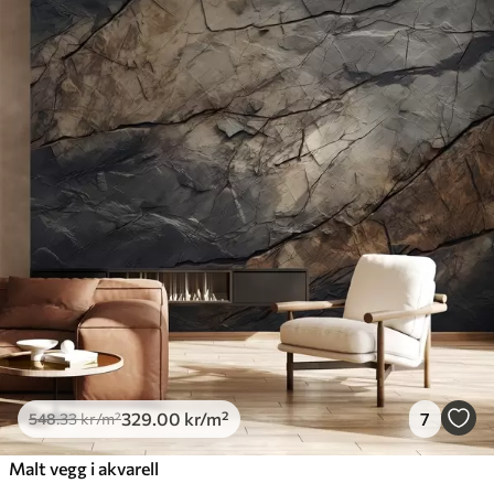
Standard
548
.33
329
.00
kr
/m²
Premium
665
.00
399
.00
kr
/m²
Premium vinyl
650
.00
390
.00
kr
/m²
Peel and Stick
925
.00
555
.00
kr
/m²
329
.00
kr
/m²
7
548
.33
kr
/m²
Malt vegg i akvarell