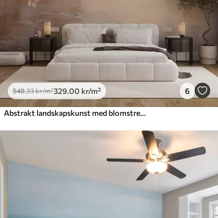
329
.00
kr
/m²
6
548
.33
kr
/m²
Abstrakt landskapskunst med blomstrende grener og hvite blomster som henger over en innsjø, myke pastellfarger