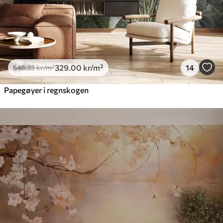
329
.00
kr
/m²
14
548
.33
kr
/m²
Papegøyer i regnskogen