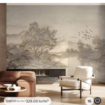
329
.00
kr
/m²
16
548
.33
kr
/m²