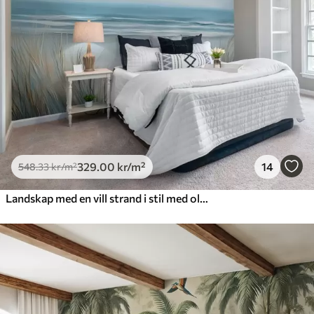
329
.00
kr
/m²
14
548
.33
kr
/m²
Landskap med en vill strand i stil med oljemaleri