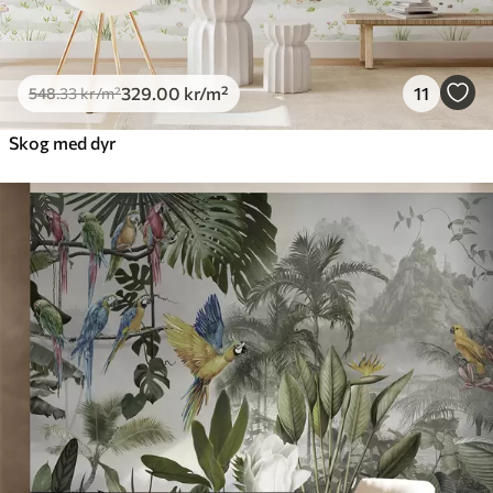
329
.00
kr
/m²
11
548
.33
kr
/m²
Skog med dyr