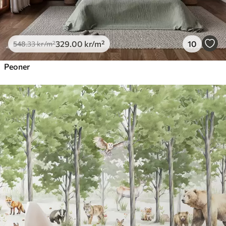
329
.00
kr
/m²
10
548
.33
kr
/m²
Peoner