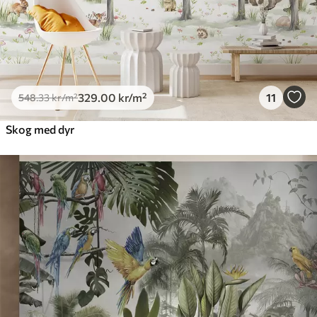
329
.00
kr
/m²
11
548
.33
kr
/m²
Skog med dyr