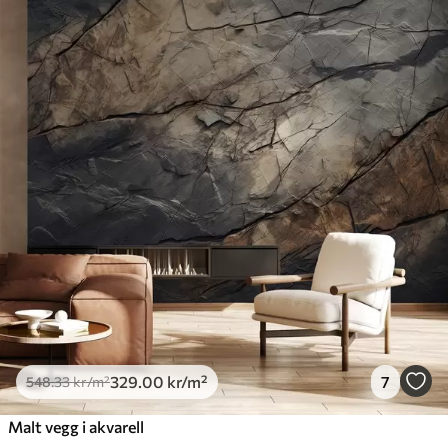
Standard
548
.33
329
.00
kr
/m²
Premium
665
.00
399
.00
kr
/m²
Premium vinyl
650
.00
390
.00
kr
/m²
Peel and Stick
925
.00
555
.00
kr
/m²
329
.00
kr
/m²
7
548
.33
kr
/m²
Malt vegg i akvarell