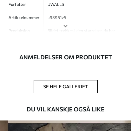
Forfatter
UWALLS
Artikkelnummer
u98951v5
Produksjon
Bildet trykkes i den størrelsen du har
angitt, og skjæres i identiske strimler
med en bredde på opptil 50 cm.
ANMELDELSER OM PRODUKTET
I tillegg
Du kan legge til et lakkbelegg og/eller
tapetlim.
Rengjøring
Tapetet kan rengjøres skånsomt med en
myk svamp. Tapeter med lakkfinish kan
SE HELE GALLERIET
rengjøres med vann.
Påføringsmetode
Sømløs applikasjon
DU VIL KANSKJE OGSÅ LIKE
Tilgjengelige materialer