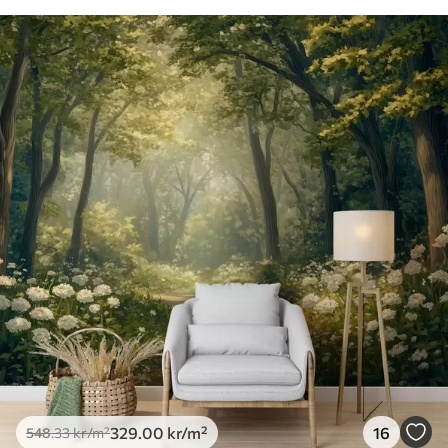
329
.00
kr
/m²
16
548
.33
kr
/m²