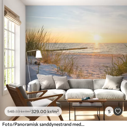
329
.00
kr
/m²
5
548
.33
kr
/m²
Foto/Panoramisk sanddynestrand med solnedgang