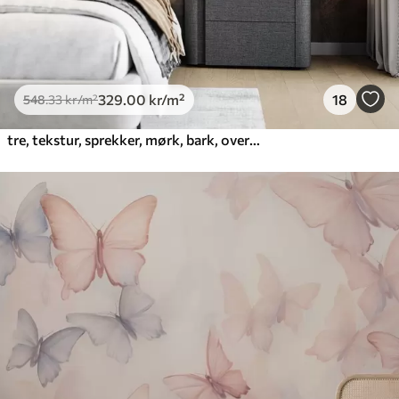
329
.00
kr
/m²
18
548
.33
kr
/m²
tre, tekstur, sprekker, mørk, bark, overflate