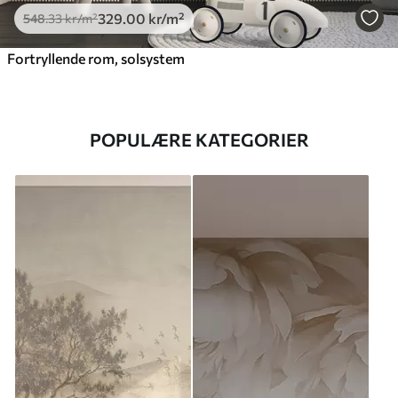
329
.00
kr
/m²
548
.33
kr
/m²
Fortryllende rom, solsystem
POPULÆRE KATEGORIER