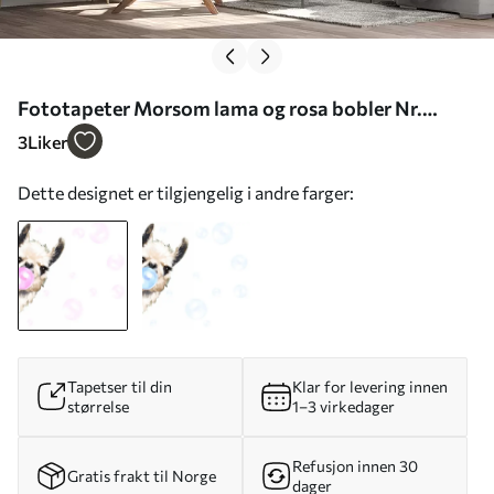
Fototapeter Morsom lama og rosa bobler Nr.
u98952
3
Liker
Dette designet er tilgjengelig i andre farger:
Tapetser til din
Klar for levering innen
størrelse
1–3 virkedager
Refusjon innen 30
Gratis frakt til Norge
dager