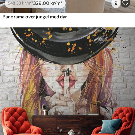
329
.00
kr
/m²
9
548
.33
kr
/m²
Panorama over jungel med dyr