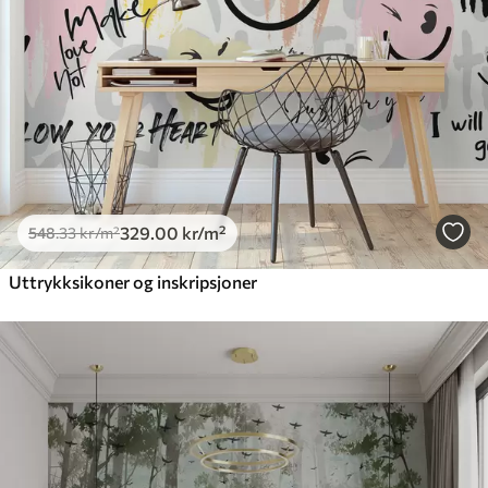
329
.00
kr
/m²
548
.33
kr
/m²
Uttrykksikoner og inskripsjoner