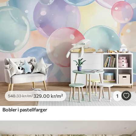
329
.00
kr
/m²
1
548
.33
kr
/m²
Bobler i pastellfarger