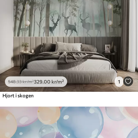
329
.00
kr
/m²
1
548
.33
kr
/m²
Hjort i skogen