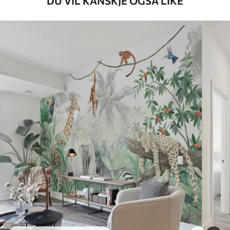
DU VIL KANSKJE OGSÅ LIKE
Tilgjengelige materialer
Standard
548
.33
329
.00
kr
/m²
Premium
665
.00
399
.00
kr
/m²
Premium vinyl
650
.00
390
.00
kr
/m²
Peel and Stick
925
.00
555
.00
kr
/m²