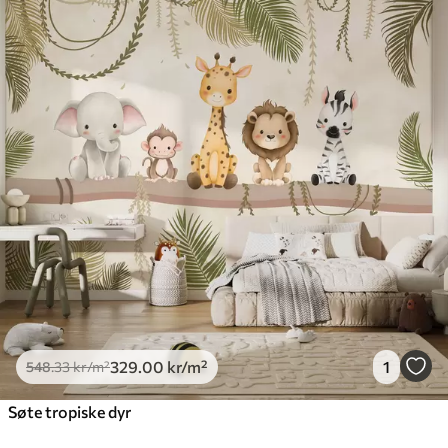
329
.00
kr
/m²
1
548
.33
kr
/m²
Søte tropiske dyr