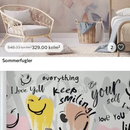
329
.00
kr
/m²
2
548
.33
kr
/m²
Sommerfugler