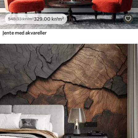
329
.00
kr
/m²
548
.33
kr
/m²
Jente med akvareller