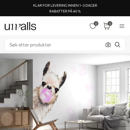
KLAR FOR LEVERING INNEN 1–3 DAGER
RABATTER PÅ 40 %
0
0