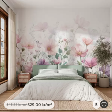
329
.00
kr
/m²
5
548
.33
kr
/m²