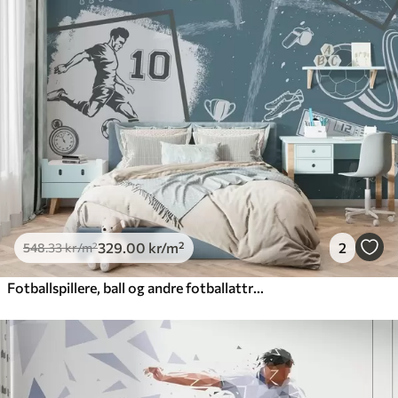
329
.00
kr
/m²
2
548
.33
kr
/m²
Fotballspillere, ball og andre fotballattributter i blåtoner