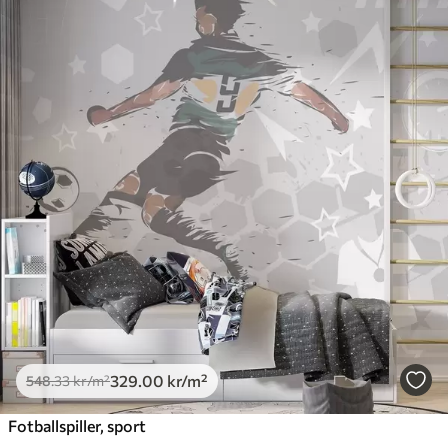
329
.00
kr
/m²
548
.33
kr
/m²
Fotballspiller, sport