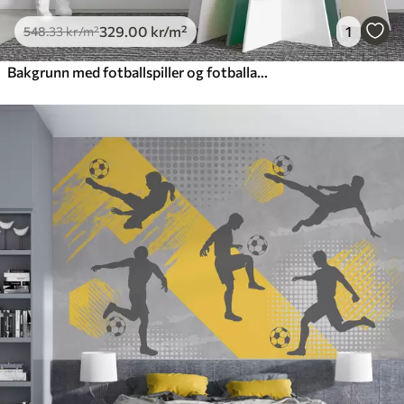
329
.00
kr
/m²
1
548
.33
kr
/m²
Bakgrunn med fotballspiller og fotballattributter