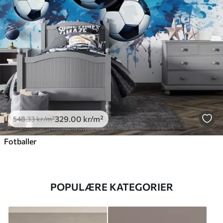
329
.00
kr
/m²
548
.33
kr
/m²
Fotballer
POPULÆRE KATEGORIER