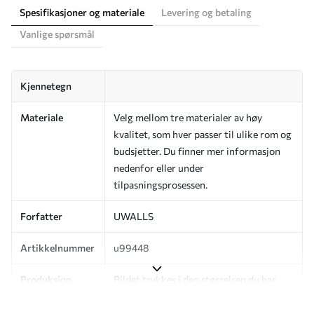
Spesifikasjoner og materiale
Levering og betaling
Vanlige spørsmål
Kjennetegn
Materiale
Velg mellom tre materialer av høy
kvalitet, som hver passer til ulike rom og
budsjetter. Du finner mer informasjon
nedenfor eller under
tilpasningsprosessen.
Forfatter
UWALLS
Artikkelnummer
u99448
Produksjon
Bildet trykkes i den størrelsen du har
angitt, og skjæres i identiske strimler
med en bredde på opptil 50 cm.