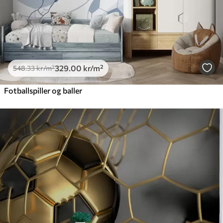
329
.00
kr
/m²
548
.33
kr
/m²
Fotballspiller og baller