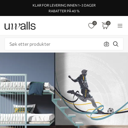
KLAR FOR LEVERING INNEN 1–3 DAGER
RABATTER PÅ 40 %
0
0