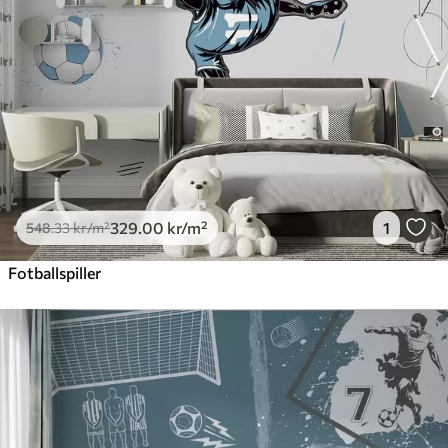
Premium vinyl
650
.00
390
.00
kr
/m²
Peel and Stick
925
.00
555
.00
kr
/m²
329
.00
kr
/m²
1
548
.33
kr
/m²
Fotballspiller