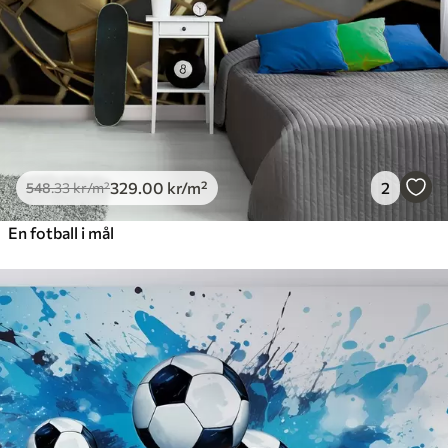
329
.00
kr
/m²
2
548
.33
kr
/m²
En fotball i mål