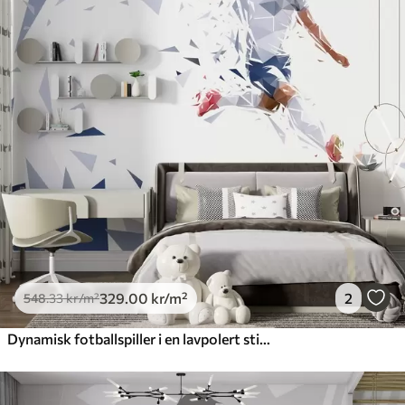
329
.00
kr
/m²
2
548
.33
kr
/m²
Dynamisk fotballspiller i en lavpolert stil som treffer ballen