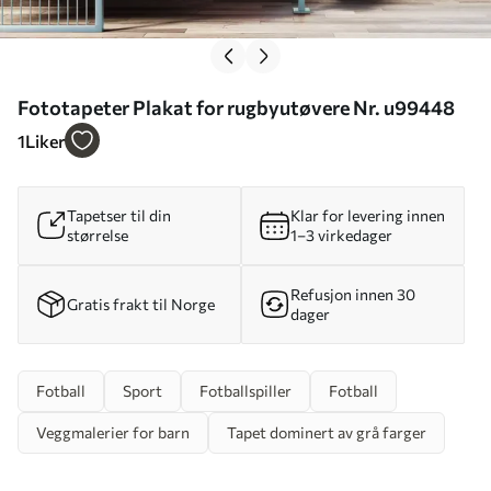
Fototapeter Plakat for rugbyutøvere Nr. u99448
1
Liker
Tapetser til din
Klar for levering innen
størrelse
1–3 virkedager
Refusjon innen 30
Gratis frakt til Norge
dager
Fotball
Sport
Fotballspiller
Fotball
Veggmalerier for barn
Tapet dominert av grå farger