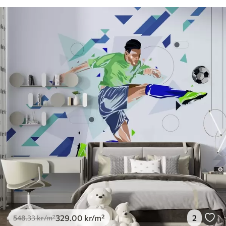
329
.00
kr
/m²
2
548
.33
kr
/m²