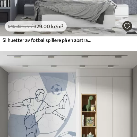
329
.00
kr
/m²
548
.33
kr
/m²
Silhuetter av fotballspillere på en abstrakt bakgrunn