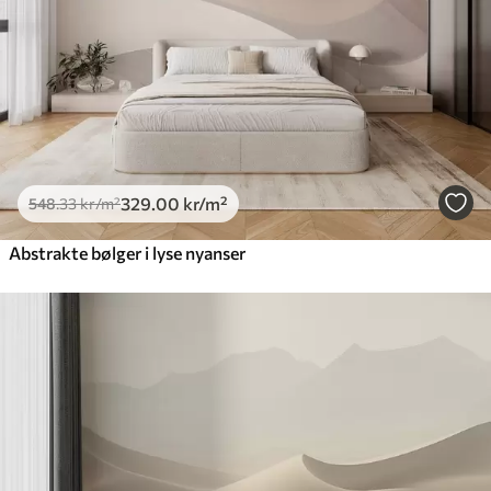
329
.00
kr
/m²
548
.33
kr
/m²
Abstrakte bølger i lyse nyanser