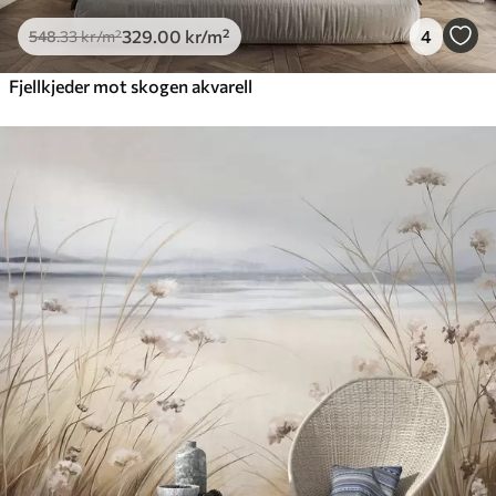
329
.00
kr
/m²
4
548
.33
kr
/m²
Fjellkjeder mot skogen akvarell