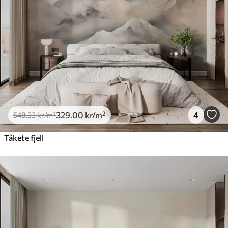
Premium vinyl
650
.00
390
.00
kr
/m²
Peel and Stick
925
.00
555
.00
kr
/m²
329
.00
kr
/m²
4
548
.33
kr
/m²
Tåkete fjell