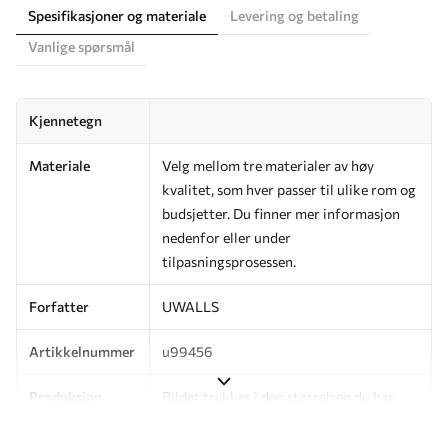
Spesifikasjoner og materiale
Levering og betaling
Vanlige spørsmål
Kjennetegn
Materiale
Velg mellom tre materialer av høy
kvalitet, som hver passer til ulike rom og
budsjetter. Du finner mer informasjon
nedenfor eller under
tilpasningsprosessen.
Forfatter
UWALLS
Artikkelnummer
u99456
Produksjon
Bildet trykkes i den størrelsen du har
angitt, og skjæres i identiske strimler
med en bredde på opptil 50 cm.