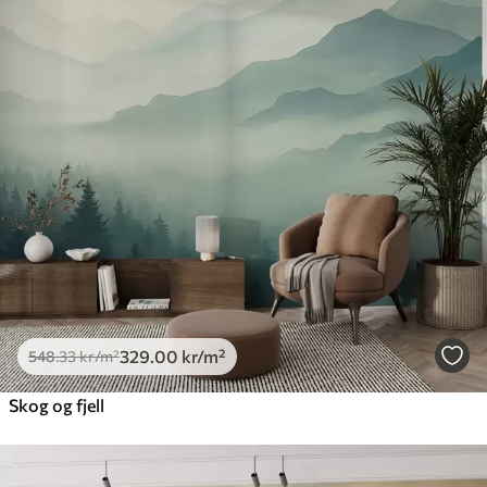
329
.00
kr
/m²
548
.33
kr
/m²
Skog og fjell