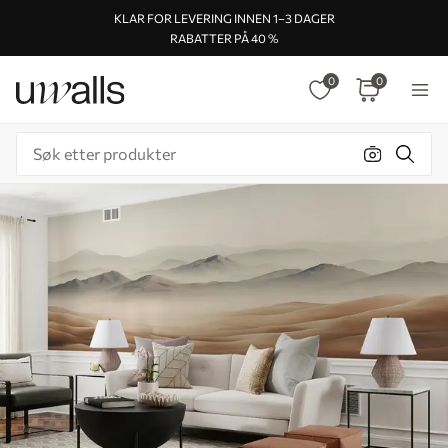
KLAR FOR LEVERING INNEN 1–3 DAGER
RABATTER PÅ 40 %
0
0