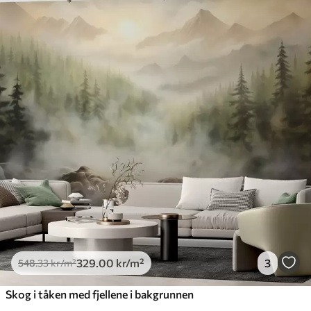
329
.00
kr
/m²
3
548
.33
kr
/m²
Skog i tåken med fjellene i bakgrunnen