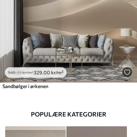
329
.00
kr
/m²
548
.33
kr
/m²
Sandbølger i ørkenen
POPULÆRE KATEGORIER