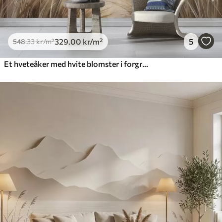
329
.00
kr
/m²
5
548
.33
kr
/m²
Et hveteåker med hvite blomster i forgrunnen, en strand og havet i bakgrunnen, nøytrale pastellfarger i dempede toner