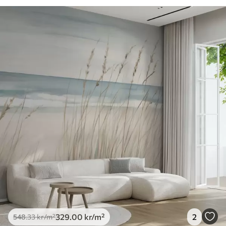
329
.00
kr
/m²
2
548
.33
kr
/m²