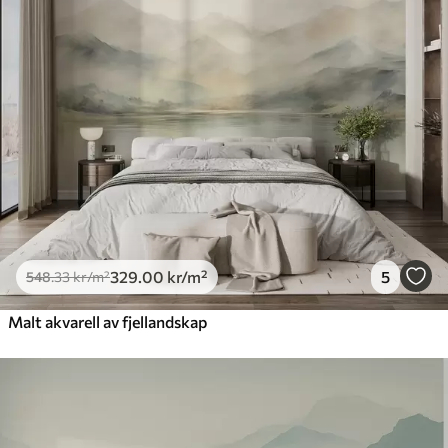
329
.00
kr
/m²
5
548
.33
kr
/m²
Malt akvarell av fjellandskap