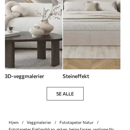
3D-veggmalerier
Steineffekt
SE ALLE
Hjem
Veggmalerier
Fototapeter Natur
Fototapeter Fjellandskap, ørken, beige farger, realisme Nr.