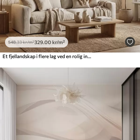
329
.00
kr
/m²
548
.33
kr
/m²
Et fjellandskap i flere lag ved en rolig innsjø, i en varm beige fargepalett