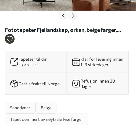
Fototapeter Fjellandskap, ørken, beige farger,
realisme Nr. u99456
Tapetser til din
Klar for levering innen
størrelse
1–3 virkedager
Refusjon innen 30
Gratis frakt til Norge
dager
Sanddyner
Beige
Tapet dominert av nøytrale lyse farger