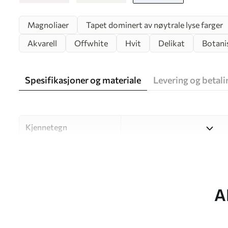
Magnoliaer
Tapet dominert av nøytrale lyse farger
Akvarell
Offwhite
Hvit
Delikat
Botani
Spesifikasjoner og materiale
Levering og betali
Kjennetegn
Materiale
Velg mellom tre materialer a
og budsjetter. Du finner me
tilpasningsprosessen.
A
Forfatter
UWALLS
Artikkelnummer
w02093v2