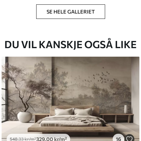
SE HELE GALLERIET
en du har angitt, og skjæres i identiske strimler
cm.
DU VIL KANSKJE OGSÅ LIKE
g og/eller tapetlim.
nsomt med en myk svamp. Tapeter med
d vann.
emium
5
.00
399
.00
kr
/m²
329
.00
kr
/m²
16
548
.33
kr
/m²