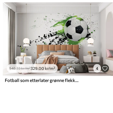
329
.00
kr
/m²
4
548
.33
kr
/m²
Fotball som etterlater grønne flekker