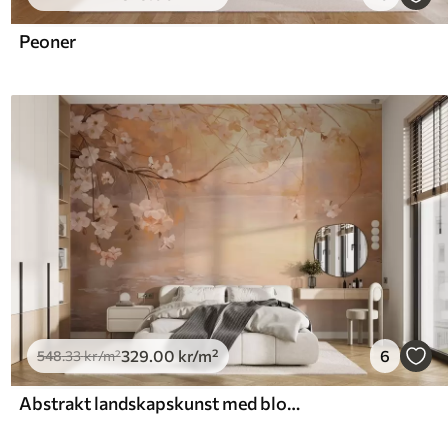
Peoner
329
.00
kr
/m²
6
548
.33
kr
/m²
Abstrakt landskapskunst med blomstrende grener og hvite blomster som henger over en innsjø, myke pastellfarger