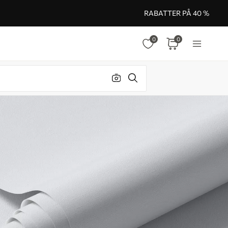
RABATTER PÅ 40 %
0
0