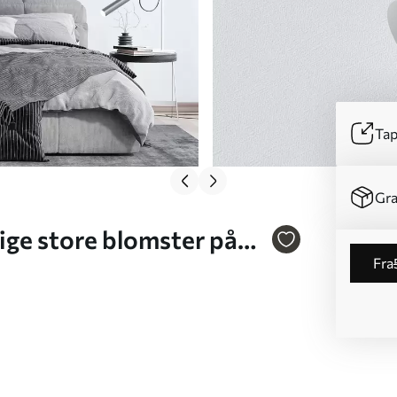
Tap
Gra
ige store blomster på
fra