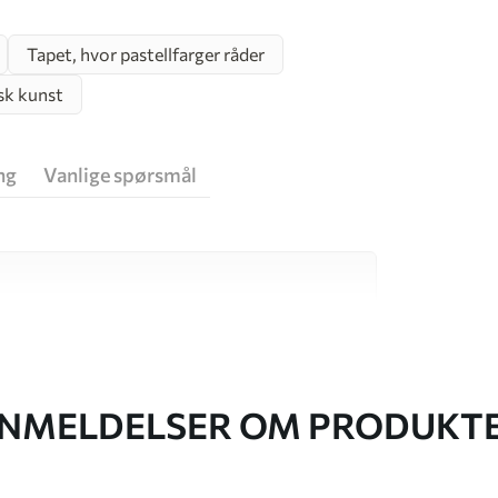
Tapet, hvor pastellfarger råder
sk kunst
ng
Vanlige spørsmål
v høy kvalitet, som hver passer til ulike rom
r informasjon nedenfor eller under
NMELDELSER OM PRODUKT