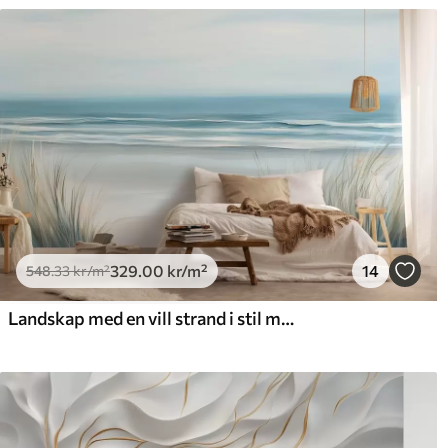
329
.00
kr
/m²
14
548
.33
kr
/m²
Landskap med en vill strand i stil med oljemaleri