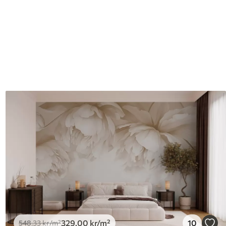
329
.00
kr
/m²
10
548
.33
kr
/m²