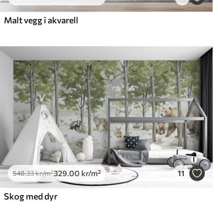
Malt vegg i akvarell
Premium vinyl
Pee
650
.00
925
390
.00
kr
/m²
329
.00
kr
/m²
11
548
.33
kr
/m²
Skog med dyr