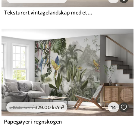
Teksturert vintagelandskap med et tre nær en elv og en overskyet himmel, naturkunst i sepiatoner
l and Stick
.00
555
.00
kr
/m²
329
.00
kr
/m²
14
548
.33
kr
/m²
Papegøyer i regnskogen