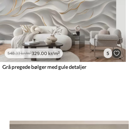
329
.00
kr
/m²
5
548
.33
kr
/m²
Grå pregede bølger med gule detaljer