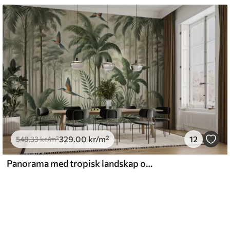
329
.00
kr
/m²
12
548
.33
kr
/m²
Panorama med tropisk landskap og fugler