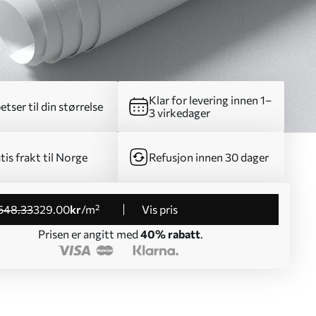
Klar for levering innen 1–
etser til din størrelse
3 virkedager
tis frakt til Norge
Refusjon innen 30 dager
548
.33
329
.00
kr
/m²
Vis pris
Prisen er angitt med
40% rabatt
.