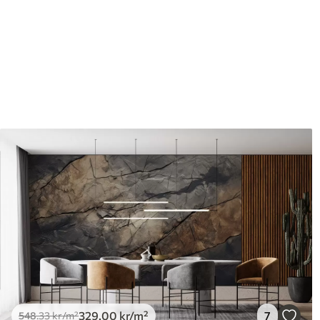
Etterbehandling
Halvmatt.
Produksjon
Bildet trykkes i den størrels
med en bredde på opptil 50 
I tillegg
Du kan legge til et lakkbeleg
Rengjøring
Tapetet kan rengjøres skå
lakkfinish kan rengjøres me
Påføringsmetode
Sømløs applikasjon
Tilgjengelige materialer
Standard
Pr
548
.33
66
329
.00
kr
/m²
329
.00
kr
/m²
7
548
.33
kr
/m²