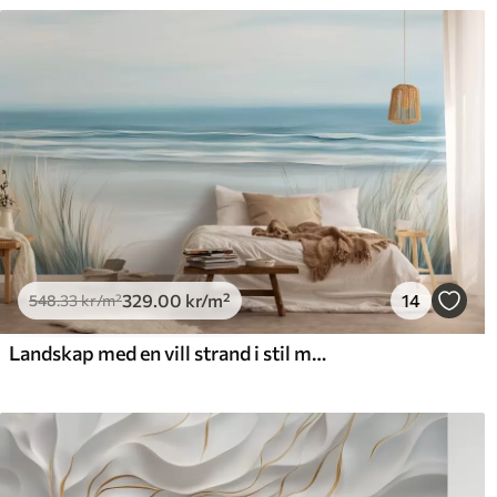
329
.00
kr
/m²
14
548
.33
kr
/m²
Landskap med en vill strand i stil med oljemaleri