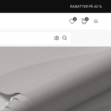
RABATTER PÅ 40 %
0
0