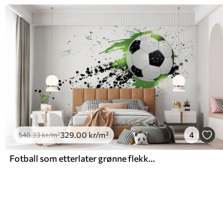
329
.00
kr
/m²
4
548
.33
kr
/m²
Fotball som etterlater grønne flekker