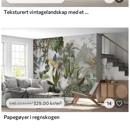
.00
555
.00
kr
/m²
Teksturert vintagelandskap med et tre nær en elv og en overskyet himmel, naturkunst i sepiatoner
329
.00
kr
/m²
14
548
.33
kr
/m²
Papegøyer i regnskogen