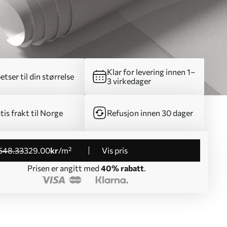
Klar for levering innen 1–
etser til din størrelse
3 virkedager
tis frakt til Norge
Refusjon innen 30 dager
548
.33
329
.00
kr
/m²
Vis pris
Prisen er angitt med
40% rabatt
.