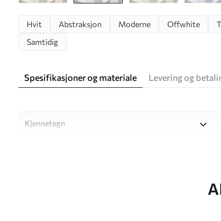
Hvit
Abstraksjon
Moderne
Offwhite
T
Samtidig
Spesifikasjoner og materiale
Levering og betali
Kjennetegn
Materiale
Velg mellom tre materialer a
og budsjetter. Du finner me
tilpasningsprosessen.
A
Forfatter
UWALLS
Artikkelnummer
w03058v1