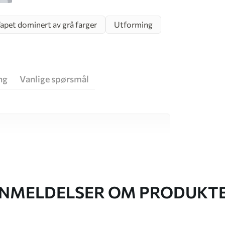
apet dominert av grå farger
Utforming
ng
Vanlige spørsmål
v høy kvalitet, som hver passer til ulike rom
r informasjon nedenfor eller under
NMELDELSER OM PRODUKT