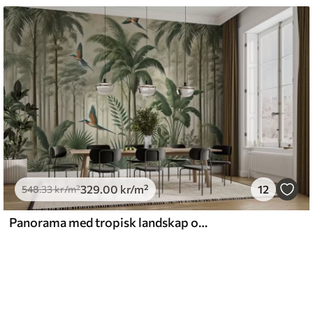
329
.00
kr
/m²
12
548
.33
kr
/m²
Panorama med tropisk landskap og fugler