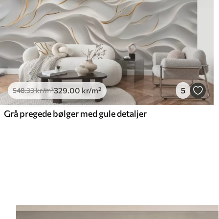
329
.00
kr
/m²
5
548
.33
kr
/m²
Grå pregede bølger med gule detaljer