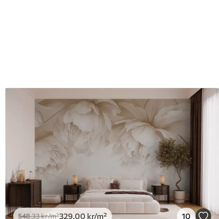
329
.00
kr
/m²
10
548
.33
kr
/m²