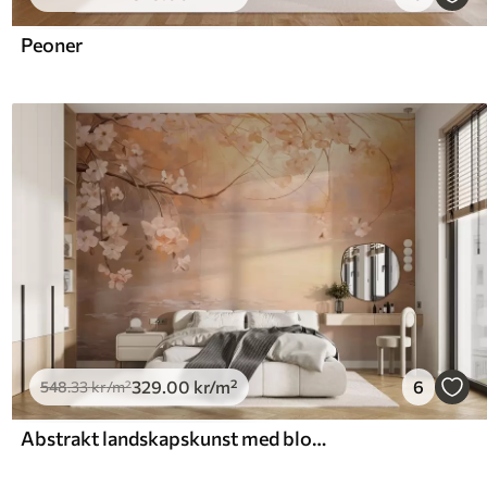
Peoner
329
.00
kr
/m²
6
548
.33
kr
/m²
Abstrakt landskapskunst med blomstrende grener og hvite blomster som henger over en innsjø, myke pastellfarger