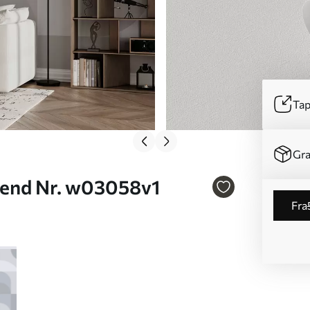
Tap
Gra
trend Nr. w03058v1
fra