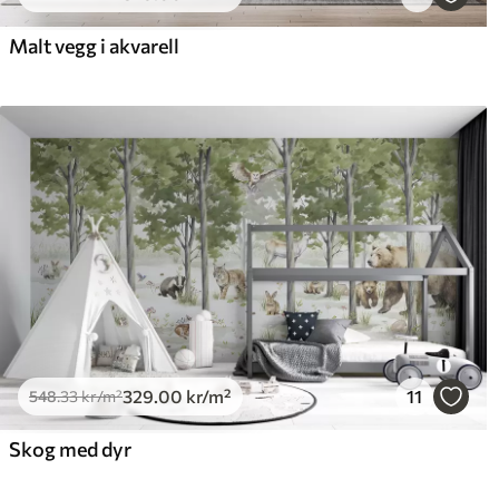
650
.00
925
390
.00
kr
/m²
Malt vegg i akvarell
329
.00
kr
/m²
11
548
.33
kr
/m²
Skog med dyr