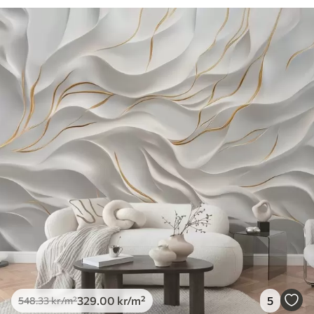
329
.00
kr
/m²
5
548
.33
kr
/m²