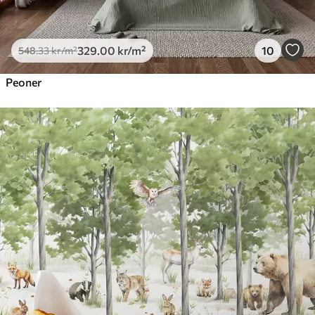
329
.00
kr
/m²
10
548
.33
kr
/m²
Peoner