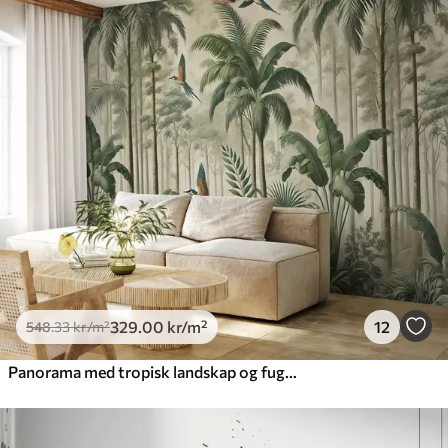
329
.00
kr
/m²
12
548
.33
kr
/m²
Panorama med tropisk landskap og fugler