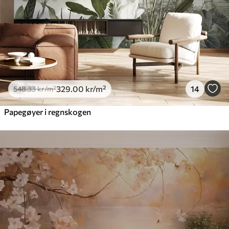
329
.00
kr
/m²
14
548
.33
kr
/m²
Papegøyer i regnskogen