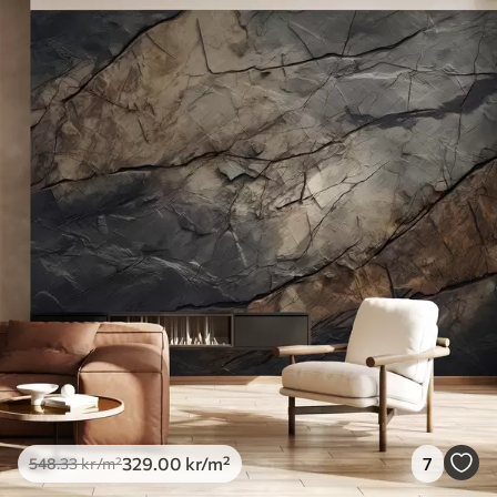
Tilgjengelige materialer
Standard
548
.33
329
.00
kr
/m²
Premium
665
.00
399
.00
kr
/m²
Premium vinyl
650
.00
390
.00
kr
/m²
Peel and Stick
925
.00
555
.00
kr
/m²
329
.00
kr
/m²
7
548
.33
kr
/m²