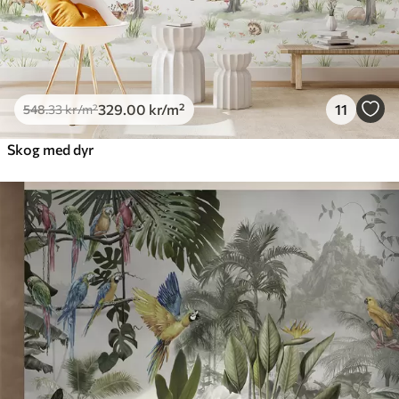
329
.00
kr
/m²
11
548
.33
kr
/m²
Skog med dyr