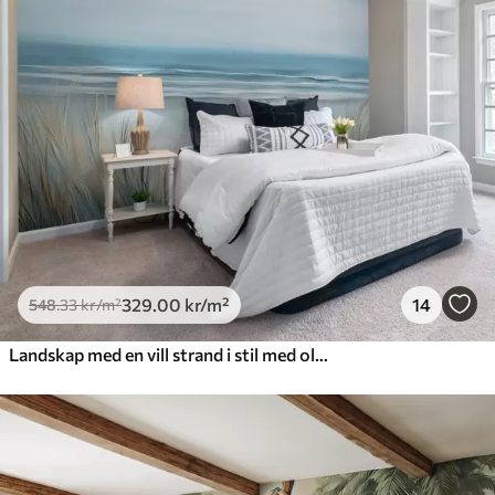
329
.00
kr
/m²
14
548
.33
kr
/m²
Landskap med en vill strand i stil med oljemaleri