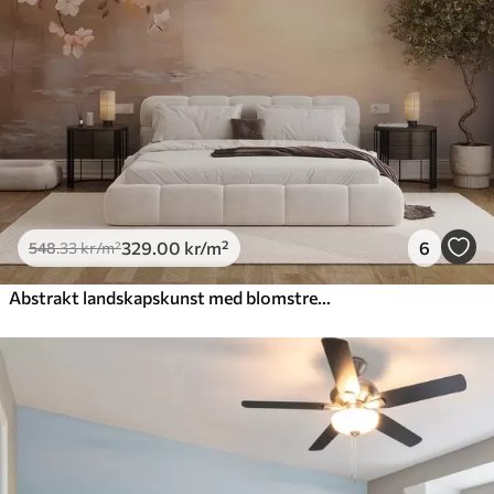
329
.00
kr
/m²
6
548
.33
kr
/m²
Abstrakt landskapskunst med blomstrende grener og hvite blomster som henger over en innsjø, myke pastellfarger