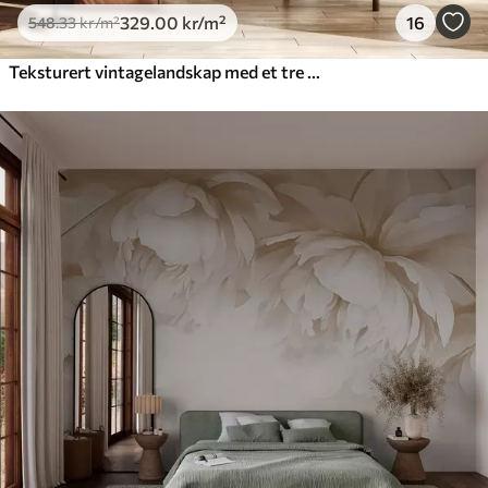
329
.00
kr
/m²
16
548
.33
kr
/m²
Teksturert vintagelandskap med et tre nær en elv og en overskyet himmel, naturkunst i sepiatoner