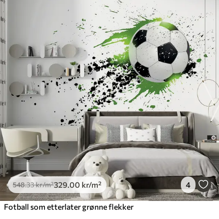
329
.00
kr
/m²
4
548
.33
kr
/m²
Fotball som etterlater grønne flekker