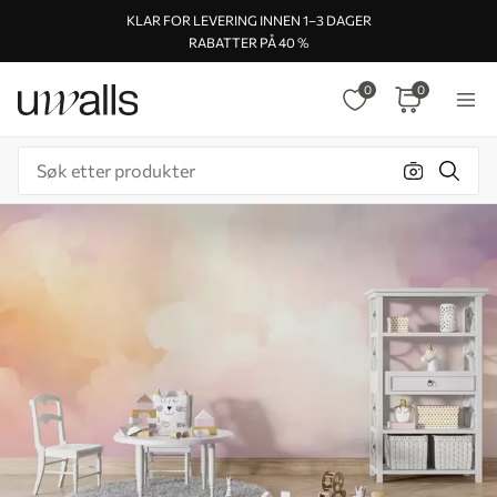
KLAR FOR LEVERING INNEN 1–3 DAGER
RABATTER PÅ 40 %
0
0