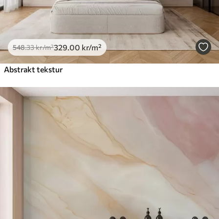
329
.00
kr
/m²
548
.33
kr
/m²
Abstrakt tekstur