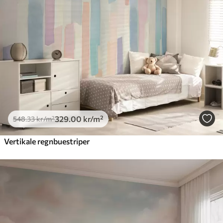
329
.00
kr
/m²
548
.33
kr
/m²
Vertikale regnbuestriper