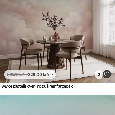
329
.00
kr
/m²
2
548
.33
kr
/m²
Myke pastellskyer i rosa, kremfargede og blå nyanser