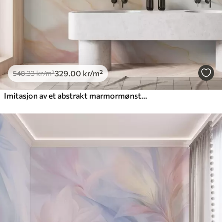
329
.00
kr
/m²
548
.33
kr
/m²
Imitasjon av et abstrakt marmormønster i nyanser av rosa og gult