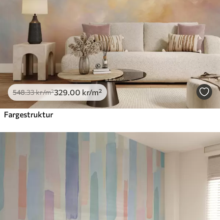
Premium vinyl
650
.00
390
.00
kr
/m²
Peel and Stick
925
.00
555
.00
kr
/m²
329
.00
kr
/m²
548
.33
kr
/m²
Fargestruktur