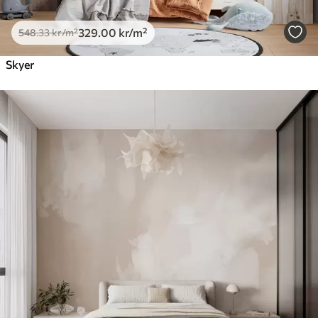
329
.00
kr
/m²
548
.33
kr
/m²
Skyer