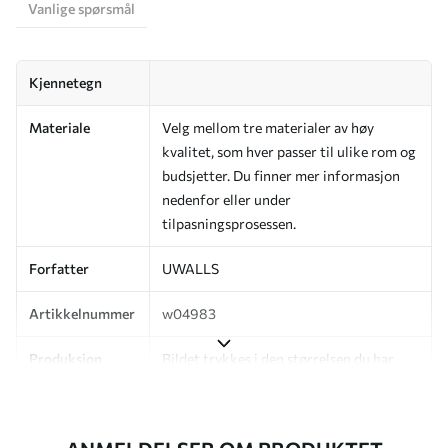
Vanlige spørsmål
Kjennetegn
Materiale
Velg mellom tre materialer av høy
kvalitet, som hver passer til ulike rom og
budsjetter. Du finner mer informasjon
nedenfor eller under
tilpasningsprosessen.
Forfatter
UWALLS
Artikkelnummer
w04983
Produksjon
Bildet trykkes i den størrelsen du har
angitt, og skjæres i identiske strimler
med en bredde på opptil 50 cm.