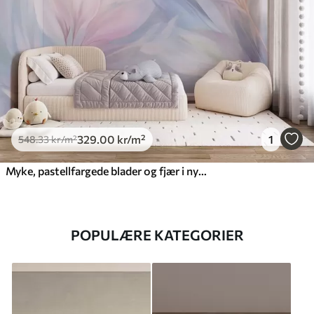
329
.00
kr
/m²
1
548
.33
kr
/m²
Myke, pastellfargede blader og fjær i nyanser av rosa, blått og gult, abstrakt og strukturert trykk
POPULÆRE KATEGORIER