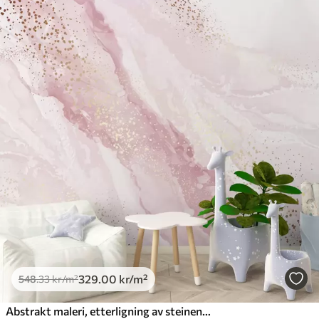
329
.00
kr
/m²
548
.33
kr
/m²
Abstrakt maleri, etterligning av steinens marmoroverflate