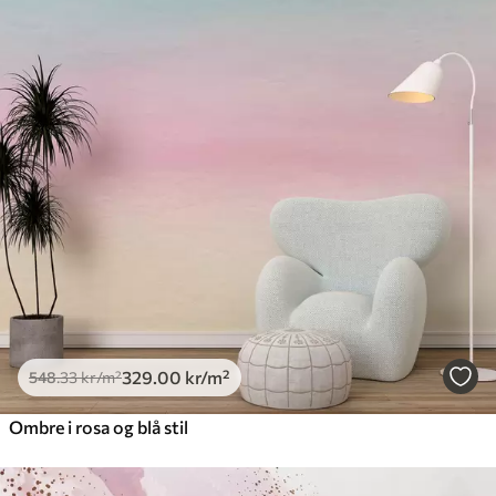
329
.00
kr
/m²
548
.33
kr
/m²
Ombre i rosa og blå stil