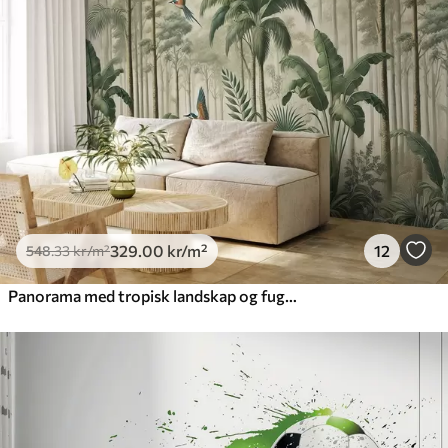
329
.00
kr
/m²
12
548
.33
kr
/m²
Panorama med tropisk landskap og fugler