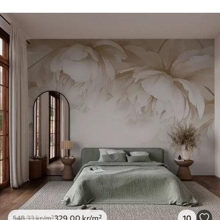
329
.00
kr
/m²
10
548
.33
kr
/m²