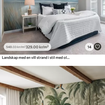
329
.00
kr
/m²
14
548
.33
kr
/m²
Landskap med en vill strand i stil med oljemaleri