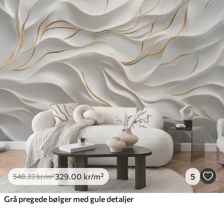
329
.00
kr
/m²
5
548
.33
kr
/m²
Grå pregede bølger med gule detaljer