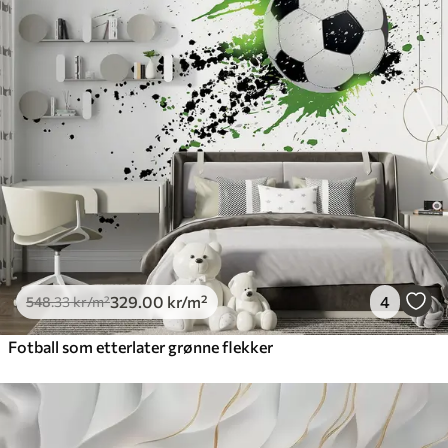
329
.00
kr
/m²
4
548
.33
kr
/m²
Fotball som etterlater grønne flekker