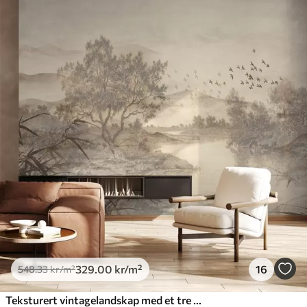
329
.00
kr
/m²
16
548
.33
kr
/m²
Teksturert vintagelandskap med et tre nær en elv og en overskyet himmel, naturkunst i sepiatoner