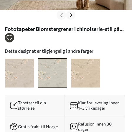
Fototapeter Blomstergrener i chinoiserie-stil på
grå bakgrunn Nr. w05427v1
Dette designet er tilgjengelig i andre farger:
Tapetser til din
Klar for levering innen
størrelse
1–3 virkedager
Refusjon innen 30
Gratis frakt til Norge
dager