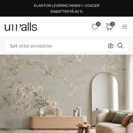
KLAR FOR LEVERING INNEN 1–3 DAGER
RABATTER PÅ 40 %
0
0