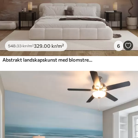
329
.00
kr
/m²
6
548
.33
kr
/m²
Abstrakt landskapskunst med blomstrende grener og hvite blomster som henger over en innsjø, myke pastellfarger