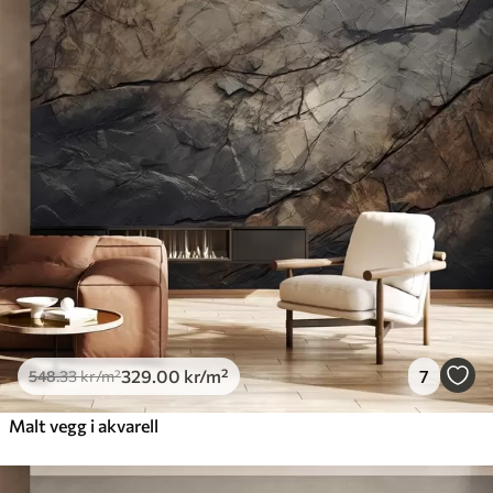
548
.33
329
.00
kr
/m²
Premium
665
.00
399
.00
kr
/m²
Premium vinyl
650
.00
390
.00
kr
/m²
Peel and Stick
925
.00
555
.00
kr
/m²
329
.00
kr
/m²
7
548
.33
kr
/m²
Malt vegg i akvarell