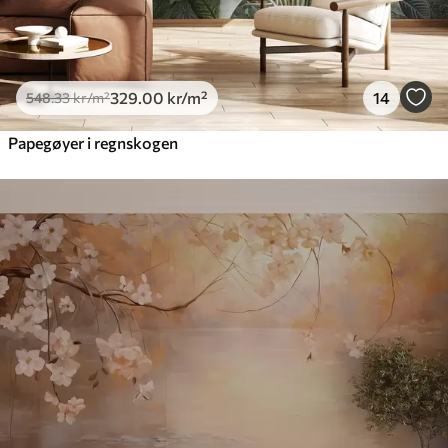
329
.00
kr
/m²
14
548
.33
kr
/m²
Papegøyer i regnskogen