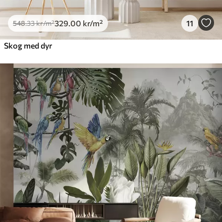
329
.00
kr
/m²
11
548
.33
kr
/m²
Skog med dyr