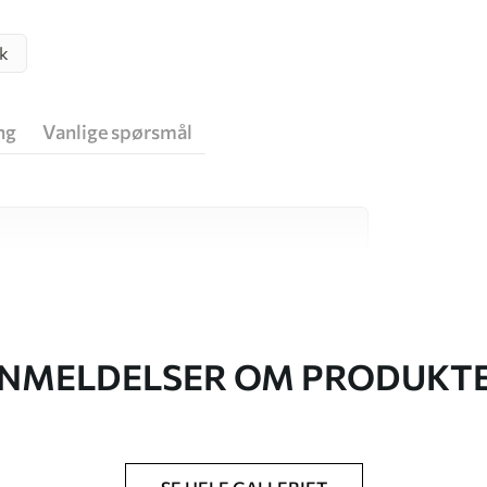
sk
ng
Vanlige spørsmål
v høy kvalitet, som hver passer til ulike rom
r informasjon nedenfor eller under
NMELDELSER OM PRODUKT