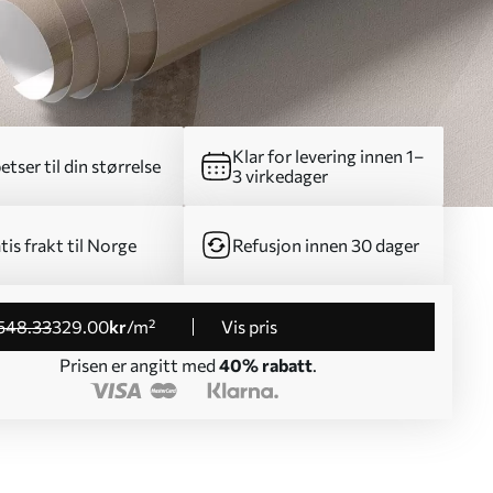
Klar for levering innen 1–
etser til din størrelse
3 virkedager
tis frakt til Norge
Refusjon innen 30 dager
548
.33
329
.00
kr
/m²
Vis pris
Prisen er angitt med
40% rabatt
.