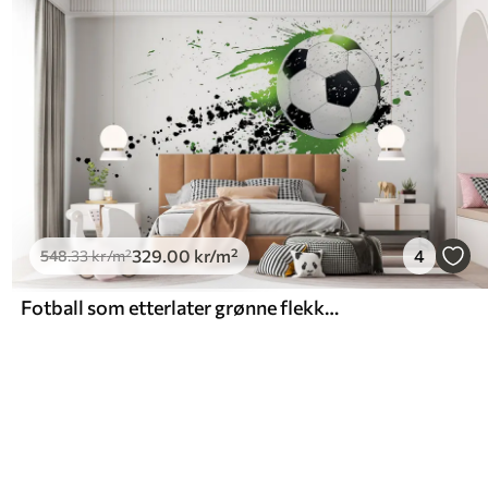
329
.00
kr
/m²
4
548
.33
kr
/m²
Fotball som etterlater grønne flekker