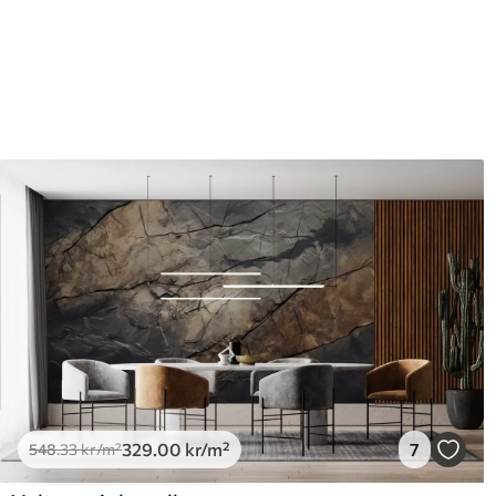
Etterbehandling
Halvmatt.
Produksjon
Bildet trykkes i den størrels
med en bredde på opptil 50 
I tillegg
Du kan legge til et lakkbeleg
Rengjøring
Tapetet kan rengjøres skå
lakkfinish kan rengjøres me
Påføringsmetode
Sømløs applikasjon
Tilgjengelige materialer
Standard
Pr
548
.33
66
329
.00
kr
/m²
329
.00
kr
/m²
7
548
.33
kr
/m²