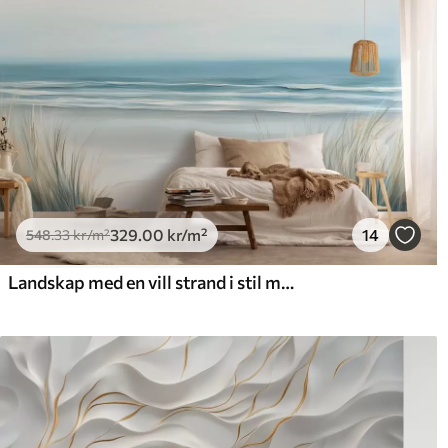
329
.00
kr
/m²
14
548
.33
kr
/m²
Landskap med en vill strand i stil med oljemaleri