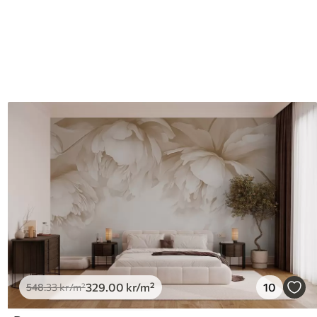
329
.00
kr
/m²
10
548
.33
kr
/m²