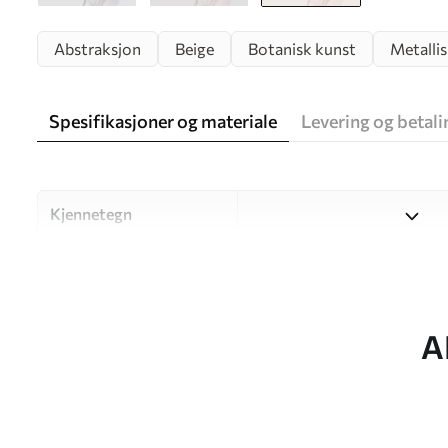
Abstraksjon
Beige
Botanisk kunst
Metalli
Spesifikasjoner og materiale
Levering og betali
Kjennetegn
Materiale
Velg mellom tre materialer a
og budsjetter. Du finner me
tilpasningsprosessen.
A
Forfatter
UWALLS
Artikkelnummer
w05428v2