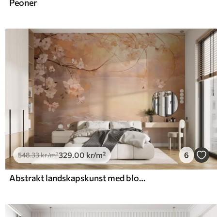
Peoner
329
.00
kr
/m²
6
548
.33
kr
/m²
Abstrakt landskapskunst med blomstrende grener og hvite blomster som henger over en innsjø, myke pastellfarger