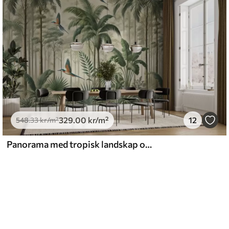
329
.00
kr
/m²
12
548
.33
kr
/m²
Panorama med tropisk landskap og fugler