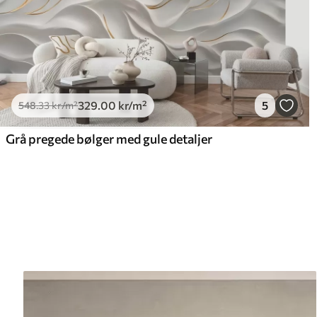
329
.00
kr
/m²
5
548
.33
kr
/m²
Grå pregede bølger med gule detaljer