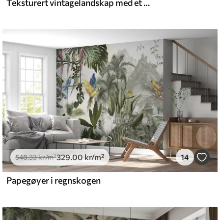
Teksturert vintagelandskap med et tre nær en elv og en overskyet himmel, naturkunst i sepiatoner
l and Stick
.00
555
.00
kr
/m²
329
.00
kr
/m²
14
548
.33
kr
/m²
Papegøyer i regnskogen