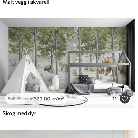
Malt vegg i akvarell
Premium vinyl
Pee
650
.00
925
390
.00
kr
/m²
329
.00
kr
/m²
11
548
.33
kr
/m²
Skog med dyr