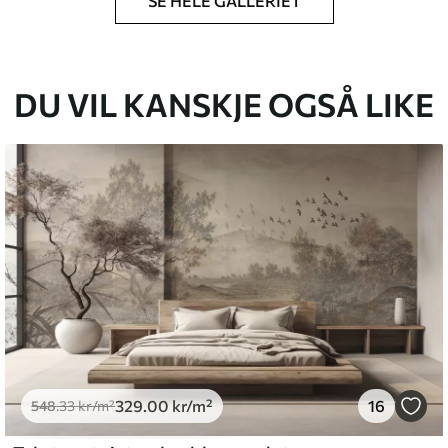
SE HELE GALLERIET
en du har angitt, og skjæres i identiske strimler
cm.
DU VIL KANSKJE OGSÅ LIKE
g og/eller tapetlim.
nsomt med en myk svamp. Tapeter med
d vann.
emium
5
.00
399
.00
kr
/m²
329
.00
kr
/m²
16
548
.33
kr
/m²