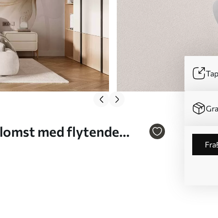
Tap
Gra
blomst med flytende
fra
v2