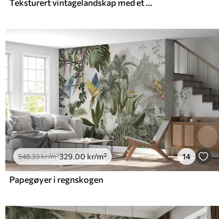
Teksturert vintagelandskap med et tre nær en elv og en overskyet himmel, naturkunst i sepiatoner
329
.00
kr
/m²
14
548
.33
kr
/m²
Papegøyer i regnskogen