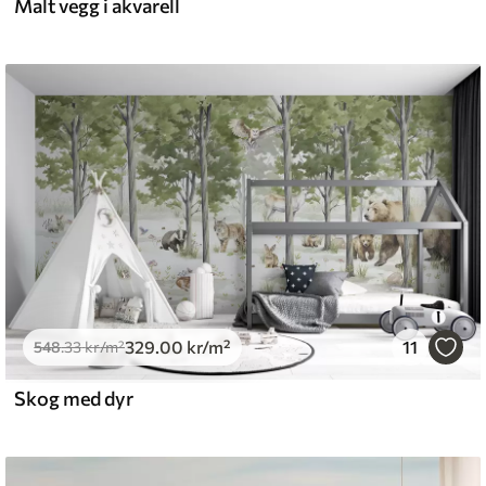
Malt vegg i akvarell
329
.00
kr
/m²
11
548
.33
kr
/m²
Skog med dyr