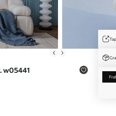
Tap
Gra
r. w05441
fra