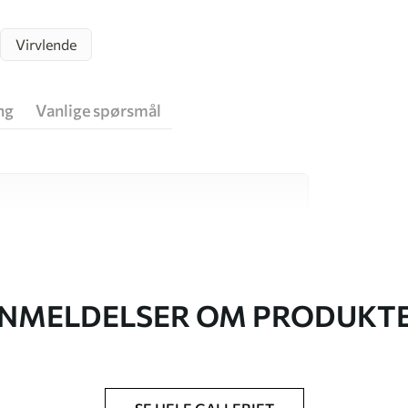
Virvlende
ng
Vanlige spørsmål
v høy kvalitet, som hver passer til ulike rom
r informasjon nedenfor eller under
NMELDELSER OM PRODUKT