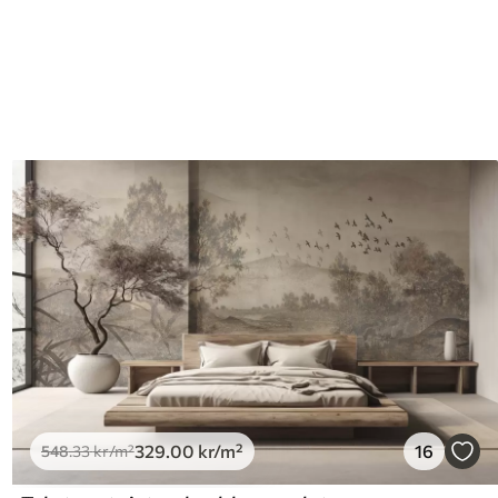
329
.00
kr
/m²
16
548
.33
kr
/m²