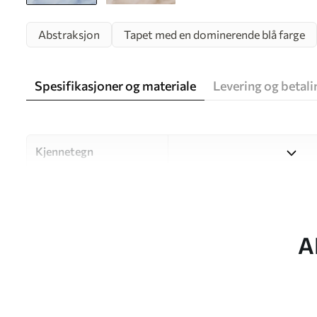
Abstraksjon
Tapet med en dominerende blå farge
Spesifikasjoner og materiale
Levering og betali
Kjennetegn
Materiale
Velg mellom tre materialer a
og budsjetter. Du finner me
tilpasningsprosessen.
A
Forfatter
UWALLS
Artikkelnummer
w05441