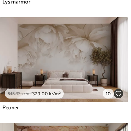
Lys marmor
329
.00
kr
/m²
10
548
.33
kr
/m²
Peoner