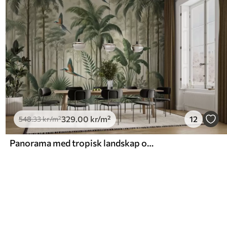
329
.00
kr
/m²
12
548
.33
kr
/m²
Panorama med tropisk landskap og fugler