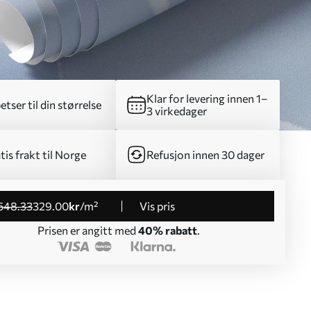
Klar for levering innen 1–
etser til din størrelse
3 virkedager
tis frakt til Norge
Refusjon innen 30 dager
548
.33
329
.00
kr
/m²
Vis pris
Prisen er angitt med
40% rabatt
.