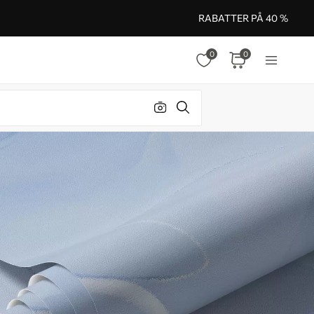
RABATTER PÅ 40 %
0
0