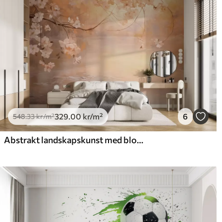
329
.00
kr
/m²
6
548
.33
kr
/m²
Abstrakt landskapskunst med blomstrende grener og hvite blomster som henger over en innsjø, myke pastellfarger