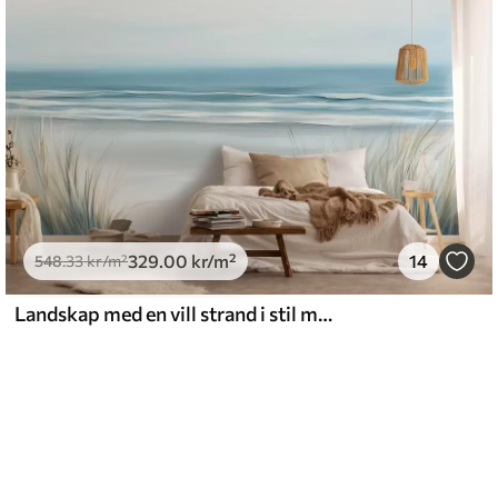
329
.00
kr
/m²
14
548
.33
kr
/m²
Landskap med en vill strand i stil med oljemaleri