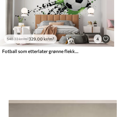
329
.00
kr
/m²
4
548
.33
kr
/m²
Fotball som etterlater grønne flekker