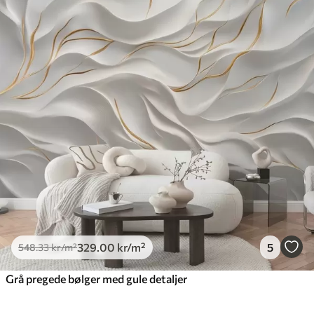
329
.00
kr
/m²
5
548
.33
kr
/m²
Grå pregede bølger med gule detaljer