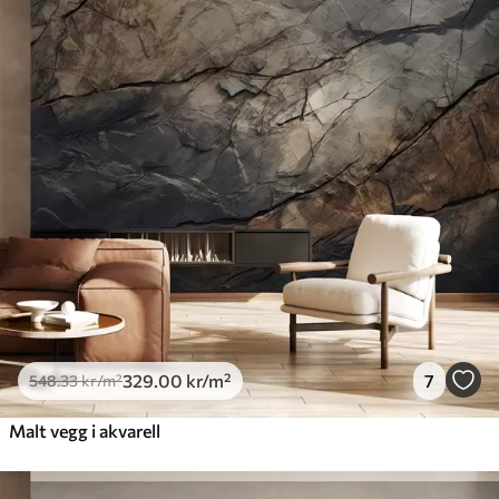
548
.33
329
.00
kr
/m²
Premium
665
.00
399
.00
kr
/m²
Premium vinyl
650
.00
390
.00
kr
/m²
Peel and Stick
925
.00
555
.00
kr
/m²
329
.00
kr
/m²
7
548
.33
kr
/m²
Malt vegg i akvarell