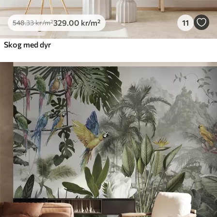
329
.00
kr
/m²
11
548
.33
kr
/m²
Skog med dyr