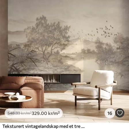
329
.00
kr
/m²
16
548
.33
kr
/m²
Teksturert vintagelandskap med et tre nær en elv og en overskyet himmel, naturkunst i sepiatoner