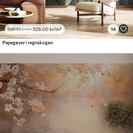
329
.00
kr
/m²
14
548
.33
kr
/m²
Papegøyer i regnskogen