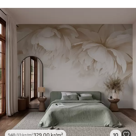
329
.00
kr
/m²
10
548
.33
kr
/m²