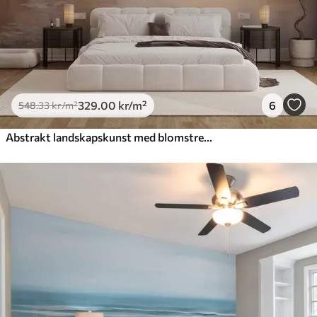
329
.00
kr
/m²
6
548
.33
kr
/m²
Abstrakt landskapskunst med blomstrende grener og hvite blomster som henger over en innsjø, myke pastellfarger