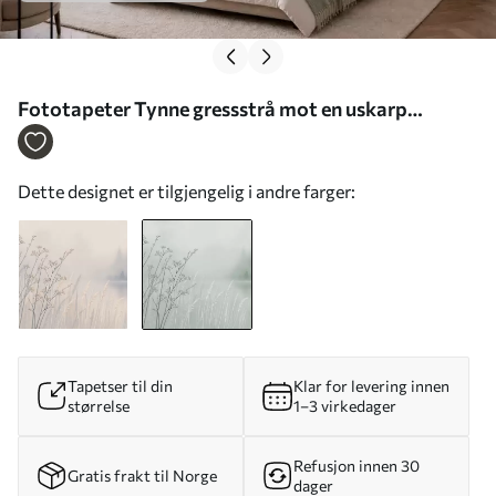
Fototapeter Tynne gressstrå mot en uskarp
naturlig bakgrunn Nr. w05534v1
Dette designet er tilgjengelig i andre farger:
Tapetser til din
Klar for levering innen
størrelse
1–3 virkedager
Refusjon innen 30
Gratis frakt til Norge
dager