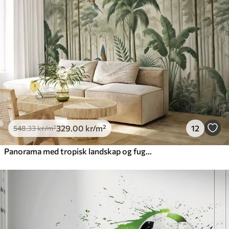
329
.00
kr
/m²
12
548
.33
kr
/m²
Panorama med tropisk landskap og fugler