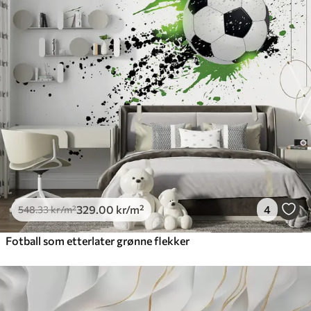
329
.00
kr
/m²
4
548
.33
kr
/m²
Fotball som etterlater grønne flekker