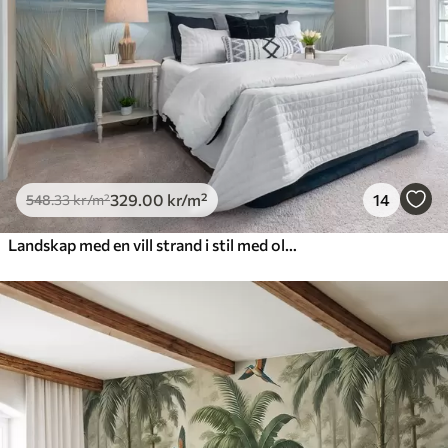
329
.00
kr
/m²
14
548
.33
kr
/m²
Landskap med en vill strand i stil med oljemaleri